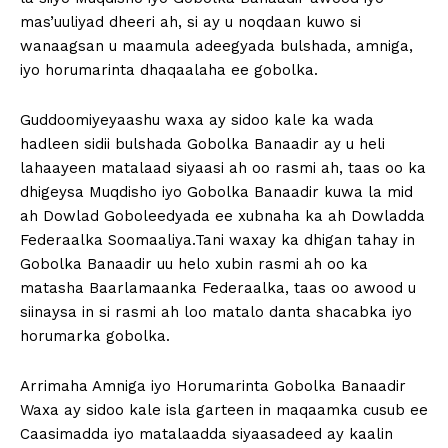
mas’uuliyad dheeri ah, si ay u noqdaan kuwo si
wanaagsan u maamula adeegyada bulshada, amniga,
iyo horumarinta dhaqaalaha ee gobolka.
Guddoomiyeyaashu waxa ay sidoo kale ka wada
hadleen sidii bulshada Gobolka Banaadir ay u heli
lahaayeen matalaad siyaasi ah oo rasmi ah, taas oo ka
dhigeysa Muqdisho iyo Gobolka Banaadir kuwa la mid
ah Dowlad Goboleedyada ee xubnaha ka ah Dowladda
Federaalka Soomaaliya.Tani waxay ka dhigan tahay in
Gobolka Banaadir uu helo xubin rasmi ah oo ka
matasha Baarlamaanka Federaalka, taas oo awood u
siinaysa in si rasmi ah loo matalo danta shacabka iyo
horumarka gobolka.
Arrimaha Amniga iyo Horumarinta Gobolka Banaadir
Waxa ay sidoo kale isla garteen in maqaamka cusub ee
Caasimadda iyo matalaadda siyaasadeed ay kaalin