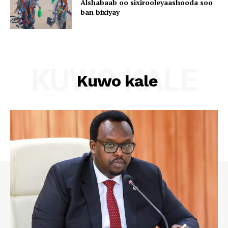
Alshabaab oo sixirooleyaashooda soo
ban bixiyay
KUWO KALE
Kuwo kale