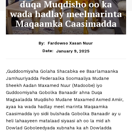
duqa Muqdisho oo ka
wada hadlay meelmarinta
Maqaamka Caasimadda
By:
Fardowso Xasan Nuur
January 9, 2025
Date:
,Guddoomiyaha Golaha Shacabka ee Baarlamaanka
Jamhuuriyadda Federaalka Soomaaliya Mudane
Sheekh Aadan Maxamed Nuur (Madoobe) iyo
Guddoomiyaha Gobolka Banaadir ahna Duqa
Magaaladda Muqdisho Mudane Maxamed Axmed Amiir,
ayaa ka wada hadlay meel marinta Maqaamka
Caasimadda iyo sidii bulshada Gobolka Banaadir ay u
heli lahaayeen matalaad siyaasi ah oo la mid ah
Dowlad Goboleedyada xubnaha ka ah Dowladda