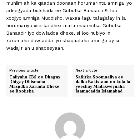
muhiim ah ka qaadan doonaan horumarinta amniga iyo
adeegyada bulshada ee Gobolka Banaadir.Si loo
xoojiyo amniga Muqdisho, waxaa lagu talagalay in la
horumariyo xiriirka dhex mara maamulka Gobolka
Banaadir iyo dowladda dhexe, si loo hubiyo in
xarumaha dowladda iyo shaqaalaha amniga ay si
wadajir ah u shaqeeyaan.
Previous article
Next article
Taliyaha CBS oo Dhagax
Safiirka Soomaaliya ee
Dhigay Dhismaha
dalka Bakistaan oo kula la
Masjidka Xarunta Dhexe
yeeshay Madaxweynaha
ee Booliska
Jaamacadda Islamabad