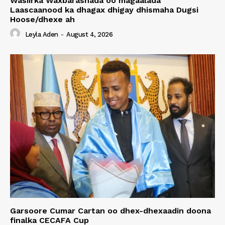
Wasiirka Waxbarashada oo magaalada
Laascaanood ka dhagax dhigay dhismaha Dugsi
Hoose/dhexe ah
Leyla Aden
-
August 4, 2026
Garsoore Cumar Cartan oo dhex-dhexaadin doona
finalka CECAFA Cup