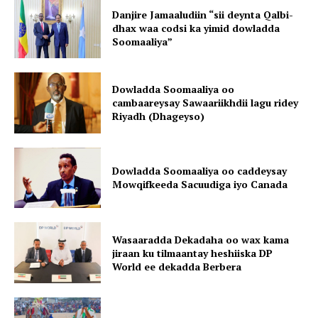
Danjire Jamaaludiin “sii deynta Qalbi-
dhax waa codsi ka yimid dowladda
Soomaaliya”
Dowladda Soomaaliya oo
cambaareysay Sawaariikhdii lagu ridey
Riyadh (Dhageyso)
Dowladda Soomaaliya oo caddeysay
Mowqifkeeda Sacuudiga iyo Canada
Wasaaradda Dekadaha oo wax kama
jiraan ku tilmaantay heshiiska DP
World ee dekadda Berbera