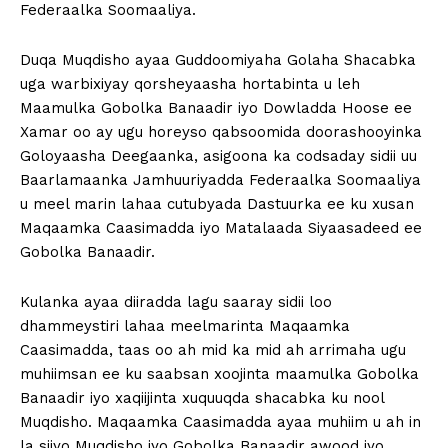
Federaalka Soomaaliya.
Duqa Muqdisho ayaa Guddoomiyaha Golaha Shacabka
uga warbixiyay qorsheyaasha hortabinta u leh
Maamulka Gobolka Banaadir iyo Dowladda Hoose ee
Xamar oo ay ugu horeyso qabsoomida doorashooyinka
Goloyaasha Deegaanka, asigoona ka codsaday sidii uu
Baarlamaanka Jamhuuriyadda Federaalka Soomaaliya
u meel marin lahaa cutubyada Dastuurka ee ku xusan
Maqaamka Caasimadda iyo Matalaada Siyaasadeed ee
Gobolka Banaadir.
Kulanka ayaa diiradda lagu saaray sidii loo
dhammeystiri lahaa meelmarinta Maqaamka
Caasimadda, taas oo ah mid ka mid ah arrimaha ugu
muhiimsan ee ku saabsan xoojinta maamulka Gobolka
Banaadir iyo xaqiijinta xuquuqda shacabka ku nool
Muqdisho. Maqaamka Caasimadda ayaa muhiim u ah in
la siiyo Muqdisho iyo Gobolka Banaadir awood iyo