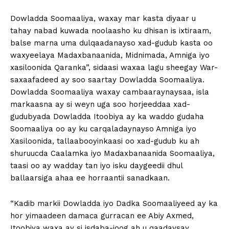
Dowladda Soomaaliya, waxay mar kasta diyaar u
tahay nabad kuwada noolaasho ku dhisan is ixtiraam,
balse marna uma dulqaadanayso xad-gudub kasta oo
waxyeelaya Madaxbanaanida, Midnimada, Amniga iyo
xasiloonida Qaranka”, sidaasi waxaa lagu sheegay War-
saxaafadeed ay soo saartay Dowladda Soomaaliya.
Dowladda Soomaaliya waxay cambaaraynaysaa, isla
markaasna ay si weyn uga soo horjeeddaa xad-
gudubyada Dowladda Itoobiya ay ka waddo gudaha
Soomaaliya oo ay ku carqaladaynayso Amniga iyo
Xasiloonida, tallaabooyinkaasi oo xad-gudub ku ah
shuruucda Caalamka iyo Madaxbanaanida Soomaaliya,
taasi oo ay wadday tan iyo isku daygeedii dhul
ballaarsiga ahaa ee horraantii sanadkaan.
“Kadib markii Dowladda iyo Dadka Soomaaliyeed ay ka
hor yimaadeen damaca gurracan ee Abiy Axmed,
Itoobiya waxa ay si isdaba-joog ah u qaadaysay