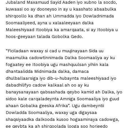
Jubaland Maxamuud Sayid Aaden iyo xubno la socdo,
kuwaasi oo ay dooneyso in ay u kaashato abaabulka
shirqoollo ka dhan ah Ummadda iyo Dowladnimada
Soomaaliyeed, ayna u xalaaleeyaan dalka
Maleeshiyaad Itoobiya ka amarqaata, si ay Itoobiya u
hoos-geeyaan talada Gobolka Gedo.
“Ficiladaan waxay si cad u muujinayaan Sida uu
maamulka cadowtinnimada Dalka Soomaaliya ay ku
fogaatey ee Itoobiya ugu mashquulsan yihiin kala
dhantaalidda Midnimada dalka, damaca
dhulballaarsiga iyo dib-u-hubaynta maleeshiyaad iyo
dabadhilifyo cadow kalkaal ah oo ay ku
banaysanayaan qabsashada qeybo kamid ah Dalka, iyo
sidoo kale carqaladeynta Amniga Soomaaliya iyo guud
ahaan Gobalka geeska Afrika”. Ugu dambeyntii
Dowladda Soomaaliya, waxay uga digaysaa
shaqsiyaadka dalkooda kusoo hogaaminaya cadowga,
ee qeybta ka ah shirqoolada looga soo horjeedo