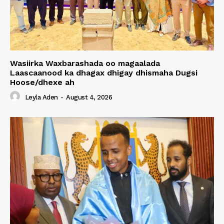
Wasiirka Waxbarashada oo magaalada
Laascaanood ka dhagax dhigay dhismaha Dugsi
Hoose/dhexe ah
Leyla Aden
-
August 4, 2026