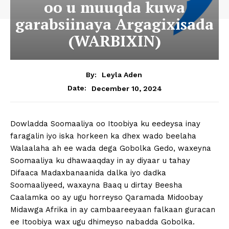
oo u muuqda kuwa
garabsiinaya Argagixisada
(WARBIXIN)
By:
Leyla Aden
December 10, 2024
Date:
Dowladda Soomaaliya oo Itoobiya ku eedeysa inay
faragalin iyo iska horkeen ka dhex wado beelaha
Walaalaha ah ee wada dega Gobolka Gedo, waxeyna
Soomaaliya ku dhawaaqday in ay diyaar u tahay
Difaaca Madaxbanaanida dalka iyo dadka
Soomaaliyeed, waxayna Baaq u dirtay Beesha
Caalamka oo ay ugu horreyso Qaramada Midoobay
Midawga Afrika in ay cambaareeyaan falkaan guracan
ee Itoobiya wax ugu dhimeyso nabadda Gobolka.