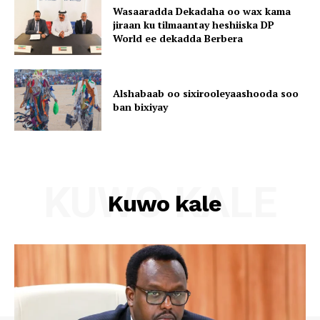
Wasaaradda Dekadaha oo wax kama
jiraan ku tilmaantay heshiiska DP
World ee dekadda Berbera
Alshabaab oo sixirooleyaashooda soo
ban bixiyay
KUWO KALE
Kuwo kale