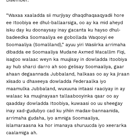
Disember.
“Waxaa xaaladda sii murjiyay dhaqdhaqaaqyadii hore
ee Itoobiya ee dhul-ballaarsiga, oo ay ka mid aheyd
isku day ku doonaysay inay gacanta ku hayso dhul-
badeedka Soomaaliya ee gobollada Waqooyi ee
Soomaaliya (Somaliland),” ayuu yiri Wasiirka arrimaha
dibadda ee Soomaaliya Mudane Axmed Macallim Fiqi,
isagoo walaac weyn ka muujisay in dowladda Itoobiya
ay hub sharci darro ah soo gelisay Soomaaliya, gaar
ahaan degaannada Jubbaland, halkaas oo ay ka jiraan
xiisado u dhaxeeya dowladda Federaalka iyo
maamulka Jubbaland, wuxuuna intaasi raaciyay in ay
walaac ka muujinayaan tallaabooyinka qaar oo ay
qaadday dowladda Itoobiya, kuwaasi oo uu sheegay
inay xad-gudubyo cad ku yihiin madax-bannaanida,
arrimaha gudaha, iyo amniga Soomaaliya,
islamaraasna ka hor imanaya shuruucda iyo xeerarka
caalamiga ah.