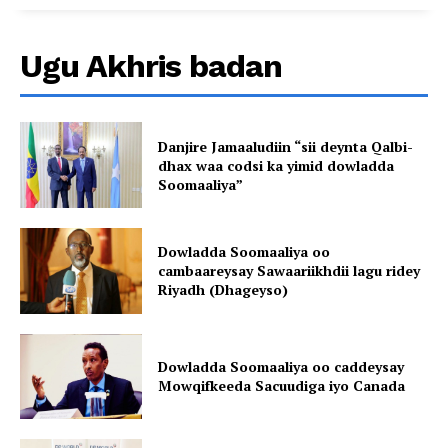
Ugu Akhris badan
Danjire Jamaaludiin “sii deynta Qalbi-
dhax waa codsi ka yimid dowladda
Soomaaliya”
Dowladda Soomaaliya oo
cambaareysay Sawaariikhdii lagu ridey
Riyadh (Dhageyso)
Dowladda Soomaaliya oo caddeysay
Mowqifkeeda Sacuudiga iyo Canada