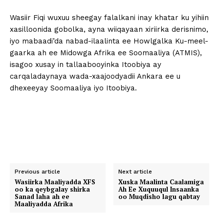
Wasiir Fiqi wuxuu sheegay falalkani inay khatar ku yihiin
xasilloonida gobolka, ayna wiiqayaan xiriirka derisnimo,
iyo mabaadi’da nabad-ilaalinta ee Howlgalka Ku-meel-
gaarka ah ee Midowga Afrika ee Soomaaliya (ATMIS),
isagoo xusay in tallaabooyinka Itoobiya ay
carqaladaynaya wada-xaajoodyadii Ankara ee u
dhexeeyay Soomaaliya iyo Itoobiya.
Previous article
Next article
Wasiirka Maaliyadda XFS
Xuska Maalinta Caalamiga
oo ka qeybgalay shirka
Ah Ee Xuquuqul Insaanka
Sanad laha ah ee
oo Muqdisho lagu qabtay
Maaliyadda Afrika