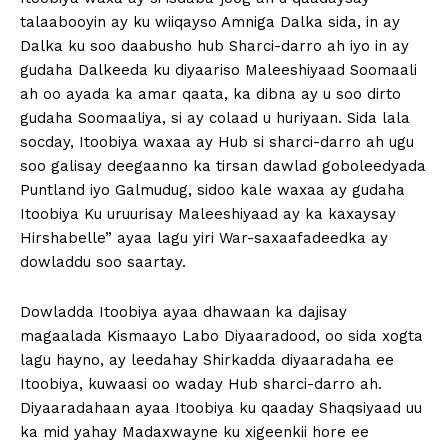
talaabooyin ay ku wiiqayso Amniga Dalka sida, in ay
Dalka ku soo daabusho hub Sharci-darro ah iyo in ay
gudaha Dalkeeda ku diyaariso Maleeshiyaad Soomaali
ah oo ayada ka amar qaata, ka dibna ay u soo dirto
gudaha Soomaaliya, si ay colaad u huriyaan. Sida lala
socday, Itoobiya waxaa ay Hub si sharci-darro ah ugu
soo galisay deegaanno ka tirsan dawlad goboleedyada
Puntland iyo Galmudug, sidoo kale waxaa ay gudaha
Itoobiya Ku uruurisay Maleeshiyaad ay ka kaxaysay
Hirshabelle” ayaa lagu yiri War-saxaafadeedka ay
dowladdu soo saartay.
Dowladda Itoobiya ayaa dhawaan ka dajisay
magaalada Kismaayo Labo Diyaaradood, oo sida xogta
lagu hayno, ay leedahay Shirkadda diyaaradaha ee
Itoobiya, kuwaasi oo waday Hub sharci-darro ah.
Diyaaradahaan ayaa Itoobiya ku qaaday Shaqsiyaad uu
ka mid yahay Madaxwayne ku xigeenkii hore ee