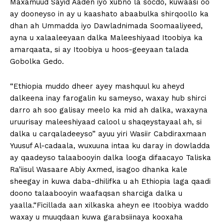
Maxamuud Sayid Aaden iyo xubno la socdo, kuwaasi oo
ay dooneyso in ay u kaashato abaabulka shirqoollo ka
dhan ah Ummadda iyo Dawladnimada Soomaaliyeed,
ayna u xalaaleeyaan dalka Maleeshiyaad Itoobiya ka
amarqaata, si ay Itoobiya u hoos-geeyaan talada
Gobolka Gedo.
“Ethiopia muddo dheer ayey mashquul ku aheyd
dalkeena inay farogalin ku sameyso, waxay hub shirci
darro ah soo galisay meelo ka mid ah dalka, waxayna
uruurisay maleeshiyaad calool u shaqeystayaal ah, si
dalka u carqaladeeyso” ayuu yiri Wasiir Cabdiraxmaan
Yuusuf Al-cadaala, wuxuuna intaa ku daray in dowladda
ay qaadeyso talaabooyin dalka looga difaacayo Taliska
Ra’iisul Wasaare Abiy Axmed, isagoo dhanka kale
sheegay in kuwa daba-dhilifka u ah Ethiopia laga qaadi
doono talaabooyin waafaqsan sharciga dalka u
yaalla.“Ficillada aan xilkaska aheyn ee Itoobiya waddo
waxay u muuqdaan kuwa garabsiinaya kooxaha