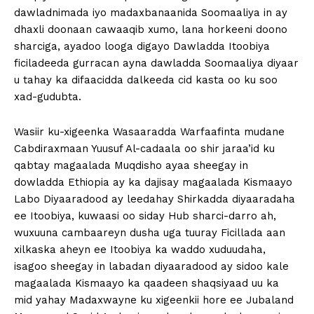
dawladnimada iyo madaxbanaanida Soomaaliya in ay
dhaxli doonaan cawaaqib xumo, lana horkeeni doono
sharciga, ayadoo looga digayo Dawladda Itoobiya
ficiladeeda gurracan ayna dawladda Soomaaliya diyaar
u tahay ka difaacidda dalkeeda cid kasta oo ku soo
xad-gudubta.
Wasiir ku-xigeenka Wasaaradda Warfaafinta mudane
Cabdiraxmaan Yuusuf Al-cadaala oo shir jaraa’id ku
qabtay magaalada Muqdisho ayaa sheegay in
dowladda Ethiopia ay ka dajisay magaalada Kismaayo
Labo Diyaaradood ay leedahay Shirkadda diyaaradaha
ee Itoobiya, kuwaasi oo siday Hub sharci-darro ah,
wuxuuna cambaareyn dusha uga tuuray Ficillada aan
xilkaska aheyn ee Itoobiya ka waddo xuduudaha,
isagoo sheegay in labadan diyaaradood ay sidoo kale
magaalada Kismaayo ka qaadeen shaqsiyaad uu ka
mid yahay Madaxwayne ku xigeenkii hore ee Jubaland