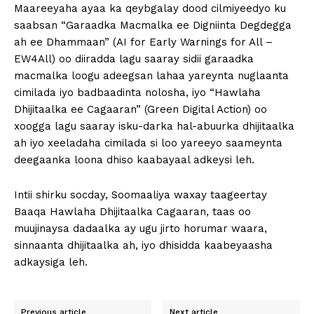
Maareeyaha ayaa ka qeybgalay dood cilmiyeedyo ku
saabsan “Garaadka Macmalka ee Digniinta Degdegga
ah ee Dhammaan” (AI for Early Warnings for All –
EW4All) oo diiradda lagu saaray sidii garaadka
macmalka loogu adeegsan lahaa yareynta nuglaanta
cimilada iyo badbaadinta nolosha, iyo “Hawlaha
Dhijitaalka ee Cagaaran” (Green Digital Action) oo
xoogga lagu saaray isku-darka hal-abuurka dhijitaalka
ah iyo xeeladaha cimilada si loo yareeyo saameynta
deegaanka loona dhiso kaabayaal adkeysi leh.
Intii shirku socday, Soomaaliya waxay taageertay
Baaqa Hawlaha Dhijitaalka Cagaaran, taas oo
muujinaysa dadaalka ay ugu jirto horumar waara,
sinnaanta dhijitaalka ah, iyo dhisidda kaabeyaasha
adkaysiga leh.
Previous article
Next article