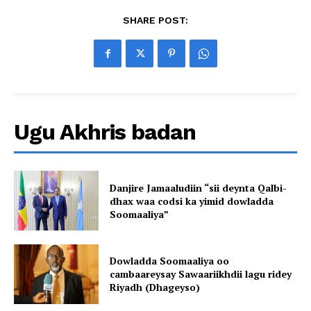
SHARE POST:
Ugu Akhris badan
Danjire Jamaaludiin “sii deynta Qalbi-
dhax waa codsi ka yimid dowladda
Soomaaliya”
Dowladda Soomaaliya oo
cambaareysay Sawaariikhdii lagu ridey
Riyadh (Dhageyso)