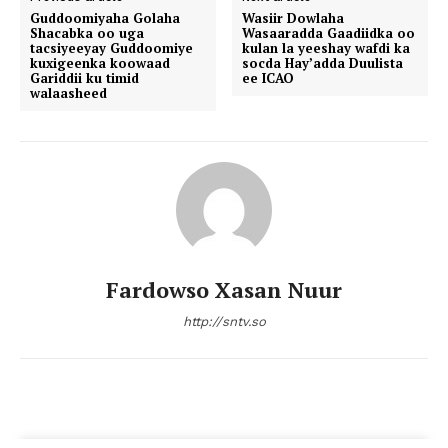
Guddoomiyaha Golaha
Wasiir Dowlaha
Shacabka oo uga
Wasaaradda Gaadiidka oo
tacsiyeeyay Guddoomiye
kulan la yeeshay wafdi ka
kuxigeenka koowaad
socda Hay’adda Duulista
Gariddii ku timid
ee ICAO
walaasheed
Fardowso Xasan Nuur
http://sntv.so