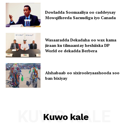
Dowladda Soomaaliya oo caddeysay
Mowqifkeeda Sacuudiga iyo Canada
Wasaaradda Dekadaha oo wax kama
jiraan ku tilmaantay heshiiska DP
World ee dekadda Berbera
Alshabaab oo sixirooleyaashooda soo
ban bixiyay
KUWO KALE
Kuwo kale