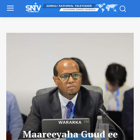
WARARKA
Maareeyaha Guud ee