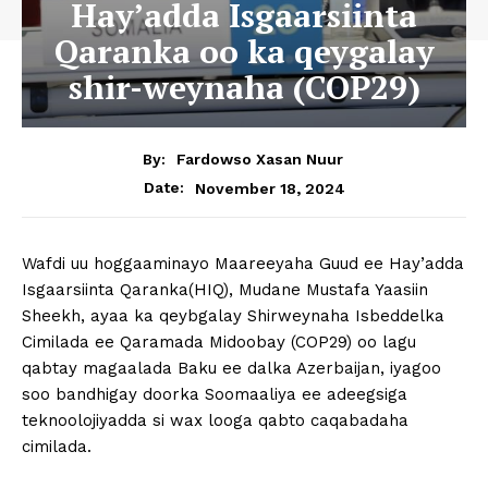
Hay’adda Isgaarsiinta
Qaranka oo ka qeygalay
shir-weynaha (COP29)
By:
Fardowso Xasan Nuur
November 18, 2024
Date:
Wafdi uu hoggaaminayo Maareeyaha Guud ee Hay’adda
Isgaarsiinta Qaranka(HIQ), Mudane Mustafa Yaasiin
Sheekh, ayaa ka qeybgalay Shirweynaha Isbeddelka
Cimilada ee Qaramada Midoobay (COP29) oo lagu
qabtay magaalada Baku ee dalka Azerbaijan, iyagoo
soo bandhigay doorka Soomaaliya ee adeegsiga
teknoolojiyadda si wax looga qabto caqabadaha
cimilada.