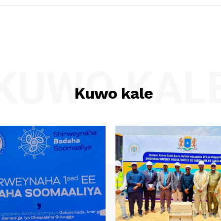
KUWO KAL
Kuwo kale