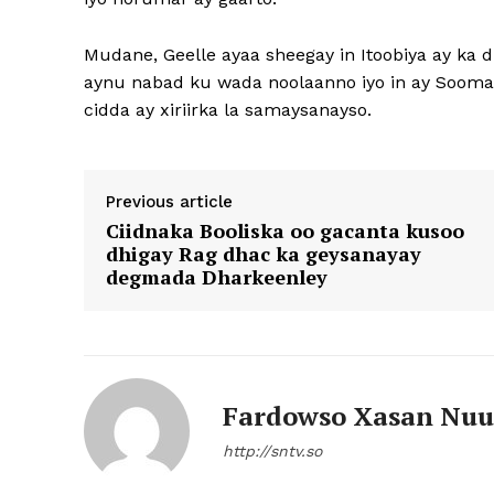
Mudane, Geelle ayaa sheegay in Itoobiya ay ka dh
aynu nabad ku wada noolaanno iyo in ay Soom
cidda ay xiriirka la samaysanayso.
Previous article
Ciidnaka Booliska oo gacanta kusoo
dhigay Rag dhac ka geysanayay
degmada Dharkeenley
Fardowso Xasan Nuu
http://sntv.so