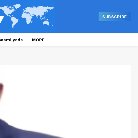
SUBSCRIBE
naamijyada
MORE