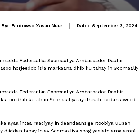
By:
Fardowso Xasan Nuur
Date:
September 3, 2024
uumadda Federaalka Soomaaliya Ambassador Daahir
kasoo horjeeddo isla markaana dhib ku tahay in Soomaaliy
uumadda Federaalka Soomaaliya Ambassador Daahir
aa oo dhib ku ah in Soomaaliya ay dhisato ciidan awood
nka ayaa intaa raaciyay in daandaansiga Itoobiya uusan
 ay diiddan tahay in ay Soomaaliya xoog yeelato ama amni