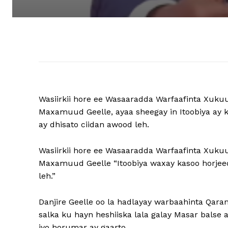
Wasiirkii hore ee Wasaaradda Warfaafinta Xuk
Maxamuud Geelle, ayaa sheegay in Itoobiya ay 
ay dhisato ciidan awood leh.
Wasiirkii hore ee Wasaaradda Warfaafinta Xuk
Maxamuud Geelle “Itoobiya waxay kasoo horjeed
leh.”
Danjire Geelle oo la hadlayay warbaahinta Qara
salka ku hayn heshiiska lala galay Masar balse
iyo horumar ay gaarto.