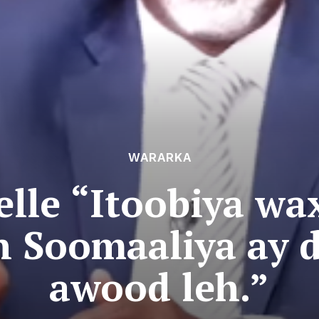
WARARKA
elle “Itoobiya wa
n Soomaaliya ay d
awood leh.”