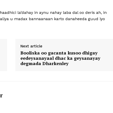
aadhici la’dahay in aynu nahay laba dal oo deris ah, in
aaliya u madax bannaanaan karto danaheeda guud iyo
Next article
Booliska oo gacanta kusoo dhigay
eedeysanayaal dhac ka geysanayay
degmada Dharkenley
r