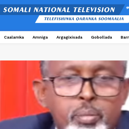
Caalamka
Amniga
Argagixisada
Gobollada
Bar