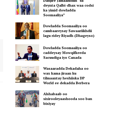
Danjire Jamaaludiin “sii
deynta Qalbi-dhax waa codsi
ka yimid dowladda
Soomaaliya”
Dowladda Soomaaliya oo
cambaareysay Sawaariikhdii
lagu ridey Riyadh (Dhageyso)
Dowladda Soomaaliya oo
caddeysay Mowqifkeeda
Sacuudiga iyo Canada
Wasaaradda Dekadaha oo
wax kama jiraan ku
tilmaantay heshiiska DP
World ee dekadda Berbera
Alshabaab oo
sixirooleyaashooda soo ban
bixiyay