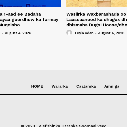
a 1-aad ee Badaha
Wasiirka Waxbarashada oo
 ayaa goordhow ka furmay
Laascaanood ka dhagax dh
Muqdisho
dhismaha Dugsi Hoose/dhe
n
-
August 4, 2026
Leyla Aden
-
August 4, 2026
HOME
Wararka
Caalamka
Amniga
© 2023 Telefishinka Qaranka Soomaaliyeed