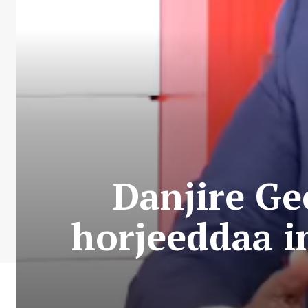
Danjire Ge
horjeeddaa i