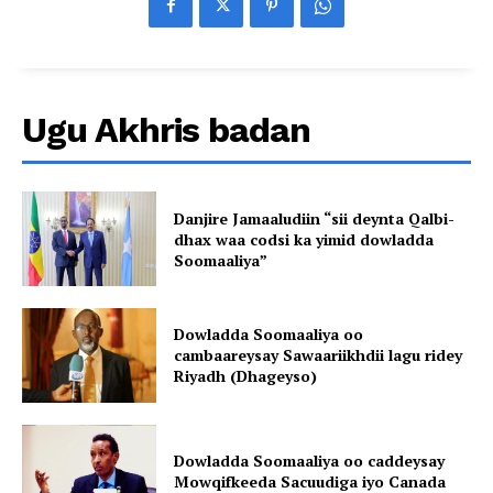
Ugu Akhris badan
Danjire Jamaaludiin “sii deynta Qalbi-
dhax waa codsi ka yimid dowladda
Soomaaliya”
Dowladda Soomaaliya oo
cambaareysay Sawaariikhdii lagu ridey
Riyadh (Dhageyso)
Dowladda Soomaaliya oo caddeysay
Mowqifkeeda Sacuudiga iyo Canada