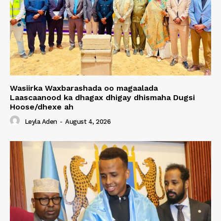
Wasiirka Waxbarashada oo magaalada
Laascaanood ka dhagax dhigay dhismaha Dugsi
Hoose/dhexe ah
Leyla Aden
-
August 4, 2026