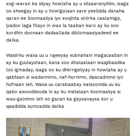
xog-waran ka siiyay howlaha ay u xilsaaranyihiin, isaga
oo sheegay in ay u howlgalaan sare yeelidda danaha
qaran ee Soomaaliya iyo xoojinta xiriirka caalamiga,
iyadoo laga filayo in wax la taaban karo ay ku soo
kordhin doonaan dadaallada diblomaasiyadeed ee
dalka.
Wasiirku waxa uu u rajeeyay xubnahani magacaaban in
ay ku guulaystaan, kana soo dhalaalaan waajibaadka
loo igmaday, isaga oo ku dhiirrigeliyay in howlaha ay u
qabtaan si wadannimo, naf-hurnimo, daacadnimo iyo
hufnaan leh. Waxa uu carabaabay kalsoonida uu ku
qabo awooddooda in ay ku matalaan Soomaaliya si
wax-galnimo leh oo gacan ka gaysanaysa kor u
qaadidda sumcadda dalka