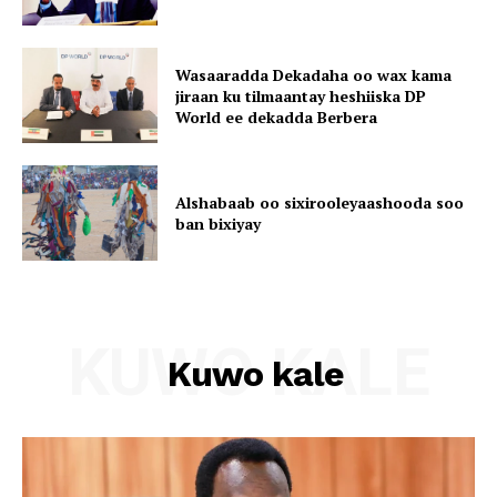
Wasaaradda Dekadaha oo wax kama
jiraan ku tilmaantay heshiiska DP
World ee dekadda Berbera
Alshabaab oo sixirooleyaashooda soo
ban bixiyay
KUWO KALE
Kuwo kale