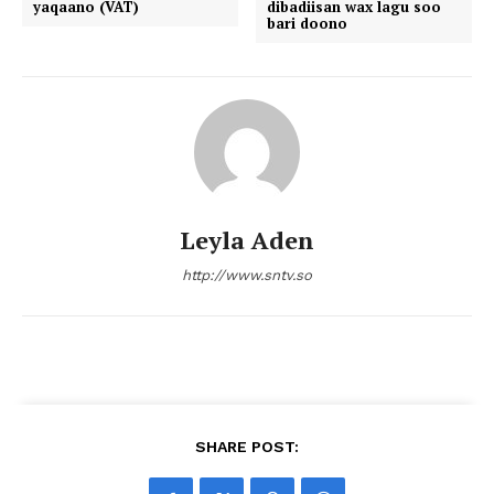
yaqaano (VAT)
dibadiisan wax lagu soo
bari doono
Leyla Aden
http://www.sntv.so
SHARE POST: