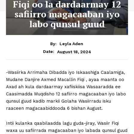
Fiqi oo la dardaarmay 12
safiirro magacaaban iyo
labo qunsul guud
By:
Leyla Aden
August 18, 2024
Date:
-Wasiirka Arrimaha Dibadda iyo Iskaashiga Caalamiga,
Mudane Danjire Axmed Macallin Fiqi , ayaa maanta oo
Axad ah kula dardaarmay xafiiskiisa Wasaaradda ee
Caasimadda Muqdisho 12 safiirro magacaaban iyo labo
qunsul guud kadib markii Golaha Wasiirradu isku
raaceen magacaabiddooda 6 bishan August.
Intii kulanka qaabilaadda lagu guda-jiray, Wasiir Fiqi
waxa uu safiirrada magacaaban iyo labada qunsul guud