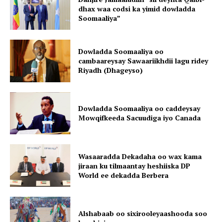
dhax waa codsi ka yimid dowladda
Soomaaliya”
Dowladda Soomaaliya oo
cambaareysay Sawaariikhdii lagu ridey
Riyadh (Dhageyso)
Dowladda Soomaaliya oo caddeysay
Mowqifkeeda Sacuudiga iyo Canada
Wasaaradda Dekadaha oo wax kama
jiraan ku tilmaantay heshiiska DP
World ee dekadda Berbera
Alshabaab oo sixirooleyaashooda soo