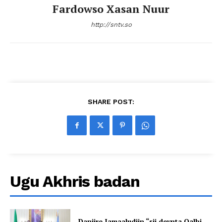
Fardowso Xasan Nuur
http://sntv.so
SHARE POST:
Ugu Akhris badan
Danjire Jamaaludiin “sii deynta Qalbi-