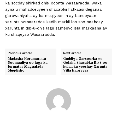
ka socday shirkad dhisi doonta Wasaaradda, waxa
ayna u mahadceliyeen shacabkii halkaasi deganaa
garowshiyaha ay ka muujiyeen in ay baneeyaan
xarunta Wasaaradda kadib markii loo soo baahday
xarunta in dib-u-dhis lagu sameeyo isla markaana ay
ku shaqeyso Wasaaradda.
Previous article
Next article
Madasha Horumarinta
Guddiga Garsoorka ee
Soomaaliya oo laga ka
Golaha Shacabka BJFS oo
furmatay Magaalada
kulan ku yeeshay Xarunta
Muqdisho
Villa Hargeysa