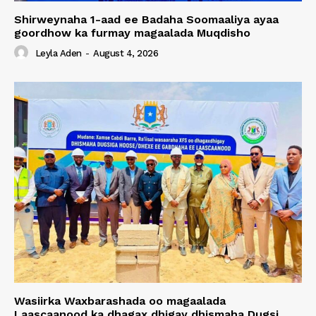
Shirweynaha 1-aad ee Badaha Soomaaliya ayaa
goordhow ka furmay magaalada Muqdisho
Leyla Aden
-
August 4, 2026
Wasiirka Waxbarashada oo magaalada
Laascaanood ka dhagax dhigay dhismaha Dugsi