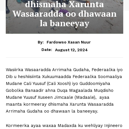
dhismaha Xarunta
Wasaaradda oo dhawaan
la baneeyay
By:
Fardowso Xasan Nuur
August 12, 2024
Date:
Wasiirka Wasaaradda Arrimaha Gudaha, Federaalka iyo
Dib u heshiisiinta Xukuumaadda Federaalka Soomaaliya
Mudane Cali Yuusuf (Cali Xoosh) iyo Guddoomiyaha
Gobolka Banaadir ahna Duqa Magaalada Muqdisho
Mudane Yuusuf Xuseen Jimcaale (Madaale), ayaa
maanta kormeeray dhismaha Xarunta Wasaaradda
Arrimaha Gudaha oo dhawaan la baneeyay.
Kormeerka ayaa waxaa Madaxda ku wehliyay Injineero