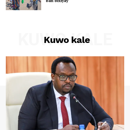
ban bixiyay
KUWO KALE
Kuwo kale