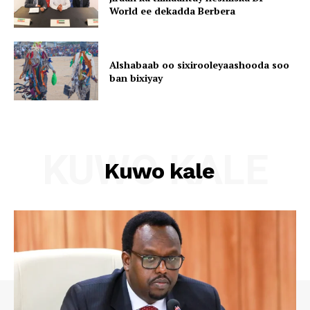
World ee dekadda Berbera
Alshabaab oo sixirooleyaashooda soo
ban bixiyay
KUWO KALE
Kuwo kale