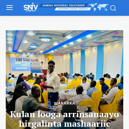
WARARKA
Kulan looga arrinsanaayo
hirgalinta mashaariic