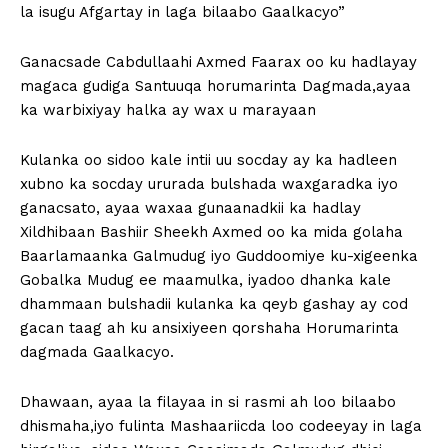
la isugu Afgartay in laga bilaabo Gaalkacyo”
Ganacsade Cabdullaahi Axmed Faarax oo ku hadlayay
magaca gudiga Santuuqa horumarinta Dagmada,ayaa
ka warbixiyay halka ay wax u marayaan
Kulanka oo sidoo kale intii uu socday ay ka hadleen
xubno ka socday ururada bulshada waxgaradka iyo
ganacsato, ayaa waxaa gunaanadkii ka hadlay
Xildhibaan Bashiir Sheekh Axmed oo ka mida golaha
Baarlamaanka Galmudug iyo Guddoomiye ku-xigeenka
Gobalka Mudug ee maamulka, iyadoo dhanka kale
dhammaan bulshadii kulanka ka qeyb gashay ay cod
gacan taag ah ku ansixiyeen qorshaha Horumarinta
dagmada Gaalkacyo.
Dhawaan, ayaa la filayaa in si rasmi ah loo bilaabo
dhismaha,iyo fulinta Mashaariicda loo codeeyay in laga