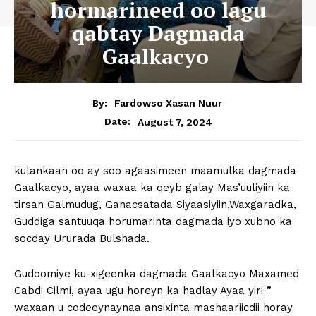
hormarineed oo lagu
qabtay Dagmada
Gaalkacyo
By:
Fardowso Xasan Nuur
August 7, 2024
Date:
kulankaan oo ay soo agaasimeen maamulka dagmada
Gaalkacyo, ayaa waxaa ka qeyb galay Mas’uuliyiin ka
tirsan Galmudug, Ganacsatada Siyaasiyiin,Waxgaradka,
Guddiga santuuqa horumarinta dagmada iyo xubno ka
socday Ururada Bulshada.
Gudoomiye ku-xigeenka dagmada Gaalkacyo Maxamed
Cabdi Cilmi, ayaa ugu horeyn ka hadlay Ayaa yiri ”
waxaan u codeeynaynaa ansixinta mashaariicdii horay