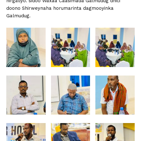
hirgaliyo. sidoo Waxaa Caasimada Galmudug dhici
doono Shirweynaha horumarinta dagmooyinka
Galmudug.