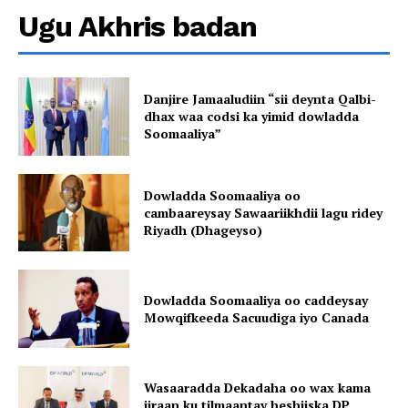
Ugu Akhris badan
Danjire Jamaaludiin “sii deynta Qalbi-
dhax waa codsi ka yimid dowladda
Soomaaliya”
Dowladda Soomaaliya oo
cambaareysay Sawaariikhdii lagu ridey
Riyadh (Dhageyso)
Dowladda Soomaaliya oo caddeysay
Mowqifkeeda Sacuudiga iyo Canada
Wasaaradda Dekadaha oo wax kama
jiraan ku tilmaantay heshiiska DP