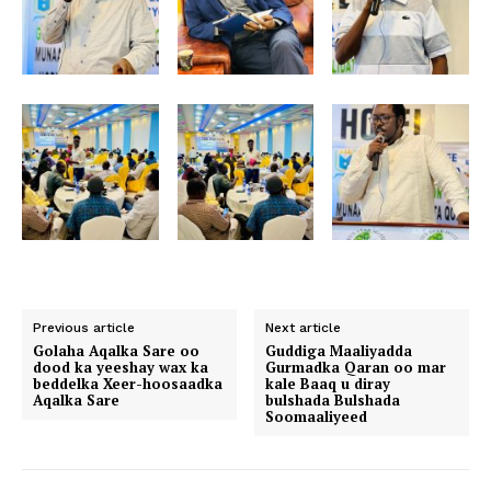
Previous article
Next article
Golaha Aqalka Sare oo
Guddiga Maaliyadda
dood ka yeeshay wax ka
Gurmadka Qaran oo mar
beddelka Xeer-hoosaadka
kale Baaq u diray
Aqalka Sare
bulshada Bulshada
Soomaaliyeed