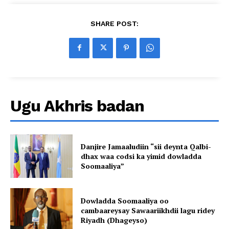
SHARE POST:
Ugu Akhris badan
Danjire Jamaaludiin “sii deynta Qalbi-
dhax waa codsi ka yimid dowladda
Soomaaliya”
Dowladda Soomaaliya oo
cambaareysay Sawaariikhdii lagu ridey
Riyadh (Dhageyso)