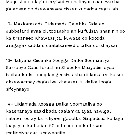
Muqdisho oo lagu beegsadey dhalinyaro aan waxba
galabsan oo daawanayey ciyaar kubadda cagta ah.
12- Maxkamadda Ciidamada Qalabka Sida ee
Jubbaland ayaa dil toogasho ah ku fulisay shan nin oo
ka tirsaneed Khawaarijta, kuwaas oo kooxda
aragagaxisadda u qaabilsaneed dilalka qorshaysan.
13- Taliyaha Ciidanka Xoogga Dalka Soomaaliya
Sarreeye Gaas Ibraahim Sheeekh Muxyadiin ayaa
isbitaalka ku booqday geesiyaasha ciidanka ee ku soo
dhaawacmey dagaalka khawaarijtu dalka looga
sifeynaayo.
14- Ciidamada Xoogga Dalka Soomaaliya oo
kaashanaya saaxiibada caalamka ayaa hawlgal
milateri oo ay ka fuliyeen gobolka Galgaduud ku lagu
laayay in ka badan 50 xubnood oo ka tirsan
maliishiyaadka Khawaarijta.