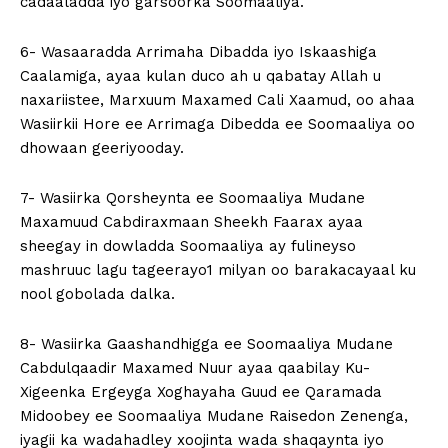
cadaaladda iyo garsoorka Soomaaliya.
6- Wasaaradda Arrimaha Dibadda iyo Iskaashiga
Caalamiga, ayaa kulan duco ah u qabatay Allah u
naxariistee, Marxuum Maxamed Cali Xaamud, oo ahaa
Wasiirkii Hore ee Arrimaga Dibedda ee Soomaaliya oo
dhowaan geeriyooday.
7- Wasiirka Qorsheynta ee Soomaaliya Mudane
Maxamuud Cabdiraxmaan Sheekh Faarax ayaa
sheegay in dowladda Soomaaliya ay fulineyso
mashruuc lagu tageerayo1 milyan oo barakacayaal ku
nool gobolada dalka.
8- Wasiirka Gaashandhigga ee Soomaaliya Mudane
Cabdulqaadir Maxamed Nuur ayaa qaabilay Ku-
Xigeenka Ergeyga Xoghayaha Guud ee Qaramada
Midoobey ee Soomaaliya Mudane Raisedon Zenenga,
iyagii ka wadahadley xoojinta wada shaqaynta iyo