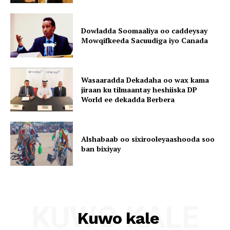
Dowladda Soomaaliya oo caddeysay
Mowqifkeeda Sacuudiga iyo Canada
Wasaaradda Dekadaha oo wax kama
jiraan ku tilmaantay heshiiska DP
World ee dekadda Berbera
Alshabaab oo sixirooleyaashooda soo
ban bixiyay
KUWO KALE
Kuwo kale