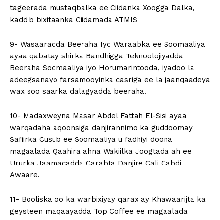
tageerada mustaqbalka ee Ciidanka Xoogga Dalka,
kaddib bixitaanka Ciidamada ATMIS.
9- Wasaaradda Beeraha Iyo Waraabka ee Soomaaliya
ayaa qabatay shirka Bandhigga Teknoolojiyadda
Beeraha Soomaaliya iyo Horumarintooda, iyadoo la
adeegsanayo farsamooyinka casriga ee la jaanqaadeya
wax soo saarka dalagyadda beeraha.
10- Madaxweyna Masar Abdel Fattah El-Sisi ayaa
warqadaha aqoonsiga danjirannimo ka guddoomay
Safiirka Cusub ee Soomaaliya u fadhiyi doona
magaalada Qaahira ahna Wakiilka Joogtada ah ee
Ururka Jaamacadda Carabta Danjire Cali Cabdi
Awaare.
11- Booliska oo ka warbixiyay qarax ay Khawaarijta ka
geysteen maqaayadda Top Coffee ee magaalada