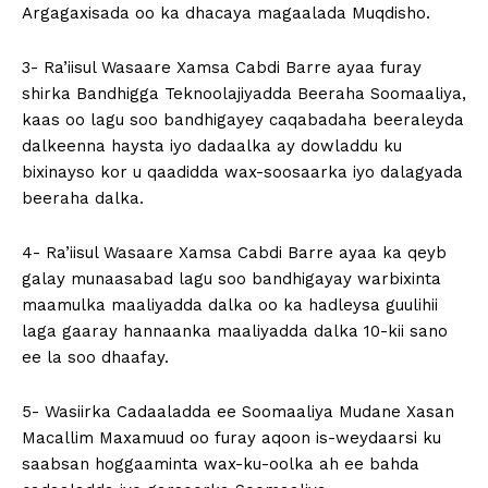
Argagaxisada oo ka dhacaya magaalada Muqdisho.
3- Ra’iisul Wasaare Xamsa Cabdi Barre ayaa furay
shirka Bandhigga Teknoolajiyadda Beeraha Soomaaliya,
kaas oo lagu soo bandhigayey caqabadaha beeraleyda
dalkeenna haysta iyo dadaalka ay dowladdu ku
bixinayso kor u qaadidda wax-soosaarka iyo dalagyada
beeraha dalka.
4- Ra’iisul Wasaare Xamsa Cabdi Barre ayaa ka qeyb
galay munaasabad lagu soo bandhigayay warbixinta
maamulka maaliyadda dalka oo ka hadleysa guulihii
laga gaaray hannaanka maaliyadda dalka 10-kii sano
ee la soo dhaafay.
5- Wasiirka Cadaaladda ee Soomaaliya Mudane Xasan
Macallim Maxamuud oo furay aqoon is-weydaarsi ku
saabsan hoggaaminta wax-ku-oolka ah ee bahda