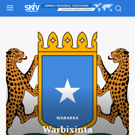
WARARKA
Warbixinta