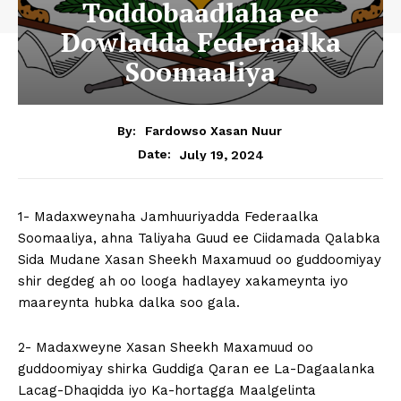
Toddobaadlaha ee
Dowladda Federaalka
Soomaaliya
By:
Fardowso Xasan Nuur
July 19, 2024
Date:
1- Madaxweynaha Jamhuuriyadda Federaalka
Soomaaliya, ahna Taliyaha Guud ee Ciidamada Qalabka
Sida Mudane Xasan Sheekh Maxamuud oo guddoomiyay
shir degdeg ah oo looga hadlayey xakameynta iyo
maareynta hubka dalka soo gala.
2- Madaxweyne Xasan Sheekh Maxamuud oo
guddoomiyay shirka Guddiga Qaran ee La-Dagaalanka
Lacag-Dhaqidda iyo Ka-hortagga Maalgelinta