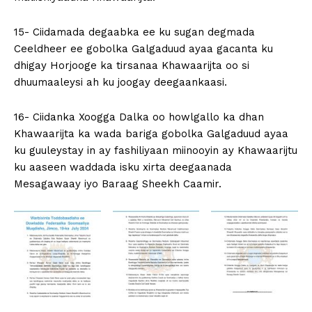
15- Ciidamada degaabka ee ku sugan degmada
Ceeldheer ee gobolka Galgaduud ayaa gacanta ku
dhigay Horjooge ka tirsanaa Khawaarijta oo si
dhuumaaleysi ah ku joogay deegaankaasi.
16- Ciidanka Xoogga Dalka oo howlgallo ka dhan
Khawaarijta ka wada bariga gobolka Galgaduud ayaa
ku guuleystay in ay fashiliyaan miinooyin ay Khawaarijtu
ku aaseen waddada isku xirta deegaanada
Mesagawaay iyo Baraag Sheekh Caamir.