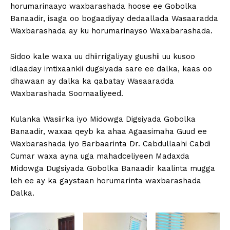
horumarinaayo waxbarashada hoose ee Gobolka
Banaadir, isaga oo bogaadiyay dedaallada Wasaaradda
Waxbarashada ay ku horumarinayso Waxabarashada.
Sidoo kale waxa uu dhiirrigaliyay guushii uu kusoo
idlaaday imtixaankii dugsiyada sare ee dalka, kaas oo
dhawaan ay dalka ka qabatay Wasaaradda
Waxbarashada Soomaaliyeed.
Kulanka Wasiirka iyo Midowga Digsiyada Gobolka
Banaadir, waxaa qeyb ka ahaa Agaasimaha Guud ee
Waxbarashada iyo Barbaarinta Dr. Cabdullaahi Cabdi
Cumar waxa ayna uga mahadceliyeen Madaxda
Midowga Dugsiyada Gobolka Banaadir kaalinta mugga
leh ee ay ka gaystaan horumarinta waxbarashada
Dalka.