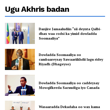
Ugu Akhris badan
Danjire Jamaaludiin “sii deynta Qalbi-
dhax waa codsi ka yimid dowladda
Soomaaliya”
Dowladda Soomaaliya oo
cambaareysay Sawaariikhdii lagu ridey
Riyadh (Dhageyso)
Dowladda Soomaaliya oo caddeysay
Mowqifkeeda Sacuudiga iyo Canada
Wasaaradda Dekadaha oo wax kama