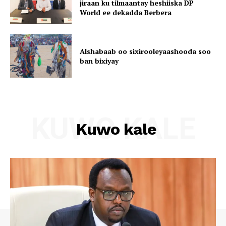
jiraan ku tilmaantay heshiiska DP
World ee dekadda Berbera
Alshabaab oo sixirooleyaashooda soo
ban bixiyay
KUWO KALE
Kuwo kale