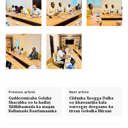
Previous article
Next article
Guddoomiyaha Golaha
Ciidanka Xoogga Dalka
Shacabka oo la hadlay
oo khawaarijta kala
Xildhibaanada ka maqan
wareegay deegaano ka
Kullamada Baarlamaanka
tirsan Gobalka Hiiraan