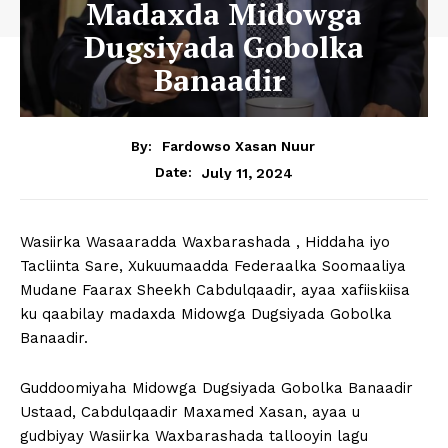
Madaxda Midowga
Dugsiyada Gobolka
Banaadir
By:
Fardowso Xasan Nuur
July 11, 2024
Date:
Wasiirka Wasaaradda Waxbarashada , Hiddaha iyo
Tacliinta Sare, Xukuumaadda Federaalka Soomaaliya
Mudane Faarax Sheekh Cabdulqaadir, ayaa xafiiskiisa
ku qaabilay madaxda Midowga Dugsiyada Gobolka
Banaadir.
Guddoomiyaha Midowga Dugsiyada Gobolka Banaadir
Ustaad, Cabdulqaadir Maxamed Xasan, ayaa u
gudbiyay Wasiirka Waxbarashada tallooyin lagu