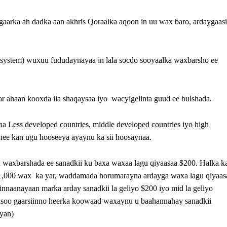
gaarka ah dadka aan akhris Qoraalka aqoon in uu wax baro, ardaygaasi
ystem) wuxuu fududaynayaa in lala socdo sooyaalka waxbarsho ee
 ahaan kooxda ila shaqaysaa iyo wacyigelinta guud ee bulshada.
Less developed countries, middle developed countries iyo high
nee kan ugu hooseeya ayaynu ka sii hoosaynaa.
 waxbarshada ee sanadkii ku baxa waxaa lagu qiyaasaa $200. Halka k
1,000 wax ka yar, waddamada horumarayna ardayga waxa lagu qiyaas
sinnaanayaan marka arday sanadkii la geliyo $200 iyo mid la geliyo
 usoo gaarsiinno heerka koowaad waxaynu u baahannahay sanadkii
yan)