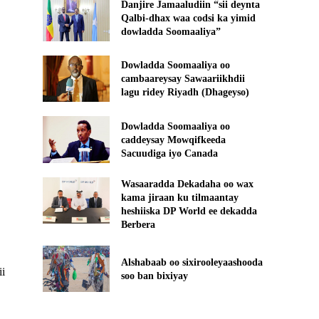
Danjire Jamaaludiin “sii deynta
Qalbi-dhax waa codsi ka yimid
dowladda Soomaaliya”
Dowladda Soomaaliya oo
cambaareysay Sawaariikhdii
lagu ridey Riyadh (Dhageyso)
Dowladda Soomaaliya oo
caddeysay Mowqifkeeda
Sacuudiga iyo Canada
Wasaaradda Dekadaha oo wax
kama jiraan ku tilmaantay
heshiiska DP World ee dekadda
Berbera
Alshabaab oo sixirooleyaashooda
ii
soo ban bixiyay