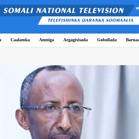
a
Caalamka
Amniga
Argagixisada
Gobollada
Barna