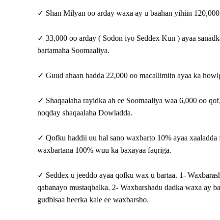
✓ Shan Milyan oo arday waxa ay u baahan yihiin 120,000
✓ 33,000 oo arday ( Sodon iyo Seddex Kun ) ayaa sanadkaan
bartamaha Soomaaliya.
✓ Guud ahaan hadda 22,000 oo macallimiin ayaa ka howlga
✓ Shaqaalaha rayidka ah ee Soomaaliya waa 6,000 oo qof,
noqday shaqaalaha Dowladda.
✓ Qofku haddii uu hal sano waxbarto 10% ayaa xaaladda f
waxbartana 100% wuu ka baxayaa faqriga.
✓ Seddex u jeeddo ayaa qofku wax u bartaa. 1- Waxbara
qabanayo mustaqbalka. 2- Waxbarshadu dadka waxa ay bar
gudbisaa heerka kale ee waxbarsho.