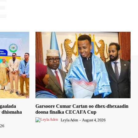
E
gaalada
Garsoore Cumar Cartan oo dhex-dhexaadin
y dhismaha
doona finalka CECAFA Cup
Leyla Aden
-
August 4, 2026
026