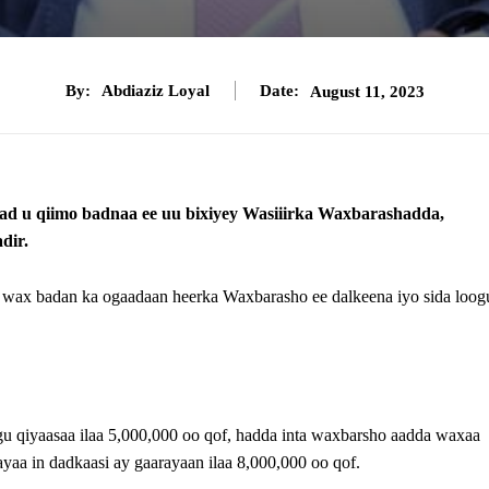
By:
Abdiaziz Loyal
Date:
August 11, 2023
d u qiimo badnaa ee uu bixiyey Wasiiirka Waxbarashadda,
dir.
 wax badan ka ogaadaan heerka Waxbarasho ee dalkeena iyo sida loog
 qiyaasaa ilaa 5,000,000 oo qof, hadda inta waxbarsho aadda waxaa
ayaa in dadkaasi ay gaarayaan ilaa 8,000,000 oo qof.