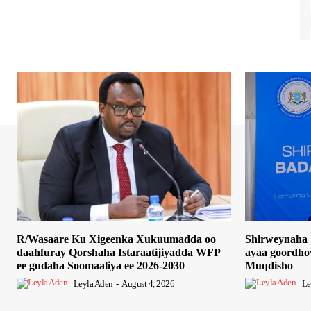
R/Wasaare Ku Xigeenka Xukuumadda oo
Shirweynaha 
daahfuray Qorshaha Istaraatijiyadda WFP
ayaa goordho
ee gudaha Soomaaliya ee 2026-2030
Muqdisho
Leyla Aden
-
August 4, 2026
Le