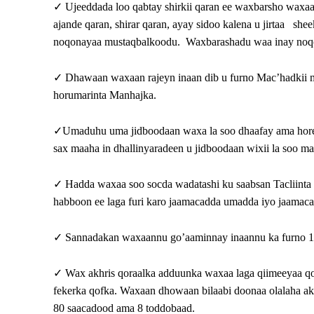
✓ Ujeeddada loo qabtay shirkii qaran ee waxbarsho waxaa k
ajande qaran, shirar qaran, ayay sidoo kalena u jirtaa sh
noqonayaa mustaqbalkoodu. Waxbarashadu waa inay noqot
✓ Dhawaan waxaan rajeyn inaan dib u furno Mac’hadkii ma
horumarinta Manhajka.
✓Umaduhu uma jidboodaan waxa la soo dhaafay ama hore
sax maaha in dhallinyaradeen u jidboodaan wixii la soo ma
✓ Hadda waxaa soo socda wadatashi ku saabsan Tacliinta
habboon ee laga furi karo jaamacadda umadda iyo jaamaca
✓ Sannadakan waxaannu go’aaminnay inaannu ka furno 12 
✓ Wax akhris qoraalka adduunka waxaa laga qiimeeyaa qo
fekerka qofka. Waxaan dhowaan bilaabi doonaa olalaha ak
80 saacadood ama 8 toddobaad.