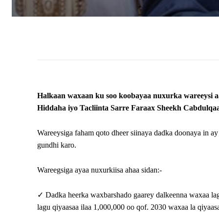
Halkaan waxaan ku soo koobayaa nuxurka wareeysi aa
Hiddaha iyo Tacliinta Sarre Faraax Sheekh Cabdulqaa
Wareeysiga faham qoto dheer siinaya dadka doonaya in ay
gundhi karo.
Wareegsiga ayaa nuxurkiisa ahaa sidan:-
✓ Dadka heerka waxbarshado gaarey dalkeenna waxaa lagu
lagu qiyaasaa ilaa 1,000,000 oo qof. 2030 waxaa la qiyaas