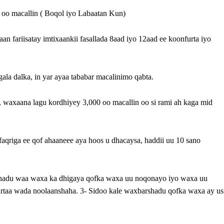
 oo macallin ( Boqol iyo Labaatan Kun)
 fariisatay imtixaankii fasallada 8aad iyo 12aad ee koonfurta iyo
la dalka, in yar ayaa tababar macalinimo qabta.
 waxaana lagu kordhiyey 3,000 oo macallin oo si rami ah kaga mid
aqriga ee qof ahaaneee aya hoos u dhacaysa, haddii uu 10 sano
shadu waa waxa ka dhigaya qofka waxa uu noqonayo iyo waxa uu
taa wada noolaanshaha. 3- Sidoo kale waxbarshadu qofka waxa ay us