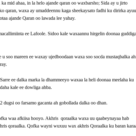
a mid ahaa, in la helo ajande qaran oo waxbarsho; Sida ay u jirto
eeko qaran, waxa ay umaddeennu kaga sheekaysato fadhi ku dirirka ayu
aa ajande Qaran oo lawada lee yahay.
callimiinta ee Lafoole. Sidoo kale waxaannu hirgelin doonaa guddig
 u soo mareen ee waxay ujedboodaan waxa soo socda mustaqbalka ah
ray.
 Sarre ee dalka marka la dhammeeyo waxaa la heli doonaa meelaha ku
daha kale ee dowliga ahba.
dugsi oo farsamo gacanta ah gobollada dalka oo dhan.
fka waa afkiisa hooyo. Akhris qoraalka waxa uu qaabeynayaa hab
hris qoraalka. Qofka wayni wuxuu wax akhris Qoraalka ku baran kara