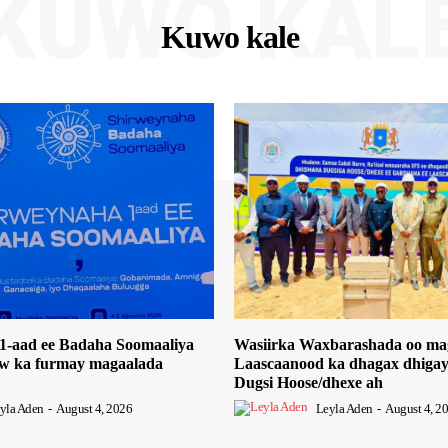
KUWO KAL
Kuwo kale
1-aad ee Badaha Soomaaliya
Wasiirka Waxbarashada oo ma
w ka furmay magaalada
Laascaanood ka dhagax dhiga
Dugsi Hoose/dhexe ah
yla Aden
-
August 4, 2026
Leyla Aden
-
August 4, 2