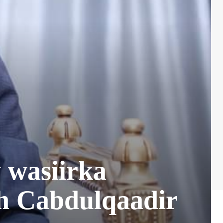
 wasiirka
h Cabdulqaadir