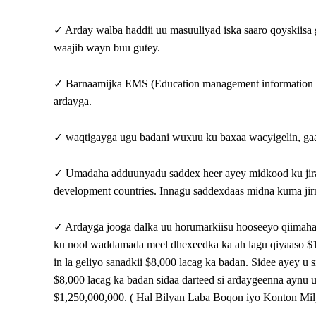
✓ Arday walba haddii uu masuuliyad iska saaro qoyskiisa 
waajib wayn buu gutey.
✓ Barnaamijka EMS (Education management information s
ardayga.
✓ waqtigayga ugu badani wuxuu ku baxaa wacyigelin, gaar
✓ Umadaha adduunyadu saddex heer ayey midkood ku jiraa 
development countries. Innagu saddexdaas midna kuma jir
✓ Ardayga jooga dalka uu horumarkiisu hooseeyo qiimaha
ku nool waddamada meel dhexeedka ka ah lagu qiyaaso $
in la geliyo sanadkii $8,000 lacag ka badan. Sidee ayey u 
$8,000 lacag ka badan sidaa darteed si ardaygeenna aynu
$1,250,000,000. ( Hal Bilyan Laba Boqon iyo Konton Mil