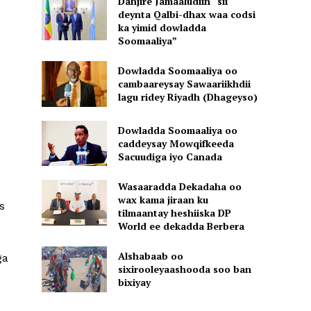
Danjire Jamaaludiin “sii
deynta Qalbi-dhax waa codsi
ka yimid dowladda
Soomaaliya”
Dowladda Soomaaliya oo
cambaareysay Sawaariikhdii
lagu ridey Riyadh (Dhageyso)
Dowladda Soomaaliya oo
caddeysay Mowqifkeeda
Sacuudiga iyo Canada
Wasaaradda Dekadaha oo
wax kama jiraan ku
s
tilmaantay heshiiska DP
World ee dekadda Berbera
Alshabaab oo
ga
sixirooleyaashooda soo ban
bixiyay