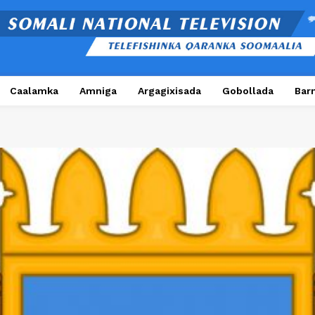
Caalamka
Amniga
Argagixisada
Gobollada
Bar