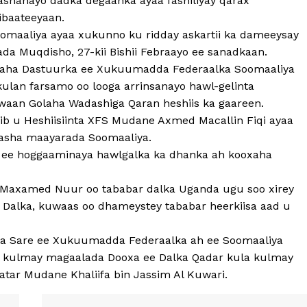
ashanayo dadka degaanka ayaa fashiliyay qarax
ibaateeyaan.
maaliya ayaa xukunno ku ridday askartii ka dameeysay
ada Muqdisho, 27-kii Bishii Febraayo ee sanadkaan.
imaha Dastuurka ee Xukuumadda Federaalka Soomaaliya
an farsamo oo looga arrinsanayo hawl-gelinta
waan Golaha Wadashiga Qaran heshiis ka gaareen.
ib u Heshiisiinta XFS Mudane Axmed Macallin Fiqi ayaa
asha maayarada Soomaaliya.
re ee hoggaaminaya hawlgalka ka dhanka ah kooxaha
 Maxamed Nuur oo tababar dalka Uganda ugu soo xirey
ga Dalka, kuwaas oo dhameystey tababar heerkiisa aad u
nta Sare ee Xukuumadda Federaalka ah ee Soomaaliya
 kulmay magaalada Dooxa ee Dalka Qadar kula kulmay
ar Mudane Khaliifa bin Jassim Al Kuwari.