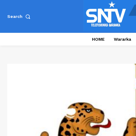
Search
HOME
Wararka