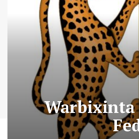
Warbixinta
Fed