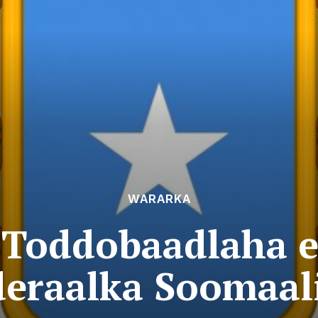
WARARKA
 Toddobaadlaha 
eraalka Soomaali