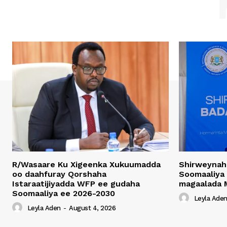
R/Wasaare Ku Xigeenka Xukuumadda
Shirweynah
oo daahfuray Qorshaha
Soomaaliya
Istaraatijiyadda WFP ee gudaha
magaalada 
Soomaaliya ee 2026-2030
Leyla Ade
Leyla Aden
-
August 4, 2026