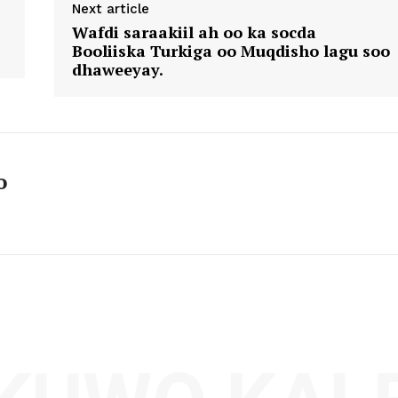
Next article
Wafdi saraakiil ah oo ka socda
Booliiska Turkiga oo Muqdisho lagu soo
dhaweeyay.
o