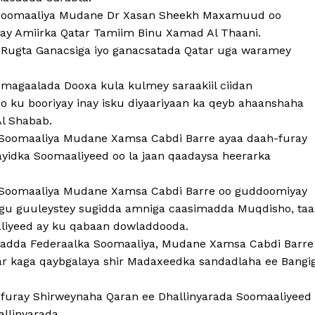
Soomaaliya Mudane Dr Xasan Sheekh Maxamuud oo
ay Amiirka Qatar Tamiim Binu Xamad Al Thaani.
ugta Ganacsiga iyo ganacsatada Qatar uga waramey
gaalada Dooxa kula kulmey saraakiil ciidan
o ku booriyay inay isku diyaariyaan ka qeyb ahaanshaha
Al Shabab.
 Soomaaliya Mudane Xamsa Cabdi Barre ayaa daah-furay
yidka Soomaaliyeed oo la jaan qaadaysa heerarka
 Soomaaliya Mudane Xamsa Cabdi Barre oo guddoomiyay
lagu guuleystey sugidda amniga caasimadda Muqdisho, taa
liyeed ay ku qabaan dowladdooda.
adda Federaalka Soomaaliya, Mudane Xamsa Cabdi Barre
r kaga qaybgalaya shir Madaxeedka sandadlaha ee Bangi
h furay Shirweynaha Qaran ee Dhallinyarada Soomaaliyeed
llinyarada.