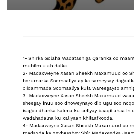
1- Shirka Golaha Wadatashiga Qaranka oo maan
muhiim u ah dalka.
2- Madaxweyne Xasan Sheekh Maxamuud oo Sh
horumarka Soomaaliya ay ka sameysay dagaalka
ciidammada Soomaaliya kula wareegayso amnigeed
3- Madaxweyne Xasan Sheekh Maxamuud waxaa 
sheegay inuu soo dhoweynayo dib ugu soo noq
isagoo dhanka kalena ku celiyay baaqii ahaa in
wadahadalna ku xaliyaan khilaafkooda.
4- Madaxweyne Xasan Sheekh Maxamuud oo mag
madaxda ka qeybgashey Shir Madaxeedka Jaam