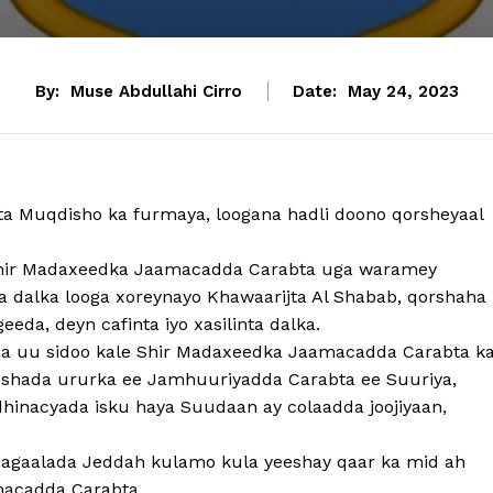
By:
Muse Abdullahi Cirro
Date:
May 24, 2023
ta Muqdisho ka furmaya, loogana hadli doono qorsheyaal
ir Madaxeedka Jaamacadda Carabta uga waramey
 dalka looga xoreynayo Khawaarijta Al Shabab, qorshaha
a, deyn cafinta iyo xasilinta dalka.
uu sidoo kale Shir Madaxeedka Jaamacadda Carabta k
oshada ururka ee Jamhuuriyadda Carabta ee Suuriya,
 dhinacyada isku haya Suudaan ay colaadda joojiyaan,
aalada Jeddah kulamo kula yeeshay qaar ka mid ah
acadda Carabta.