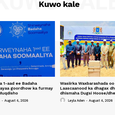
KUWO KAL
Kuwo kale
a 1-aad ee Badaha
Wasiirka Waxbarashada oo
 ayaa goordhow ka furmay
Laascaanood ka dhagax dh
Muqdisho
dhismaha Dugsi Hoose/dhe
n
-
August 4, 2026
Leyla Aden
-
August 4, 2026