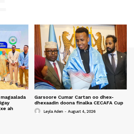
E
 magaalada
Garsoore Cumar Cartan oo dhex-
igay
dhexaadin doona finalka CECAFA Cup
xe ah
Leyla Aden
-
August 4, 2026