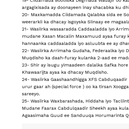
19- Ciidamada Booliiska Degmada Wadajir oo ka
argagixisada ay doonayeen inay shacabka ku dh
20- Maxkamadda Ciidamada Qalabka sida ee Soo
weerarkii ka dhacay isgoyska Siinaay ee magaal
21- Wasiirka wasaaradda Caddaaladda iyo Arr
mudane Xasan Macalin Maxamuud ayaa furay kul
hannaanka caddaaladda iyo asluubta ee ay dha
22- Wasiirka Arrimaha Gudaha, Federaalka iyo D
Muqdisho ka daah-furay kulanka 2-aad ee mad
23- Shir ay isugu yimaadeen dalalka Safka ho
Khawaarijta ayaa ka dhacay Muqdisho.
24- Wasiirka Gaashaandhigga XFS Cabduqaadir
urur gaar ah (special force ) oo ka tirsan Xoog
sareeyo.
25- Wasiirka Waxbarashada, Hiddaha iyo Taclii
Mudane Faarax Cabdulqaadir Sheekh ayaa kula
Agaasimaha Guud ee Sanduuqa Horumarinta Qat