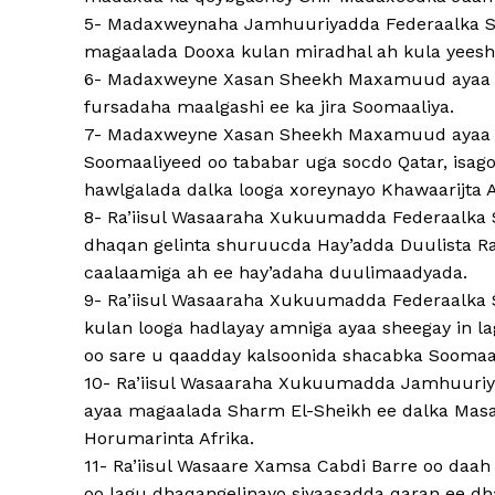
5- Madaxweynaha Jamhuuriyadda Federaalka 
magaalada Dooxa kulan miradhal ah kula yeesh
6- Madaxweyne Xasan Sheekh Maxamuud ayaa R
fursadaha maalgashi ee ka jira Soomaaliya.
7- Madaxweyne Xasan Sheekh Maxamuud ayaa ma
Soomaaliyeed oo tababar uga socdo Qatar, isago
hawlgalada dalka looga xoreynayo Khawaarijta 
8- Ra’iisul Wasaaraha Xukuumadda Federaalka
dhaqan gelinta shuruucda Hay’adda Duulista Ra
caalaamiga ah ee hay’adaha duulimaadyada.
9- Ra’iisul Wasaaraha Xukuumadda Federaalka
kulan looga hadlayay amniga ayaa sheegay in 
oo sare u qaadday kalsoonida shacabka Soomaa
10- Ra’iisul Wasaaraha Xukuumadda Jamhuuriy
ayaa magaalada Sharm El-Sheikh ee dalka Masa
Horumarinta Afrika.
11- Ra’iisul Wasaare Xamsa Cabdi Barre oo daa
oo lagu dhaqangelinayo siyaasadda qaran ee dha