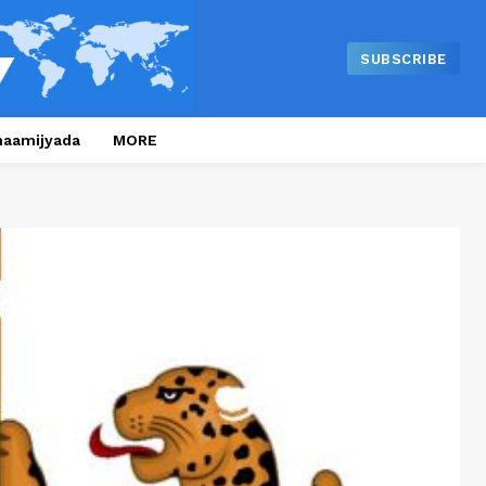
SUBSCRIBE
naamijyada
MORE