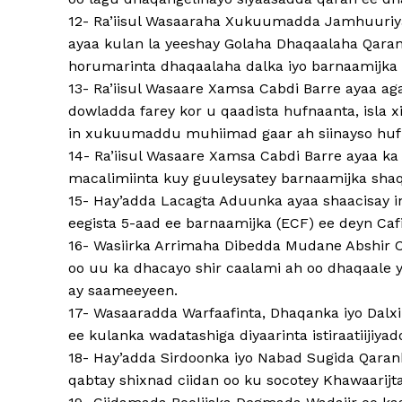
12- Ra’iisul Wasaaraha Xukuumadda Jamhuuriy
ayaa kulan la yeeshay Golaha Dhaqaalaha Qara
horumarinta dhaqaalaha dalka iyo barnaamijka 
13- Ra’iisul Wasaare Xamsa Cabdi Barre ayaa 
dowladda farey kor u qaadista hufnaanta, isla
in xukuumaddu muhiimad gaar ah siinayso huf
14- Ra’iisul Wasaare Xamsa Cabdi Barre ayaa k
macalimiinta kuy guuleysatey barnaamijka sha
15- Hay’adda Lacagta Aduunka ayaa shaacisay 
eegista 5-aad ee barnaamijka (ECF) ee deyn Caf
16- Wasiirka Arrimaha Dibedda Mudane Abshir
oo uu ka dhacayo shir caalami ah oo dhaqaale 
ay saameeyeen.
17- Wasaaradda Warfaafinta, Dhaqanka iyo Dalx
ee kulanka wadatashiga diyaarinta istiraatiijiya
18- Hay’adda Sirdoonka iyo Nabad Sugida Qara
qabtay shixnad ciidan oo ku socotey Khawaarijt