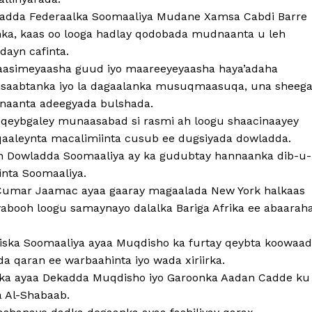
adda Federaalka Soomaaliya Mudane Xamsa Cabdi Barre
nka, kaas oo looga hadlay qodobada mudnaanta u leh
dayn cafinta.
agaasimeyaasha guud iyo maareeyeyaasha haya’adaha
 xisaabtanka iyo la dagaalanka musuqmaasuqa, una sheeg
naanta adeegyada bulshada.
a qeybgaley munaasabad si rasmi ah loogu shaacinaayey
qaaleynta macalimiinta cusub ee dugsiyada dowladda.
in Dowladda Soomaaliya ay ka gudubtay hannaanka dib-u-
inta Soomaaliya.
 Cumar Jaamac ayaa gaaray magaalada New York halkaas
yabooh loogu samaynayo dalalka Bariga Afrika ee abaarah
iiska Soomaaliya ayaa Muqdisho ka furtay qeybta koowaad
dda qaran ee warbaahinta iyo wada xiriirka.
nka ayaa Dekadda Muqdisho iyo Garoonka Aadan Cadde ku
a Al-Shabaab.