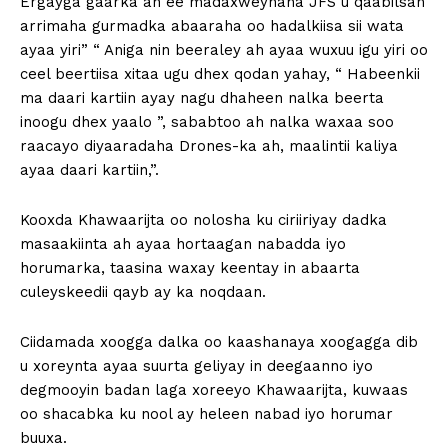
Ergayga gaarka ah ee madaxweynaha JFS u qaabilsan
arrimaha gurmadka abaaraha oo hadalkiisa sii wata
ayaa yiri” “ Aniga nin beeraley ah ayaa wuxuu igu yiri oo
ceel beertiisa xitaa ugu dhex qodan yahay, “ Habeenkii
ma daari kartiin ayay nagu dhaheen nalka beerta
inoogu dhex yaalo ”, sababtoo ah nalka waxaa soo
raacayo diyaaradaha Drones-ka ah, maalintii kaliya
ayaa daari kartiin,”.
Kooxda Khawaarijta oo nolosha ku ciriiriyay dadka
masaakiinta ah ayaa hortaagan nabadda iyo
horumarka, taasina waxay keentay in abaarta
culeyskeedii qayb ay ka noqdaan.
Ciidamada xoogga dalka oo kaashanaya xoogagga dib
u xoreynta ayaa suurta geliyay in deegaanno iyo
degmooyin badan laga xoreeyo Khawaarijta, kuwaas
oo shacabka ku nool ay heleen nabad iyo horumar
buuxa.