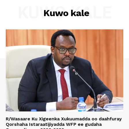
KUWO KALE
Kuwo kale
R/Wasaare Ku Xigeenka Xukuumadda oo daahfuray
Qorshaha Istaraatijiyadda WFP ee gudaha