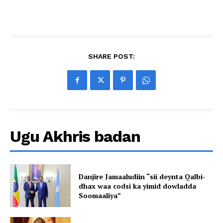
SHARE POST:
Ugu Akhris badan
Danjire Jamaaludiin “sii deynta Qalbi-
dhax waa codsi ka yimid dowladda
Soomaaliya”