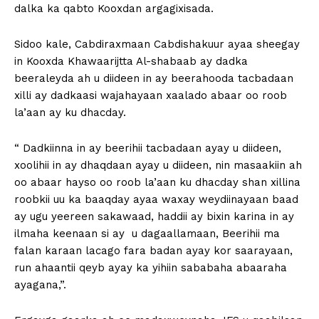
dalka ka qabto Kooxdan argagixisada.
Sidoo kale, Cabdiraxmaan Cabdishakuur ayaa sheegay
in Kooxda Khawaarijtta Al-shabaab ay dadka
beeraleyda ah u diideen in ay beerahooda tacbadaan
xilli ay dadkaasi wajahayaan xaalado abaar oo roob
la’aan ay ku dhacday.
“ Dadkiinna in ay beerihii tacbadaan ayay u diideen,
xoolihii in ay dhaqdaan ayay u diideen, nin masaakiin ah
oo abaar hayso oo roob la’aan ku dhacday shan xillina
roobkii uu ka baaqday ayaa waxay weydiinayaan baad
ay ugu yeereen sakawaad, haddii ay bixin karina in ay
ilmaha keenaan si ay u dagaallamaan, Beerihii ma
falan karaan lacago fara badan ayay kor saarayaan,
run ahaantii qeyb ayay ka yihiin sababaha abaaraha
ayagana,”.