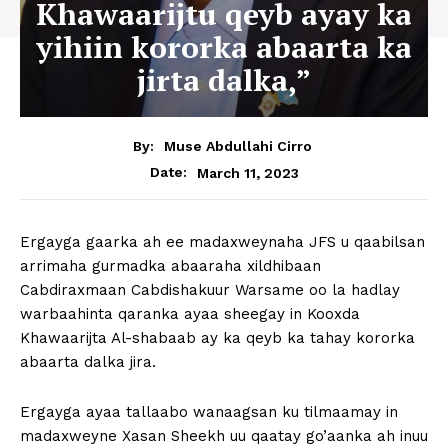
Khawaarijtu qeyb ayay ka
yihiin kororka abaarta ka
jirta dalka,”
By:
Muse Abdullahi Cirro
March 11, 2023
Date:
Ergayga gaarka ah ee madaxweynaha JFS u qaabilsan
arrimaha gurmadka abaaraha xildhibaan
Cabdiraxmaan Cabdishakuur Warsame oo la hadlay
warbaahinta qaranka ayaa sheegay in Kooxda
Khawaarijta Al-shabaab ay ka qeyb ka tahay kororka
abaarta dalka jira.
Ergayga ayaa tallaabo wanaagsan ku tilmaamay in
madaxweyne Xasan Sheekh uu qaatay go’aanka ah inuu