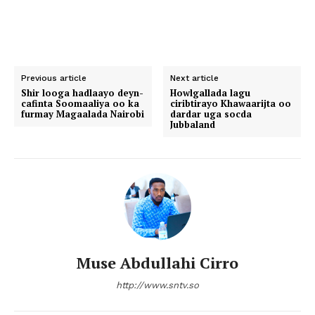
Previous article
Next article
Shir looga hadlaayo deyn-
Howlgallada lagu
cafinta Soomaaliya oo ka
ciribtirayo Khawaarijta oo
furmay Magaalada Nairobi
dardar uga socda
Jubbaland
Muse Abdullahi Cirro
http://www.sntv.so