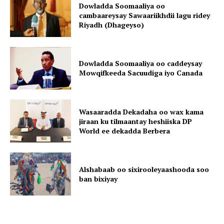
Dowladda Soomaaliya oo
cambaareysay Sawaariikhdii lagu ridey
Riyadh (Dhageyso)
Dowladda Soomaaliya oo caddeysay
Mowqifkeeda Sacuudiga iyo Canada
Wasaaradda Dekadaha oo wax kama
jiraan ku tilmaantay heshiiska DP
World ee dekadda Berbera
Alshabaab oo sixirooleyaashooda soo
ban bixiyay