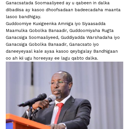
Ganacsatada Soomaaliyeed ay u qabeen in dalka
dibadiisa ay kasoo dhoofsadaan badeecadaha maanta
lasoo bandhigay.
Guddoomiye Kuxigeenka Amniga iyo Siyaasadda
Maamulka Gobolka Banaadir, Guddoomiyaha Rugta
Ganacsiga Soomaaliyeed, Guddiyadda Warshadaha iyo
Ganacsiga Gobolka Banaadir, Ganacsato iyo
daneeyeyaal kale ayaa kasoo qeybgalay Bandhigaan
oo ah kii ugu horeeyay ee lagu qabto dalka.