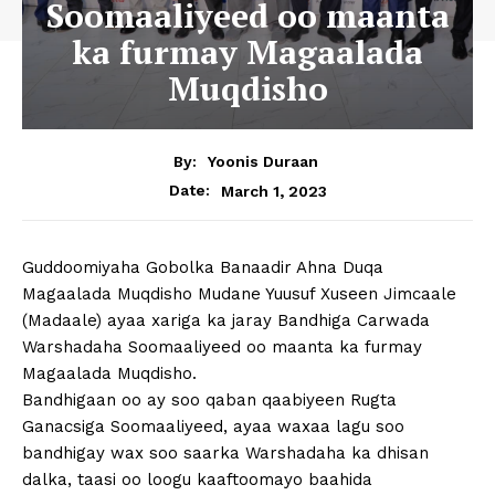
Soomaaliyeed oo maanta
ka furmay Magaalada
Muqdisho
By:
Yoonis Duraan
March 1, 2023
Date:
Guddoomiyaha Gobolka Banaadir Ahna Duqa
Magaalada Muqdisho Mudane Yuusuf Xuseen Jimcaale
(Madaale) ayaa xariga ka jaray Bandhiga Carwada
Warshadaha Soomaaliyeed oo maanta ka furmay
Magaalada Muqdisho.
Bandhigaan oo ay soo qaban qaabiyeen Rugta
Ganacsiga Soomaaliyeed, ayaa waxaa lagu soo
bandhigay wax soo saarka Warshadaha ka dhisan
dalka, taasi oo loogu kaaftoomayo baahida