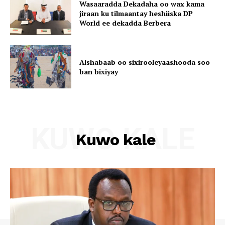
Wasaaradda Dekadaha oo wax kama
jiraan ku tilmaantay heshiiska DP
World ee dekadda Berbera
Alshabaab oo sixirooleyaashooda soo
ban bixiyay
KUWO KALE
Kuwo kale