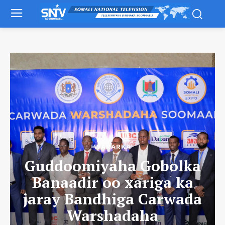
WARARKA
Guddoomiyaha Gobolka
Banaadir oo xariga ka
jaray Bandhiga Carwada
Warshadaha