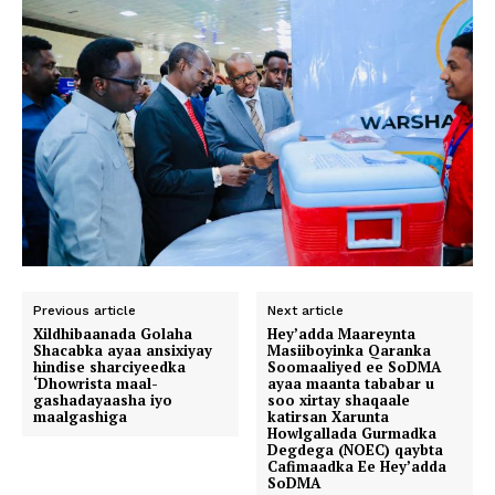
Previous article
Next article
Xildhibaanada Golaha
Hey’adda Maareynta
Shacabka ayaa ansixiyay
Masiiboyinka Qaranka
hindise sharciyeedka
Soomaaliyed ee SoDMA
‘Dhowrista maal-
ayaa maanta tababar u
gashadayaasha iyo
soo xirtay shaqaale
maalgashiga
katirsan Xarunta
Howlgallada Gurmadka
Degdega (NOEC) qaybta
Cafimaadka Ee Hey’adda
SoDMA