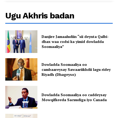
Ugu Akhris badan
Danjire Jamaaludiin “sii deynta Qalbi-
dhax waa codsi ka yimid dowladda
Soomaaliya”
Dowladda Soomaaliya oo
cambaareysay Sawaariikhdii lagu ridey
Riyadh (Dhageyso)
Dowladda Soomaaliya oo caddeysay
Mowqifkeeda Sacuudiga iyo Canada