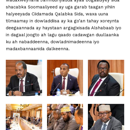
Madaxweynaha Jamhuuriyadda ayaa bogaadiyey sida
shacabka Soomaaliyeed ay uga garab taagan yihiin
halyeeyada Ciidamada Qalabka Sida, waxa uuna
tilmaamay in dowladdiisa ay ka go’an tahay xoreynta
deegaannada ay haystaan argagixisada Alshabaab iyo
in dagaal joogto ah lagu qaado cadawgan duullaanka
ku ah nabaddeenna, dowladnimadeenna iyo
madaxbannaanida dalkeenna.