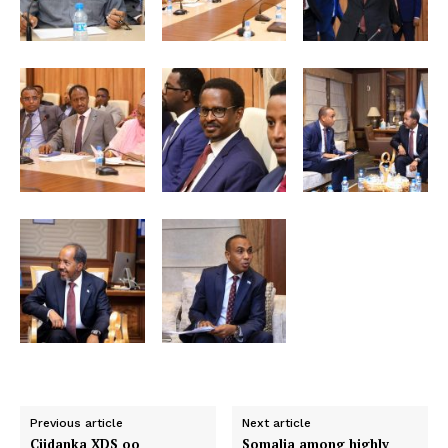
Previous article
Next article
Ciidanka XDS oo
Somalia among highly