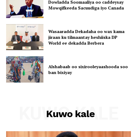
Dowladda Soomaaliya oo caddeysay
Mowqifkeeda Sacuudiga iyo Canada
Wasaaradda Dekadaha oo wax kama
jiraan ku tilmaantay heshiiska DP
World ee dekadda Berbera
Alshabaab oo sixirooleyaashooda soo
ban bixiyay
KUWO KALE
Kuwo kale