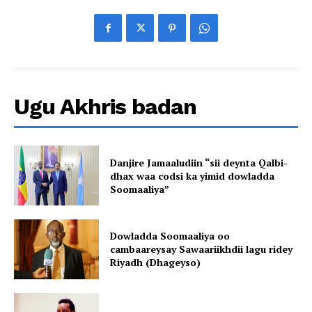
Ugu Akhris badan
Danjire Jamaaludiin “sii deynta Qalbi-
dhax waa codsi ka yimid dowladda
Soomaaliya”
Dowladda Soomaaliya oo
cambaareysay Sawaariikhdii lagu ridey
Riyadh (Dhageyso)