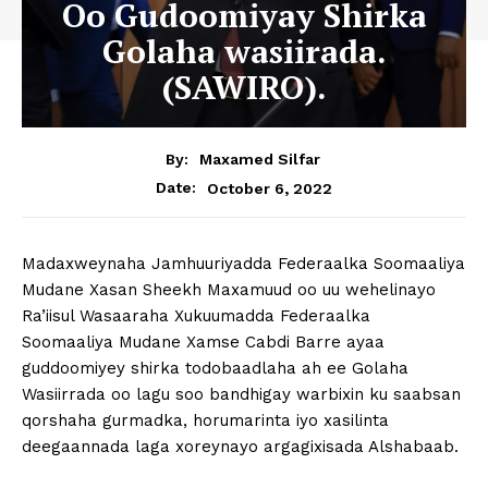
Oo Gudoomiyay Shirka
Golaha wasiirada.
(SAWIRO).
By:
Maxamed Silfar
October 6, 2022
Date:
Madaxweynaha Jamhuuriyadda Federaalka Soomaaliya
Mudane Xasan Sheekh Maxamuud oo uu wehelinayo
Ra’iisul Wasaaraha Xukuumadda Federaalka
Soomaaliya Mudane Xamse Cabdi Barre ayaa
guddoomiyey shirka todobaadlaha ah ee Golaha
Wasiirrada oo lagu soo bandhigay warbixin ku saabsan
qorshaha gurmadka, horumarinta iyo xasilinta
deegaannada laga xoreynayo argagixisada Alshabaab.