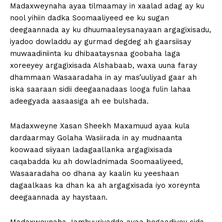
Madaxweynaha ayaa tilmaamay in xaalad adag ay ku
nool yihiin dadka Soomaaliyeed ee ku sugan
deegaannada ay ku dhuumaaleysanayaan argagixisadu,
iyadoo dowladdu ay gurmad degdeg ah gaarsiisay
muwaadiniinta ku dhibaataysnaa goobaha laga
xoreeyey argagixisada Alshabaab, waxa uuna faray
dhammaan Wasaaradaha in ay mas’uuliyad gaar ah
iska saaraan sidii deegaanadaas looga fulin lahaa
adeegyada aasaasiga ah ee bulshada.
Madaxweyne Xasan Sheekh Maxamuud ayaa kula
dardaarmay Golaha Wasiirada in ay mudnaanta
koowaad siiyaan ladagaallanka argagixisada
caqabadda ku ah dowladnimada Soomaaliyeed,
Wasaaradaha oo dhana ay kaalin ku yeeshaan
dagaalkaas ka dhan ka ah argagxisada iyo xoreynta
deegaannada ay haystaan.