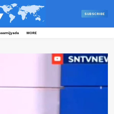
SUBSCRIBE
naamijyada
MORE