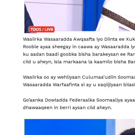
Wasiirka Wasaaradda Awqaafta iyo Diinta ee 
Rooble ayaa sheegay in caawa ay Wasaaradda i
ku aadan baadi goobka bisha barakeysan ee Ram
ciid u aheyn, isla markaana la kaamilo bisha 
Wasiirka oo ay wehliyaan Culumaa’udiin Soomaa
Wasaaradda Warfaafinta si ay u xaqiijiyaan bila
Go’aanka Dowladda Federaalka Soomaaliya ayaa
dhawaaqeen in berri aysan ciid aheyn.