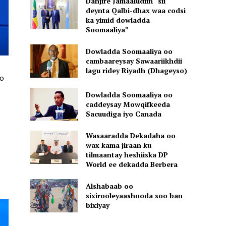
Danjire Jamaaludiin “sii
deynta Qalbi-dhax waa codsi
ka yimid dowladda
Soomaaliya”
Dowladda Soomaaliya oo
cambaareysay Sawaariikhdii
lagu ridey Riyadh (Dhageyso)
o
Dowladda Soomaaliya oo
caddeysay Mowqifkeeda
Sacuudiga iyo Canada
Wasaaradda Dekadaha oo
wax kama jiraan ku
tilmaantay heshiiska DP
World ee dekadda Berbera
Alshabaab oo
sixirooleyaashooda soo ban
bixiyay