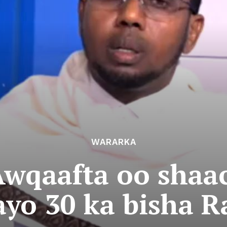
WARARKA
qaafta oo shaaci
ayo 30 ka bisha 