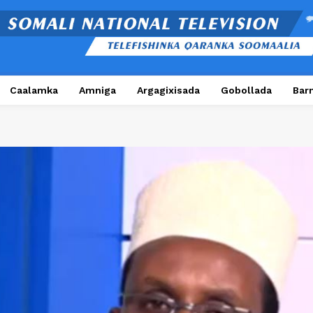
Caalamka
Amniga
Argagixisada
Gobollada
Bar