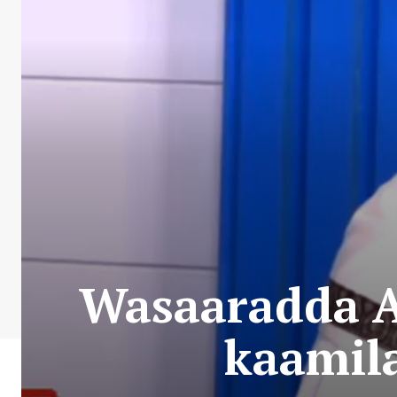
Wasaaradda Aw
kaamil