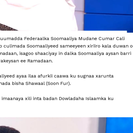
Xukuumadda Federaalka Soomaaliya Mudane Cumar Cali
yo culimada Soomaaliyeed sameeyeen xiriiro kala duwan o
adaan, isagoo shaaciyay in dalka Soomaaliya aysan barri
Barakeysan ee Ramadaan.
liyeed ayaa ilaa afurkii caawa ku sugnaa xarunta
shada bisha Shawaal (Soon Fur).
 imaanaya xili inta badan Dowladaha Islaamka ku