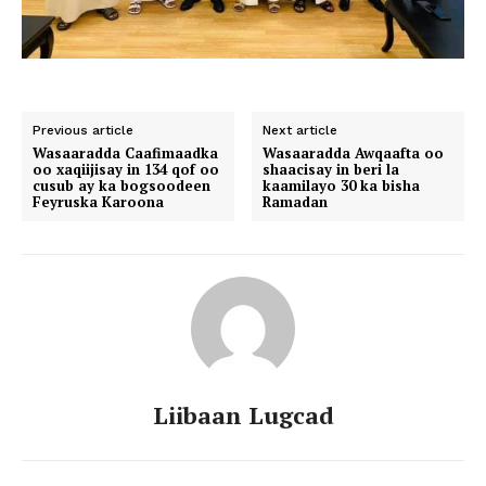
Previous article
Next article
Wasaaradda Caafimaadka
Wasaaradda Awqaafta oo
oo xaqiijisay in 134 qof oo
shaacisay in beri la
cusub ay ka bogsoodeen
kaamilayo 30 ka bisha
Feyruska Karoona
Ramadan
Liibaan Lugcad