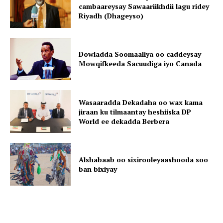
cambaareysay Sawaariikhdii lagu ridey
Riyadh (Dhageyso)
Dowladda Soomaaliya oo caddeysay
Mowqifkeeda Sacuudiga iyo Canada
Wasaaradda Dekadaha oo wax kama
jiraan ku tilmaantay heshiiska DP
World ee dekadda Berbera
Alshabaab oo sixirooleyaashooda soo
ban bixiyay