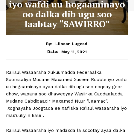
iyo wafdi uu hogaaminayo
oo dalka dib ugu soo
laabtay “SAWIRRO”
By:
Liibaan Lugcad
May 11, 2021
Date:
Ra’iisul Wasaaraha Xukuumadda Federaalka
Soomaaliya Mudane Maxamed Xuseen Rooble iyo wafdi
uu hogaaminayo ayaa dalka dib ugu soo noqday goor
dhow, waxana soo dhaweeyay Wasiirka Caddaaladda
Mudane Cabdiqaadir Maxamed Nuur “Jaamac”,
Xoghayaha Joogtada ee Xafiiska Ra’isul Wasaaraha iyo
mas’uuliyiin kale .
Ra’iisul Wasaaraha iyo madaxda la socotay ayaa dalka