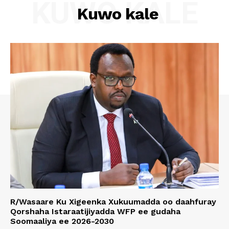
KUWO KALE
Kuwo kale
R/Wasaare Ku Xigeenka Xukuumadda oo daahfuray
Qorshaha Istaraatijiyadda WFP ee gudaha
Soomaaliya ee 2026-2030