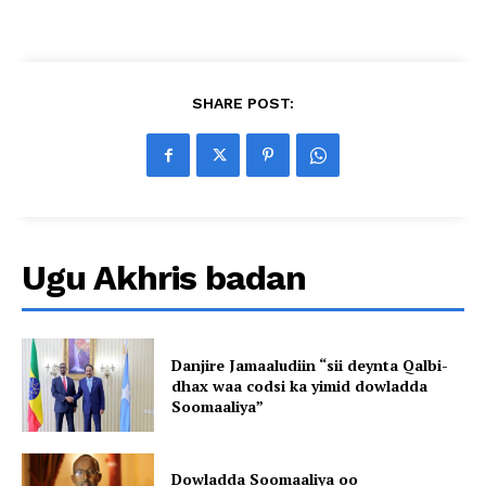
SHARE POST:
Ugu Akhris badan
Danjire Jamaaludiin “sii deynta Qalbi-
dhax waa codsi ka yimid dowladda
Soomaaliya”
Dowladda Soomaaliya oo