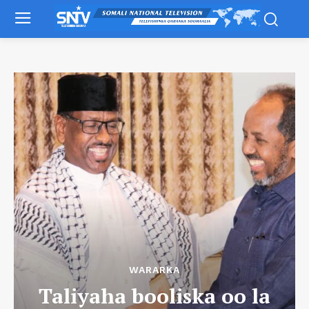
WARARKA
Taliyaha booliska oo la