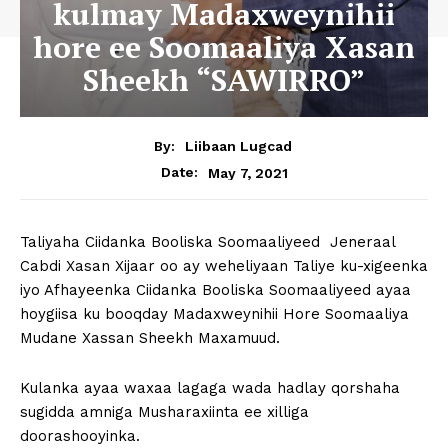
kulmay Madaxweynihii
hore ee Soomaaliya Xasan
Sheekh “SAWIRRO”
By:
Liibaan Lugcad
May 7, 2021
Date:
Taliyaha Ciidanka Booliska Soomaaliyeed Jeneraal
Cabdi Xasan Xijaar oo ay weheliyaan Taliye ku-xigeenka
iyo Afhayeenka Ciidanka Booliska Soomaaliyeed ayaa
hoygiisa ku booqday Madaxweynihii Hore Soomaaliya
Mudane Xassan Sheekh Maxamuud.
Kulanka ayaa waxaa lagaga wada hadlay qorshaha
sugidda amniga Musharaxiinta ee xilliga
doorashooyinka.