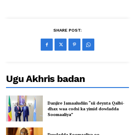
SHARE POST:
Ugu Akhris badan
Danjire Jamaaludiin “sii deynta Qalbi-
dhax waa codsi ka yimid dowladda
Soomaaliya”
Dowladda Soomaaliya oo