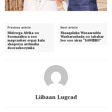
Previous article
Next article
Midowga Afrika oo
Shaaqalaha Wasaaradda
Soomaaliya u soo
Waxbarashada oo tababar
magcaabay ergay kala
loo soo xiray “SAWIRRO”
shaqeeya arrimaha
doorashooyinka
Liibaan Lugcad