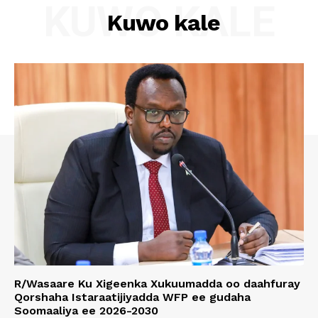
KUWO KALE
Kuwo kale
R/Wasaare Ku Xigeenka Xukuumadda oo daahfuray
Qorshaha Istaraatijiyadda WFP ee gudaha
Soomaaliya ee 2026-2030