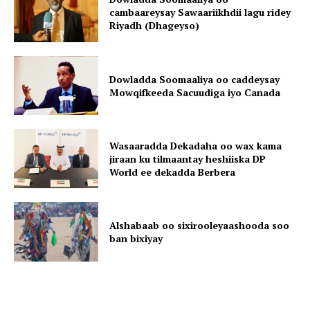
cambaareysay Sawaariikhdii lagu ridey
Riyadh (Dhageyso)
Dowladda Soomaaliya oo caddeysay
Mowqifkeeda Sacuudiga iyo Canada
Wasaaradda Dekadaha oo wax kama
jiraan ku tilmaantay heshiiska DP
World ee dekadda Berbera
Alshabaab oo sixirooleyaashooda soo
ban bixiyay