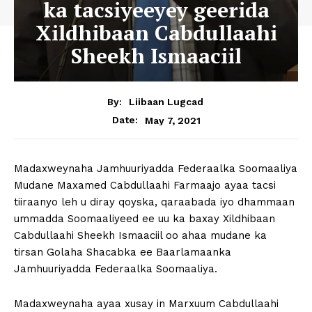
ka tacsiyeeyey geerida
Xildhibaan Cabdullaahi
Sheekh Ismaaciil
By:
Liibaan Lugcad
May 7, 2021
Date:
Madaxweynaha Jamhuuriyadda Federaalka Soomaaliya
Mudane Maxamed Cabdullaahi Farmaajo ayaa tacsi
tiiraanyo leh u diray qoyska, qaraabada iyo dhammaan
ummadda Soomaaliyeed ee uu ka baxay Xildhibaan
Cabdullaahi Sheekh Ismaaciil oo ahaa mudane ka
tirsan Golaha Shacabka ee Baarlamaanka
Jamhuuriyadda Federaalka Soomaaliya.
Madaxweynaha ayaa xusay in Marxuum Cabdullaahi