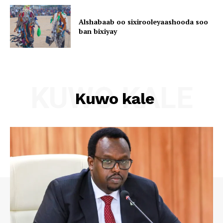
Alshabaab oo sixirooleyaashooda soo
ban bixiyay
KUWO KALE
Kuwo kale