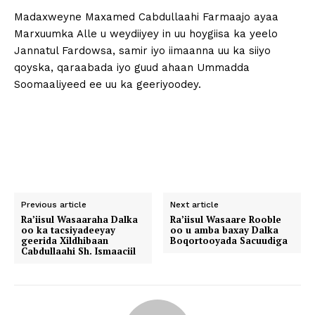
Madaxweyne Maxamed Cabdullaahi Farmaajo ayaa
Marxuumka Alle u weydiiyey in uu hoygiisa ka yeelo
Jannatul Fardowsa, samir iyo iimaanna uu ka siiyo
qoyska, qaraabada iyo guud ahaan Ummadda
Soomaaliyeed ee uu ka geeriyoodey.
Previous article
Next article
Ra’iisul Wasaaraha Dalka
Ra’iisul Wasaare Rooble
oo ka tacsiyadeeyay
oo u amba baxay Dalka
geerida Xildhibaan
Boqortooyada Sacuudiga
Cabdullaahi Sh. Ismaaciil