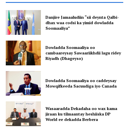
Danjire Jamaaludiin “sii deynta Qalbi-
dhax waa codsi ka yimid dowladda
Soomaaliya”
Dowladda Soomaaliya oo
cambaareysay Sawaariikhdii lagu ridey
Riyadh (Dhageyso)
Dowladda Soomaaliya oo caddeysay
Mowqifkeeda Sacuudiga iyo Canada
Wasaaradda Dekadaha oo wax kama
jiraan ku tilmaantay heshiiska DP
World ee dekadda Berbera