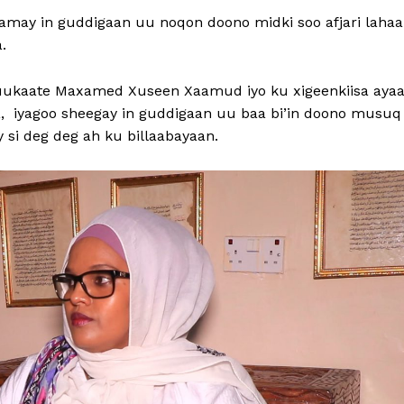
maamay in guddigaan uu noqon doono midki soo afjari lahaa
.
ukaate Maxamed Xuseen Xaamud iyo ku xigeenkiisa aya
da, iyagoo sheegay in guddigaan uu baa bi’in doono musuq
si deg deg ah ku billaabayaan.