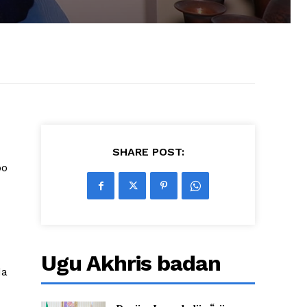
SHARE POST:
oo
Ugu Akhris badan
da