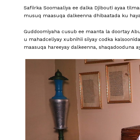
Safiirka Soomaaliya ee dalka Djibouti ayaa til
musuq maasuqa dalkeenna dhibaatada ku haya
Guddoomiyaha cusub ee maanta la doortay Abu
u mahadceliyay xubnihii siiyay codka kalsooni
maasuqa hareeyay dalkeenna, shaqadooduna ay 