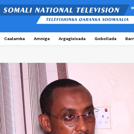
Caalamka
Amniga
Argagixisada
Gobollada
Bar