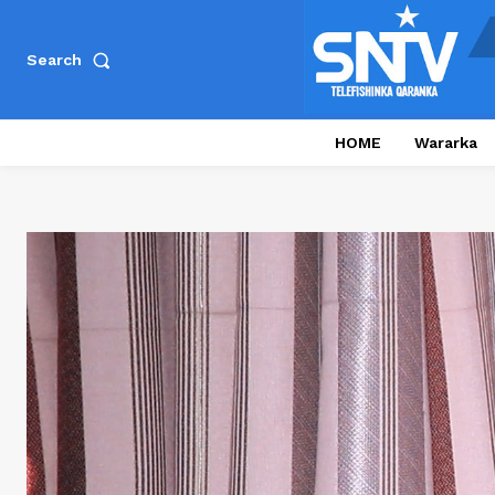
Search
HOME
Wararka