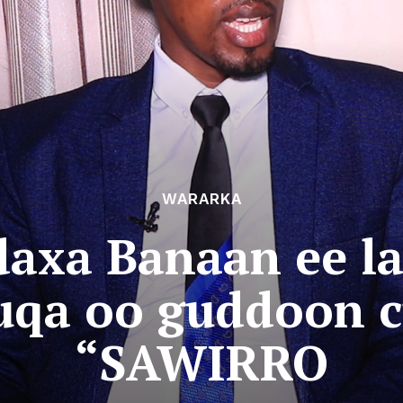
WARARKA
axa Banaan ee la
qa oo guddoon c
“SAWIRRO