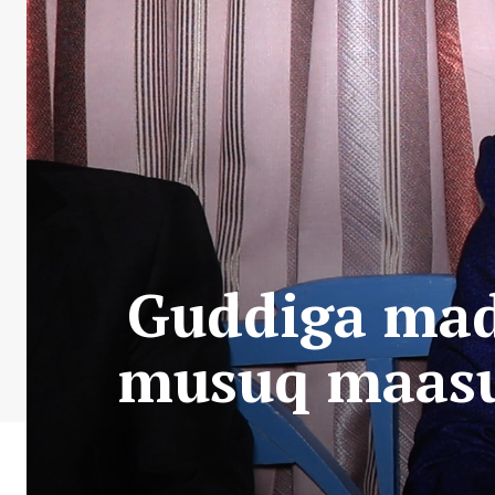
Guddiga mad
musuq maasu