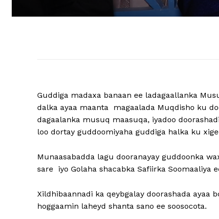
Guddiga madaxa banaan ee ladagaallanka Mus
dalka ayaa maanta magaalada Muqdisho ku do
dagaalanka musuq maasuqa, iyadoo doorashad
loo dortay guddoomiyaha guddiga halka ku xigee
Munaasabadda lagu dooranayay guddoonka waxaa
sare iyo Golaha shacabka Safiirka Soomaaliya e
Xildhibaannadi ka qeybgalay doorashada ayaa b
hoggaamin laheyd shanta sano ee soosocota.