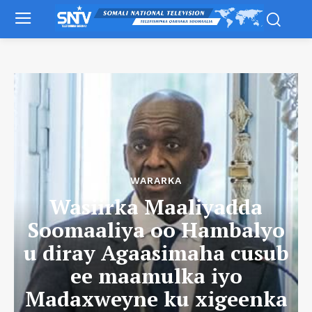
WARARKA
Wasiirka Maaliyadda
Soomaaliya oo Hambalyo
u diray Agaasimaha cusub
ee maamulka iyo
Madaxweyne ku xigeenka