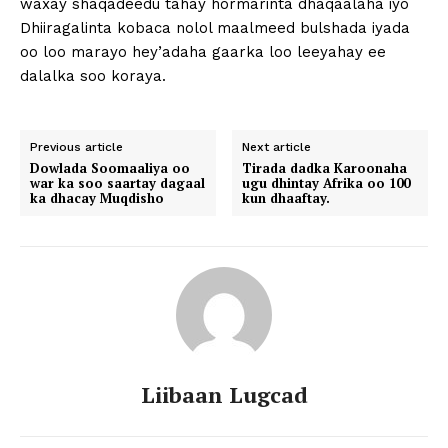
waxay shaqadeedu tahay hormarinta dhaqaalaha iyo
Dhiiragalinta kobaca nolol maalmeed bulshada iyada
oo loo marayo hey’adaha gaarka loo leeyahay ee
dalalka soo koraya.
Previous article
Next article
Dowlada Soomaaliya oo
Tirada dadka Karoonaha
war ka soo saartay dagaal
ugu dhintay Afrika oo 100
ka dhacay Muqdisho
kun dhaaftay.
Liibaan Lugcad