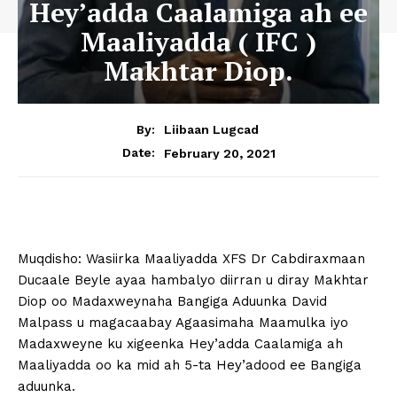
Hey’adda Caalamiga ah ee
Maaliyadda ( IFC )
Makhtar Diop.
By:
Liibaan Lugcad
February 20, 2021
Date:
Muqdisho: Wasiirka Maaliyadda XFS Dr Cabdiraxmaan
Ducaale Beyle ayaa hambalyo diirran u diray Makhtar
Diop oo Madaxweynaha Bangiga Aduunka David
Malpass u magacaabay Agaasimaha Maamulka iyo
Madaxweyne ku xigeenka Hey’adda Caalamiga ah
Maaliyadda oo ka mid ah 5-ta Hey’adood ee Bangiga
aduunka.