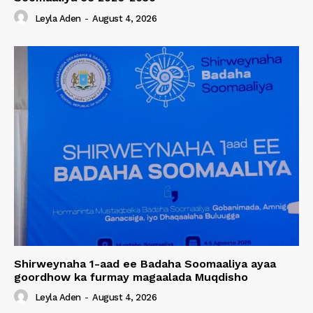
Leyla Aden
-
August 4, 2026
Shirweynaha 1-aad ee Badaha Soomaaliya ayaa
goordhow ka furmay magaalada Muqdisho
Leyla Aden
-
August 4, 2026