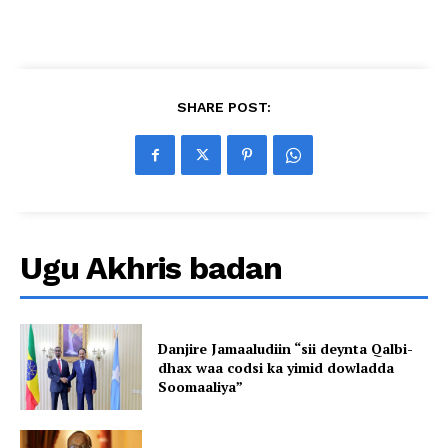
SHARE POST:
Ugu Akhris badan
Danjire Jamaaludiin “sii deynta Qalbi-
dhax waa codsi ka yimid dowladda
Soomaaliya”