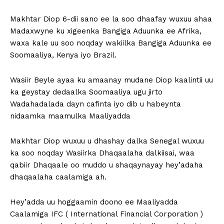
Makhtar Diop 6-dii sano ee la soo dhaafay wuxuu ahaa
Madaxwyne ku xigeenka Bangiga Aduunka ee Afrika,
waxa kale uu soo noqday wakiilka Bangiga Aduunka ee
Soomaaliya, Kenya iyo Brazil.
Wasiir Beyle ayaa ku amaanay mudane Diop kaalintii uu
ka geystay dedaalka Soomaaliya ugu jirto
Wadahadalada dayn cafinta iyo dib u habeynta
nidaamka maamulka Maaliyadda
Makhtar Diop wuxuu u dhashay dalka Senegal wuxuu
ka soo noqday Wasiirka Dhaqaalaha dalkiisai, waa
qabiir Dhaqaale oo muddo u shaqaynayay hey’adaha
dhaqaalaha caalamiga ah.
Hey’adda uu hoggaamin doono ee Maaliyadda
Caalamiga IFC ( International Financial Corporation )