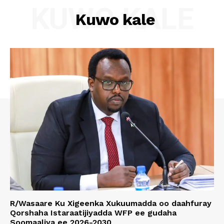
KUWO KALE
Kuwo kale
R/Wasaare Ku Xigeenka Xukuumadda oo daahfuray
Qorshaha Istaraatijiyadda WFP ee gudaha
Soomaaliya ee 2026-2030