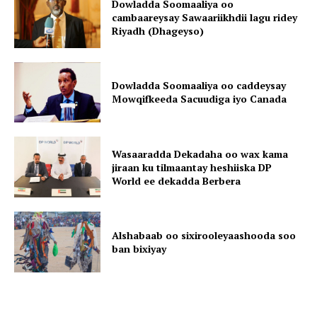
Dowladda Soomaaliya oo
cambaareysay Sawaariikhdii lagu ridey
Riyadh (Dhageyso)
Dowladda Soomaaliya oo caddeysay
Mowqifkeeda Sacuudiga iyo Canada
Wasaaradda Dekadaha oo wax kama
jiraan ku tilmaantay heshiiska DP
World ee dekadda Berbera
Alshabaab oo sixirooleyaashooda soo
ban bixiyay