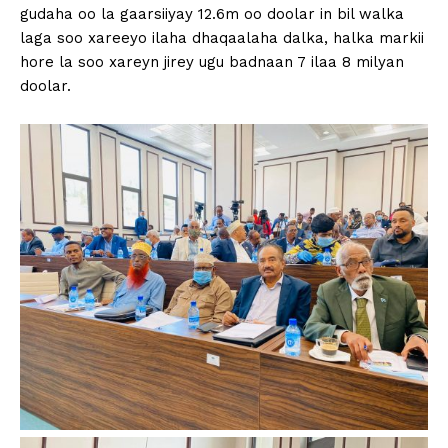
gudaha oo la gaarsiiyay 12.6m oo doolar in bil walka
laga soo xareeyo ilaha dhaqaalaha dalka, halka markii
hore la soo xareyn jirey ugu badnaan 7 ilaa 8 milyan
doolar.