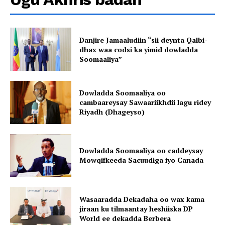
Danjire Jamaaludiin “sii deynta Qalbi-
dhax waa codsi ka yimid dowladda
Soomaaliya”
Dowladda Soomaaliya oo
cambaareysay Sawaariikhdii lagu ridey
Riyadh (Dhageyso)
Dowladda Soomaaliya oo caddeysay
Mowqifkeeda Sacuudiga iyo Canada
Wasaaradda Dekadaha oo wax kama
jiraan ku tilmaantay heshiiska DP
World ee dekadda Berbera