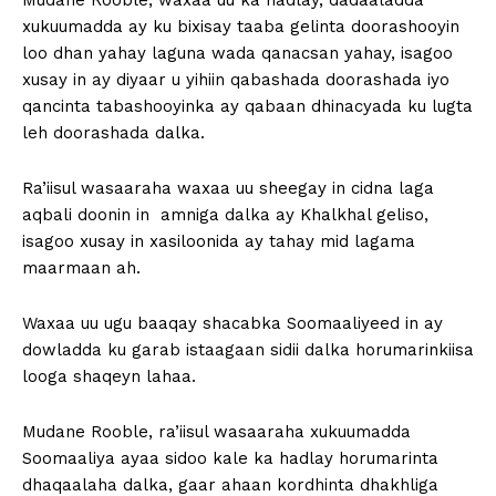
Mudane Rooble, waxaa uu ka hadlay, dadaaladda
xukuumadda ay ku bixisay taaba gelinta doorashooyin
loo dhan yahay laguna wada qanacsan yahay, isagoo
xusay in ay diyaar u yihiin qabashada doorashada iyo
qancinta tabashooyinka ay qabaan dhinacyada ku lugta
leh doorashada dalka.
Ra’iisul wasaaraha waxaa uu sheegay in cidna laga
aqbali doonin in amniga dalka ay Khalkhal geliso,
isagoo xusay in xasiloonida ay tahay mid lagama
maarmaan ah.
Waxaa uu ugu baaqay shacabka Soomaaliyeed in ay
dowladda ku garab istaagaan sidii dalka horumarinkiisa
looga shaqeyn lahaa.
Mudane Rooble, ra’iisul wasaaraha xukuumadda
Soomaaliya ayaa sidoo kale ka hadlay horumarinta
dhaqaalaha dalka, gaar ahaan kordhinta dhakhliga