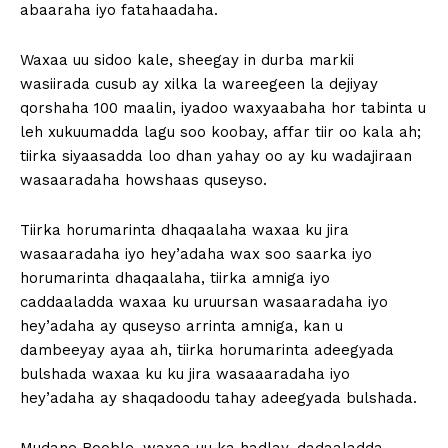
abaaraha iyo fatahaadaha.
Waxaa uu sidoo kale, sheegay in durba markii
wasiirada cusub ay xilka la wareegeen la dejiyay
qorshaha 100 maalin, iyadoo waxyaabaha hor tabinta u
leh xukuumadda lagu soo koobay, affar tiir oo kala ah;
tiirka siyaasadda loo dhan yahay oo ay ku wadajiraan
wasaaradaha howshaas quseyso.
Tiirka horumarinta dhaqaalaha waxaa ku jira
wasaaradaha iyo hey’adaha wax soo saarka iyo
horumarinta dhaqaalaha, tiirka amniga iyo
caddaaladda waxaa ku uruursan wasaaradaha iyo
hey’adaha ay quseyso arrinta amniga, kan u
dambeeyay ayaa ah, tiirka horumarinta adeegyada
bulshada waxaa ku ku jira wasaaaradaha iyo
hey’adaha ay shaqadoodu tahay adeegyada bulshada.