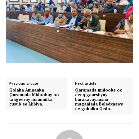
Previous article
Next article
Golaha Amaanka
Qaramada midoobe oo
Qaramada Midoobay oo
deeq gaarsiiyay
taageeray maamulka
barakacayaasha
cusub ee Liibiya.
magaalada Beledxaawo
ee gobalka Gedo.