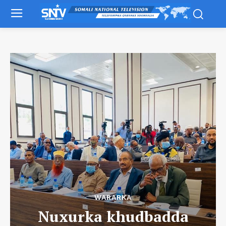
WARARKA
Nuxurka khudbadda