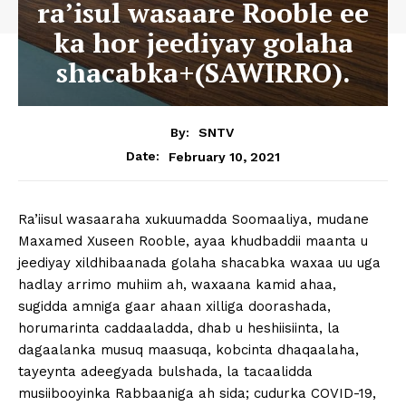
ra’isul wasaare Rooble ee
ka hor jeediyay golaha
shacabka+(SAWIRRO).
By:
SNTV
February 10, 2021
Date:
Ra’iisul wasaaraha xukuumadda Soomaaliya, mudane
Maxamed Xuseen Rooble, ayaa khudbaddii maanta u
jeediyay xildhibaanada golaha shacabka waxaa uu uga
hadlay arrimo muhiim ah, waxaana kamid ahaa,
sugidda amniga gaar ahaan xilliga doorashada,
horumarinta caddaaladda, dhab u heshiisiinta, la
dagaalanka musuq maasuqa, kobcinta dhaqaalaha,
tayeynta adeegyada bulshada, la tacaalidda
musiibooyinka Rabbaaniga ah sida; cudurka COVID-19,