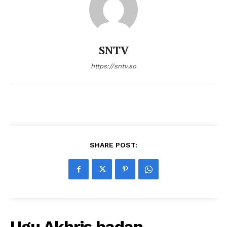
SNTV
https://sntv.so
SHARE POST:
Ugu Akhris badan