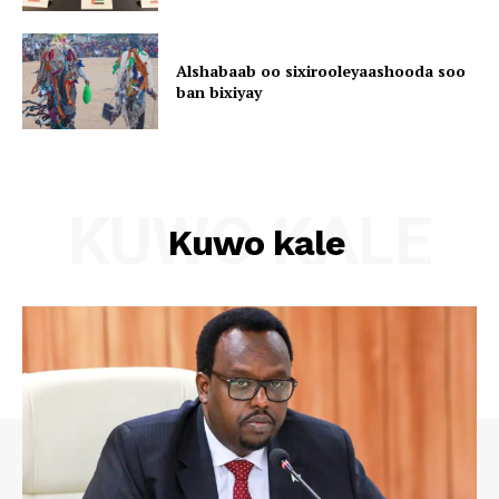
Alshabaab oo sixirooleyaashooda soo
ban bixiyay
KUWO KALE
Kuwo kale