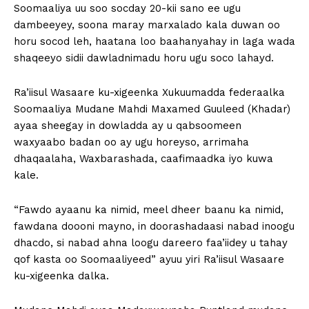
Soomaaliya uu soo socday 20-kii sano ee ugu
dambeeyey, soona maray marxalado kala duwan oo
horu socod leh, haatana loo baahanyahay in laga wada
shaqeeyo sidii dawladnimadu horu ugu soco lahayd.
Ra’iisul Wasaare ku-xigeenka Xukuumadda federaalka
Soomaaliya Mudane Mahdi Maxamed Guuleed (Khadar)
ayaa sheegay in dowladda ay u qabsoomeen
waxyaabo badan oo ay ugu horeyso, arrimaha
dhaqaalaha, Waxbarashada, caafimaadka iyo kuwa
kale.
“Fawdo ayaanu ka nimid, meel dheer baanu ka nimid,
fawdana doooni mayno, in doorashadaasi nabad inoogu
dhacdo, si nabad ahna loogu dareero faa’iidey u tahay
qof kasta oo Soomaaliyeed” ayuu yiri Ra’iisul Wasaare
ku-xigeenka dalka.