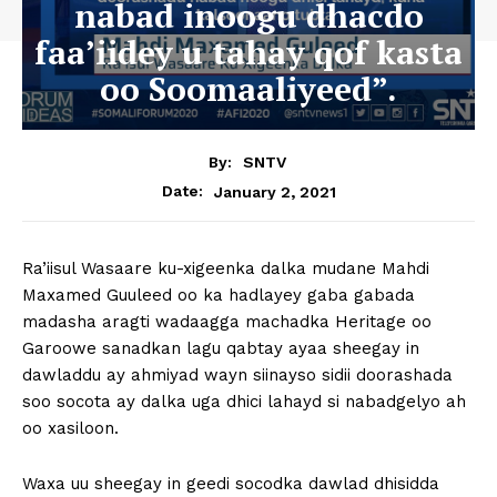
nabad inoogu dhacdo
faa’iidey u tahay qof kasta
oo Soomaaliyeed”.
By:
SNTV
January 2, 2021
Date:
Ra’iisul Wasaare ku-xigeenka dalka mudane Mahdi
Maxamed Guuleed oo ka hadlayey gaba gabada
madasha aragti wadaagga machadka Heritage oo
Garoowe sanadkan lagu qabtay ayaa sheegay in
dawladdu ay ahmiyad wayn siinayso sidii doorashada
soo socota ay dalka uga dhici lahayd si nabadgelyo ah
oo xasiloon.
Waxa uu sheegay in geedi socodka dawlad dhisidda