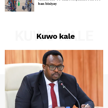
ban bixiyay
KUWO KALE
Kuwo kale