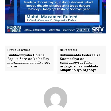
Previous article
Next article
Guddoomiyaha Golaha
Xukuumadda Federaalka
Aqalka Sare oo ka hadlay
Soomaaliya oo
marxaladaha uu dalka soo
cambaareysay falkii
maray.
argagixiso ee waddada
Muqdisho iyo Afgooye.