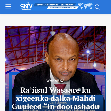
WARARKA
Ra’iisul Wasaare ku
xigeenka dalka Mahdi
Guuleed “In doorashadu