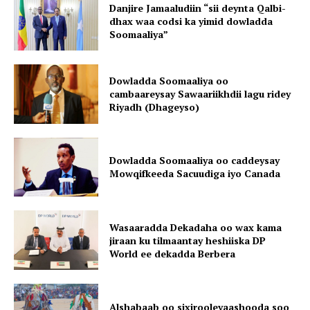
Danjire Jamaaludiin “sii deynta Qalbi-
dhax waa codsi ka yimid dowladda
Soomaaliya”
Dowladda Soomaaliya oo
cambaareysay Sawaariikhdii lagu ridey
Riyadh (Dhageyso)
Dowladda Soomaaliya oo caddeysay
Mowqifkeeda Sacuudiga iyo Canada
Wasaaradda Dekadaha oo wax kama
jiraan ku tilmaantay heshiiska DP
World ee dekadda Berbera
Alshabaab oo sixirooleyaashooda soo