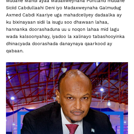
Mudane Mahdi ayaa Madaxweynaha Puntland mudane
Siciid Cabdullaahi Deni iyo Madaxweynaha Galmudug
Axmed Cabdi Kaariye uga mahadceliyey dadaalka ay
ku bixinayaan sidii la isugu soo dhawaan lahaa,
hannanka doorashaduna uu u noqon lahaa mid lagu
wada kalsoonyahay, iyadoo la xalinayo tabashooyinka
dhinacyada doorashada danaynaya qaarkood ay
qabaan.