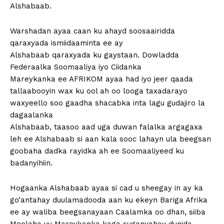
Alshabaab.
Warshadan ayaa caan ku ahayd soosaairidda
qaraxyada ismiidaaminta ee ay
Alshabaab qaraxyada ku gaystaan. Dowladda
Federaalka Soomaaliya iyo Ciidanka
Mareykanka ee AFRIKOM ayaa had iyo jeer qaada
tallaabooyin wax ku ool ah oo looga taxadarayo
waxyeello soo gaadha shacabka inta lagu gudajiro la
dagaalanka
Alshabaab, taasoo aad uga duwan falalka argagaxa
leh ee Alshabaab si aan kala sooc lahayn ula beegsan
goobaha dadka rayidka ah ee Soomaaliyeed ku
badanyihiin.
Hogaanka Alshabaab ayaa si cad u sheegay in ay ka
go’antahay duulamadooda aan ku ekeyn Bariga Afrika
ee ay waliba beegsanayaan Caalamka oo dhan, siiba