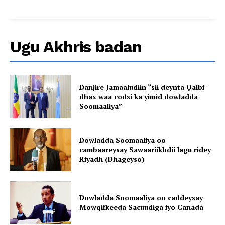
Ugu Akhris badan
Danjire Jamaaludiin “sii deynta Qalbi-
dhax waa codsi ka yimid dowladda
Soomaaliya”
Dowladda Soomaaliya oo
cambaareysay Sawaariikhdii lagu ridey
Riyadh (Dhageyso)
Dowladda Soomaaliya oo caddeysay
Mowqifkeeda Sacuudiga iyo Canada