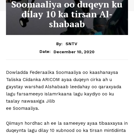
Soomaaliya oo duqeyn ku
dilay 10 ka tirsan Al-
shabaab
By:
SNTV
December 10, 2020
Date:
Dowladda Federaalka Soomaaliya oo kaashanaysa
Taliska Ciidanka ARICOM ayaa duqeyn cirka ah u
gaystay warshad Alshabaab leedahay oo qaraxyada
lagu farsameeyo islamrkaana lagu kaydiyo oo ku
taalay nawaaxiga Jilib
ee Soomaaliya.
Qiimayn hordhac ah ee la sameeyey ayaa tibaaxaysa in
duqeynta lagu dilay 10 xubnood oo ka tirsan mintidiinta