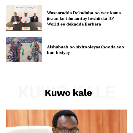
Wasaaradda Dekadaha oo wax kama
jiraan ku tilmaantay heshiiska DP
World ee dekadda Berbera
Alshabaab oo sixirooleyaashooda soo
ban bixiyay
KUWO KALE
Kuwo kale