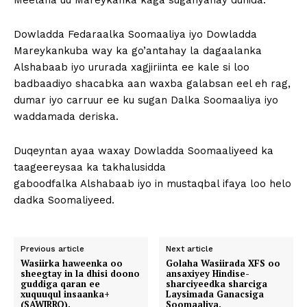
Meelaha uu Mareykanka kaga suganyahay dunida.
Dowladda Fedaraalka Soomaaliya iyo Dowladda
Mareykankuba way ka go’antahay la dagaalanka
Alshabaab iyo ururada xagjiriinta ee kale si loo
badbaadiyo shacabka aan waxba galabsan eel eh rag,
dumar iyo carruur ee ku sugan Dalka Soomaaliya iyo
waddamada deriska.
Duqeyntan ayaa waxay Dowladda Soomaaliyeed ka
taageereysaa ka takhalusidda
gaboodfalka Alshabaab iyo in mustaqbal ifaya loo helo
dadka Soomaliyeed.
Previous article
Next article
Wasiirka haweenka oo
Golaha Wasiirada XFS oo
sheegtay in la dhisi doono
ansaxiyey Hindise-
guddiga qaran ee
sharciyeedka sharciga
xuquuqul insaanka+
Laysimada Ganacsiga
(SAWIRRO).
Soomaaliya.