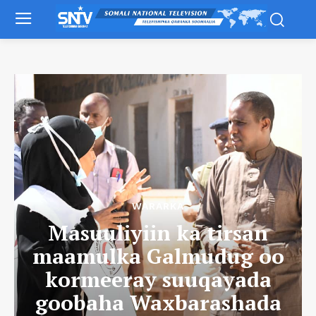
WARARKA
Masuuliyiin ka tirsan
maamulka Galmudug oo
kormeeray suuqayada
goobaha Waxbarashada