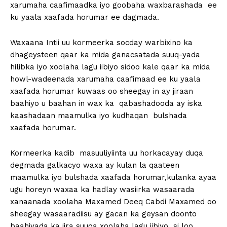
xarumaha caafimaadka iyo goobaha waxbarashada ee
ku yaala xaafada horumar ee dagmada.
Waxaana Intii uu kormeerka socday warbixino ka
dhageysteen qaar ka mida ganacsatada suuq-yada
hilibka iyo xoolaha lagu iibiyo sidoo kale qaar ka mida
howl-wadeenada xarumaha caafimaad ee ku yaala
xaafada horumar kuwaas oo sheegay in ay jiraan
baahiyo u baahan in wax ka qabashadooda ay iska
kaashadaan maamulka iyo kudhaqan bulshada
xaafada horumar.
Kormeerka kadib masuuliyiinta uu horkacayay duqa
degmada galkacyo waxa ay kulan la qaateen
maamulka iyo bulshada xaafada horumar,kulanka ayaa
ugu horeyn waxaa ka hadlay wasiirka wasaarada
xanaanada xoolaha Maxamed Deeq Cabdi Maxamed oo
sheegay wasaaradiisu ay gacan ka geysan doonto
baahiyada ka jira suuqa xoolaha lagu iibiyo si loo