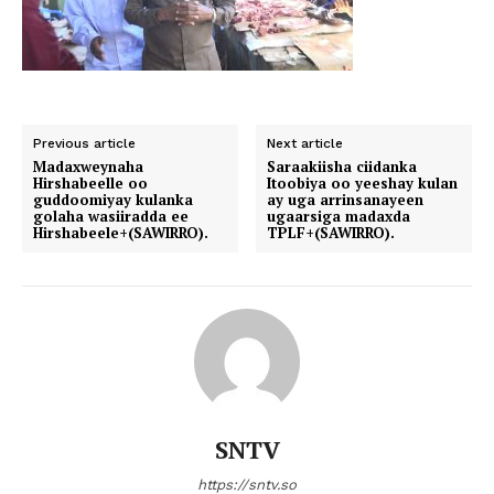
Previous article
Next article
Madaxweynaha
Saraakiisha ciidanka
Hirshabeelle oo
Itoobiya oo yeeshay kulan
guddoomiyay kulanka
ay uga arrinsanayeen
golaha wasiiradda ee
ugaarsiga madaxda
Hirshabeele+(SAWIRRO).
TPLF+(SAWIRRO).
SNTV
https://sntv.so