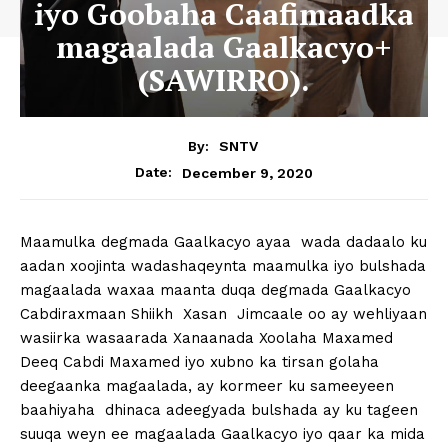
iyo Goobaha Caafimaadka
magaalada Gaalkacyo+
(SAWIRRO).
By:
SNTV
December 9, 2020
Date:
Maamulka degmada Gaalkacyo ayaa wada dadaalo ku
aadan xoojinta wadashaqeynta maamulka iyo bulshada
magaalada waxaa maanta duqa degmada Gaalkacyo
Cabdiraxmaan Shiikh Xasan Jimcaale oo ay wehliyaan
wasiirka wasaarada Xanaanada Xoolaha Maxamed
Deeq Cabdi Maxamed iyo xubno ka tirsan golaha
deegaanka magaalada, ay kormeer ku sameeyeen
baahiyaha dhinaca adeegyada bulshada ay ku tageen
suuqa weyn ee magaalada Gaalkacyo iyo qaar ka mida