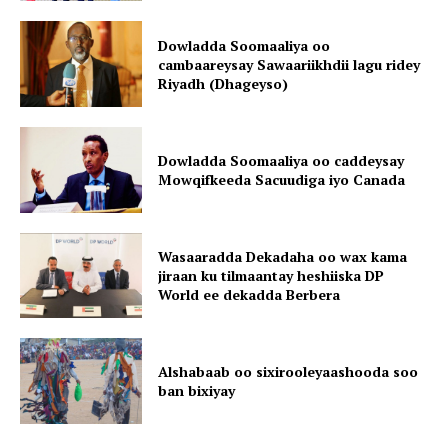
Dowladda Soomaaliya oo
cambaareysay Sawaariikhdii lagu ridey
Riyadh (Dhageyso)
Dowladda Soomaaliya oo caddeysay
Mowqifkeeda Sacuudiga iyo Canada
Wasaaradda Dekadaha oo wax kama
jiraan ku tilmaantay heshiiska DP
World ee dekadda Berbera
Alshabaab oo sixirooleyaashooda soo
ban bixiyay