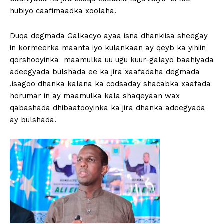
hubiyo caafimaadka xoolaha.
Duqa degmada Galkacyo ayaa isna dhankiisa sheegay
in kormeerka maanta iyo kulankaan ay qeyb ka yihiin
qorshooyinka maamulka uu ugu kuur-galayo baahiyada
adeegyada bulshada ee ka jira xaafadaha degmada
,isagoo dhanka kalana ka codsaday shacabka xaafada
horumar in ay maamulka kala shaqeyaan wax
qabashada dhibaatooyinka ka jira dhanka adeegyada
ay bulshada.