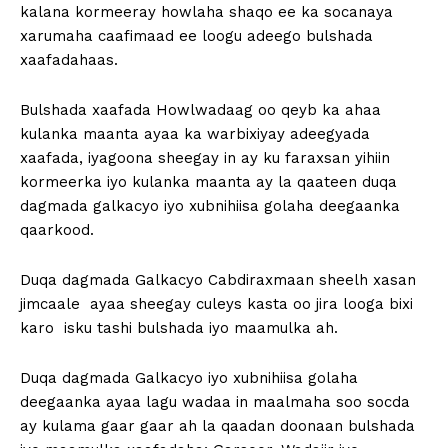
kalana kormeeray howlaha shaqo ee ka socanaya
xarumaha caafimaad ee loogu adeego bulshada
xaafadahaas.
Bulshada xaafada Howlwadaag oo qeyb ka ahaa
kulanka maanta ayaa ka warbixiyay adeegyada
xaafada, iyagoona sheegay in ay ku faraxsan yihiin
kormeerka iyo kulanka maanta ay la qaateen duqa
dagmada galkacyo iyo xubnihiisa golaha deegaanka
qaarkood.
Duqa dagmada Galkacyo Cabdiraxmaan sheelh xasan
jimcaale ayaa sheegay culeys kasta oo jira looga bixi
karo isku tashi bulshada iyo maamulka ah.
Duqa dagmada Galkacyo iyo xubnihiisa golaha
deegaanka ayaa lagu wadaa in maalmaha soo socda
ay kulama gaar gaar ah la qaadan doonaan bulshada