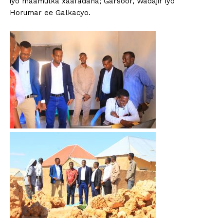
iyo maamulka xaafadaha; Garsoor, Wadajir iyo
Horumar ee Galkacyo.