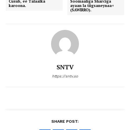
Cusub, ee Talaalka
Soomaaliga Sharciga
karoona.
ayaan la tiigsaneynaa+
(SAWIRRO).
SNTV
https://sntv.so
SHARE POST: