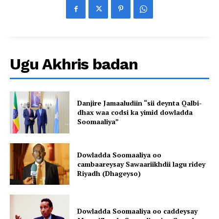
Ugu Akhris badan
Danjire Jamaaludiin “sii deynta Qalbi-
dhax waa codsi ka yimid dowladda
Soomaaliya”
Dowladda Soomaaliya oo
cambaareysay Sawaariikhdii lagu ridey
Riyadh (Dhageyso)
Dowladda Soomaaliya oo caddeysay