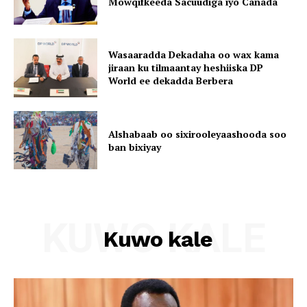
Mowqifkeeda Sacuudiga iyo Canada
Wasaaradda Dekadaha oo wax kama
jiraan ku tilmaantay heshiiska DP
World ee dekadda Berbera
Alshabaab oo sixirooleyaashooda soo
ban bixiyay
KUWO KALE
Kuwo kale