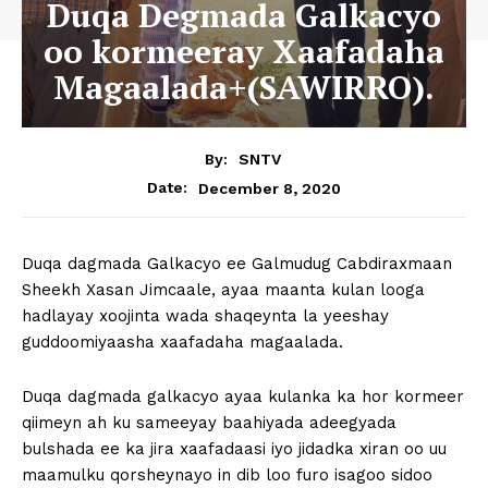
Duqa Degmada Galkacyo
oo kormeeray Xaafadaha
Magaalada+(SAWIRRO).
By:
SNTV
December 8, 2020
Date:
Duqa dagmada Galkacyo ee Galmudug Cabdiraxmaan
Sheekh Xasan Jimcaale, ayaa maanta kulan looga
hadlayay xoojinta wada shaqeynta la yeeshay
guddoomiyaasha xaafadaha magaalada.
Duqa dagmada galkacyo ayaa kulanka ka hor kormeer
qiimeyn ah ku sameeyay baahiyada adeegyada
bulshada ee ka jira xaafadaasi iyo jidadka xiran oo uu
maamulku qorsheynayo in dib loo furo isagoo sidoo