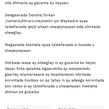
inta dhimana ay gacanta ku hayaan.
Deegaanada Dansha,Turkan
,Humera,Shiraro,meytsebri iyo Maykadra ayaa
taleefanada qeyb ahaan shaqeynayaan sida shirkada
sheegtay.
Magaalada Alamata ayaa taleefanada si buuxda u
shaqeynayaan.
Shirkadu waxa ay sheegtay in ay gacanta ku heyso
dayac tirka qalabka isgaarsiinta ay waxyeeladu
gaartay islamarkaana ay kaashaneyso shirkada
korontada itoobiya oo ay tahay in ay adeega korontada
soo celiso si ay taleefanada u shaqeeyaan meelaha
dhiman ee gobalka