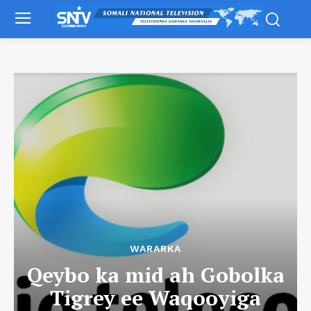
WARARKA
Qeybo ka mid ah Gobolka
Tigrey ee Waqooyiga