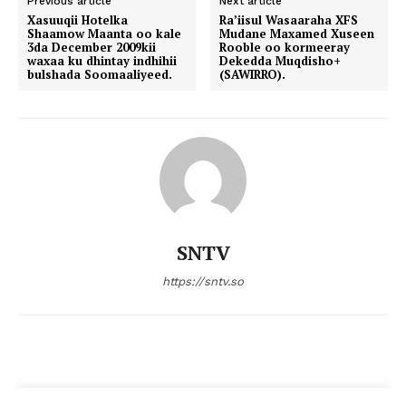
Previous article
Next article
Xasuuqii Hotelka
Ra’iisul Wasaaraha XFS
Shaamow Maanta oo kale
Mudane Maxamed Xuseen
3da December 2009kii
Rooble oo kormeeray
waxaa ku dhintay indhihii
Dekedda Muqdisho+
bulshada Soomaaliyeed.
(SAWIRRO).
SNTV
https://sntv.so