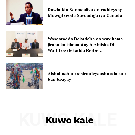
Dowladda Soomaaliya oo caddeysay
Mowqifkeeda Sacuudiga iyo Canada
Wasaaradda Dekadaha oo wax kama
jiraan ku tilmaantay heshiiska DP
World ee dekadda Berbera
Alshabaab oo sixirooleyaashooda soo
ban bixiyay
KUWO KALE
Kuwo kale