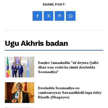
SHARE POST:
Ugu Akhris badan
Danjire Jamaaludiin “sii deynta Qalbi-
dhax waa codsi ka yimid dowladda
Soomaaliya”
Dowladda Soomaaliya oo
cambaareysay Sawaariikhdii lagu ridey
Riyadh (Dhageyso)