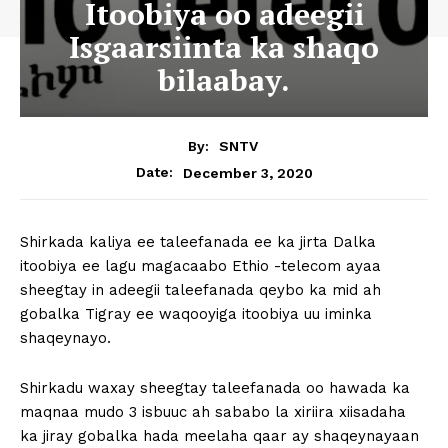
Itoobiya oo adeegii
Isgaarsiinta ka shaqo
bilaabay.
By:
SNTV
December 3, 2020
Date:
Shirkada kaliya ee taleefanada ee ka jirta Dalka
itoobiya ee lagu magacaabo Ethio -telecom ayaa
sheegtay in adeegii taleefanada qeybo ka mid ah
gobalka Tigray ee waqooyiga itoobiya uu iminka
shaqeynayo.
Shirkadu waxay sheegtay taleefanada oo hawada ka
maqnaa mudo 3 isbuuc ah sababo la xiriira xiisadaha
ka jiray gobalka hada meelaha qaar ay shaqeynayaan