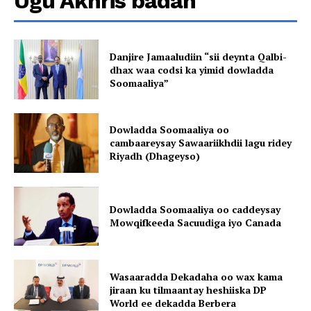
Ugu Akhris badan
Danjire Jamaaludiin “sii deynta Qalbi-
dhax waa codsi ka yimid dowladda
Soomaaliya”
Dowladda Soomaaliya oo
cambaareysay Sawaariikhdii lagu ridey
Riyadh (Dhageyso)
Dowladda Soomaaliya oo caddeysay
Mowqifkeeda Sacuudiga iyo Canada
Wasaaradda Dekadaha oo wax kama
jiraan ku tilmaantay heshiiska DP
World ee dekadda Berbera