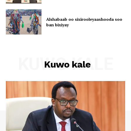
Alshabaab oo sixirooleyaashooda soo
ban bixiyay
KUWO KALE
Kuwo kale