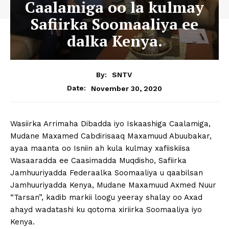
Caalamiga oo la kulmay
Safiirka Soomaaliya ee
dalka Kenya.
By:
SNTV
November 30, 2020
Date:
Wasiirka Arrimaha Dibadda iyo Iskaashiga Caalamiga,
Mudane Maxamed Cabdirisaaq Maxamuud Abuubakar,
ayaa maanta oo Isniin ah kula kulmay xafiiskiisa
Wasaaradda ee Caasimadda Muqdisho, Safiirka
Jamhuuriyadda Federaalka Soomaaliya u qaabilsan
Jamhuuriyadda Kenya, Mudane Maxamuud Axmed Nuur
“Tarsan”, kadib markii loogu yeeray shalay oo Axad
ahayd wadatashi ku qotoma xiriirka Soomaaliya iyo
Kenya.