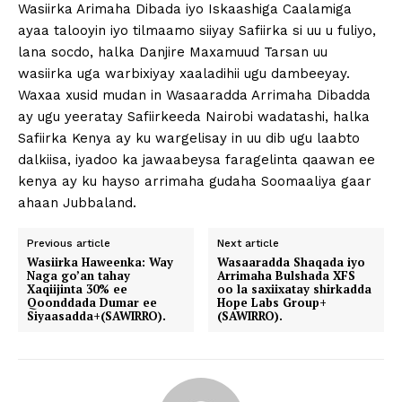
Wasiirka Arimaha Dibada iyo Iskaashiga Caalamiga
ayaa talooyin iyo tilmaamo siiyay Safiirka si uu u fuliyo,
lana socdo, halka Danjire Maxamuud Tarsan uu
wasiirka uga warbixiyay xaaladihii ugu dambeeyay.
Waxaa xusid mudan in Wasaaradda Arrimaha Dibadda
ay ugu yeeratay Safiirkeeda Nairobi wadatashi, halka
Safiirka Kenya ay ku wargelisay in uu dib ugu laabto
dalkiisa, iyadoo ka jawaabeysa faragelinta qaawan ee
kenya ay ku hayso arrimaha gudaha Soomaaliya gaar
ahaan Jubbaland.
Previous article
Next article
Wasiirka Haweenka: Way
Wasaaradda Shaqada iyo
Naga go’an tahay
Arrimaha Bulshada XFS
Xaqiijinta 30% ee
oo la saxiixatay shirkadda
Qoonddada Dumar ee
Hope Labs Group+
Siyaasadda+(SAWIRRO).
(SAWIRRO).