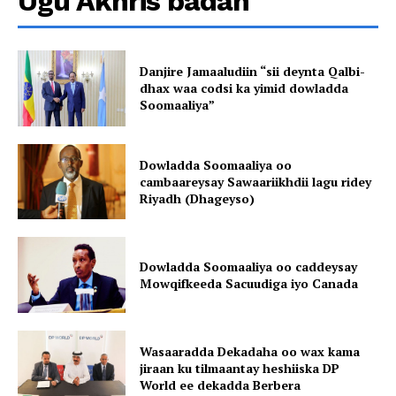
Ugu Akhris badan
Danjire Jamaaludiin “sii deynta Qalbi-
dhax waa codsi ka yimid dowladda
Soomaaliya”
Dowladda Soomaaliya oo
cambaareysay Sawaariikhdii lagu ridey
Riyadh (Dhageyso)
Dowladda Soomaaliya oo caddeysay
Mowqifkeeda Sacuudiga iyo Canada
Wasaaradda Dekadaha oo wax kama
jiraan ku tilmaantay heshiiska DP
World ee dekadda Berbera