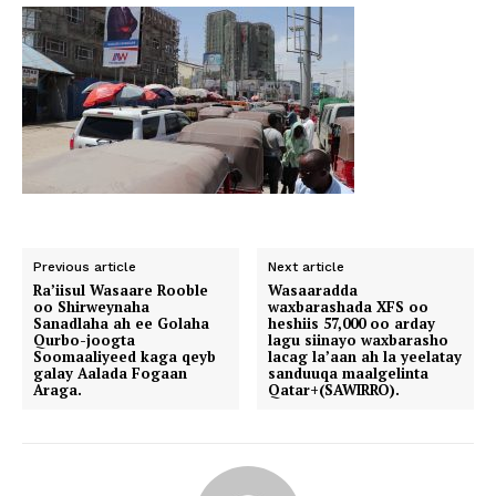
Previous article
Next article
Ra’iisul Wasaare Rooble
Wasaaradda
oo Shirweynaha
waxbarashada XFS oo
Sanadlaha ah ee Golaha
heshiis 57,000 oo arday
Qurbo-joogta
lagu siinayo waxbarasho
Soomaaliyeed kaga qeyb
lacag la’aan ah la yeelatay
galay Aalada Fogaan
sanduuqa maalgelinta
Araga.
Qatar+(SAWIRRO).