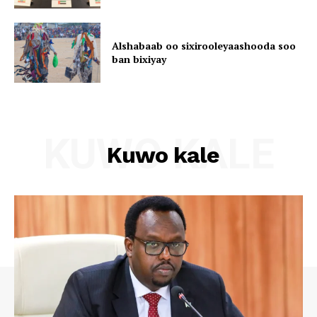
Alshabaab oo sixirooleyaashooda soo
ban bixiyay
KUWO KALE
Kuwo kale