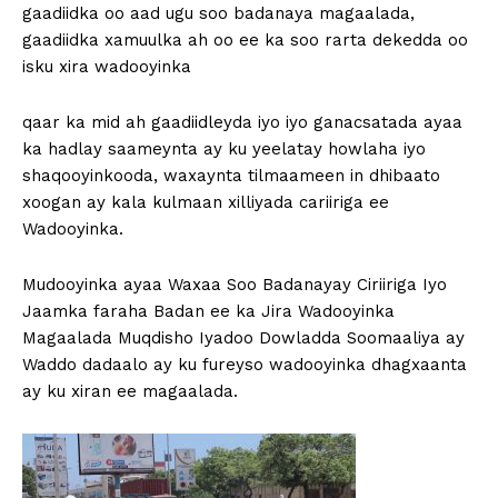
gaadiidka oo aad ugu soo badanaya magaalada,
gaadiidka xamuulka ah oo ee ka soo rarta dekedda oo
isku xira wadooyinka
qaar ka mid ah gaadiidleyda iyo iyo ganacsatada ayaa
ka hadlay saameynta ay ku yeelatay howlaha iyo
shaqooyinkooda, waxaynta tilmaameen in dhibaato
xoogan ay kala kulmaan xilliyada cariiriga ee
Wadooyinka.
Mudooyinka ayaa Waxaa Soo Badanayay Ciriiriga Iyo
Jaamka faraha Badan ee ka Jira Wadooyinka
Magaalada Muqdisho Iyadoo Dowladda Soomaaliya ay
Waddo dadaalo ay ku fureyso wadooyinka dhagxaanta
ay ku xiran ee magaalada.