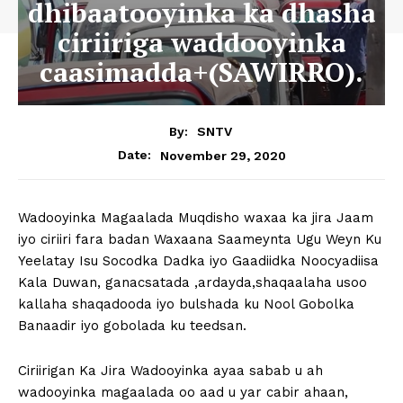
dhibaatooyinka ka dhasha
ciriiriga waddooyinka
caasimadda+(SAWIRRO).
By:
SNTV
November 29, 2020
Date:
Wadooyinka Magaalada Muqdisho waxaa ka jira Jaam
iyo ciriiri fara badan Waxaana Saameynta Ugu Weyn Ku
Yeelatay Isu Socodka Dadka iyo Gaadiidka Noocyadiisa
Kala Duwan, ganacsatada ,ardayda,shaqaalaha usoo
kallaha shaqadooda iyo bulshada ku Nool Gobolka
Banaadir iyo gobolada ku teedsan.
Ciriirigan Ka Jira Wadooyinka ayaa sabab u ah
wadooyinka magaalada oo aad u yar cabir ahaan,