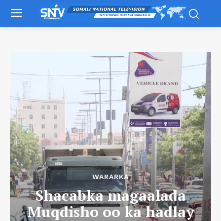
WARARKA
Shacabka magaalada
Muqdisho oo ka hadlay