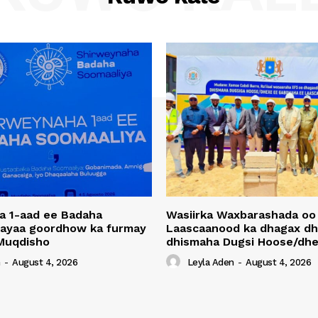
a 1-aad ee Badaha
Wasiirka Waxbarashada oo
 ayaa goordhow ka furmay
Laascaanood ka dhagax dh
Muqdisho
dhismaha Dugsi Hoose/dhe
n
-
August 4, 2026
Leyla Aden
-
August 4, 2026