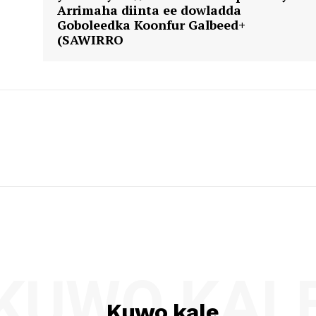
Arrimaha diinta ee dowladda
Goboleedka Koonfur Galbeed+
(SAWIRRO
KUWO KAL
Kuwo kale