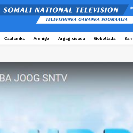
Caalamka
Amniga
Argagixisada
Gobollada
Bar