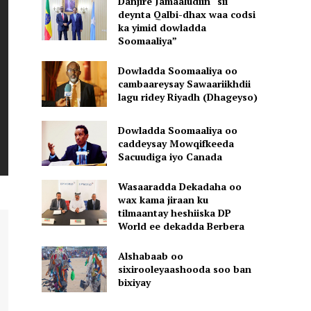
Danjire Jamaaludiin “sii
deynta Qalbi-dhax waa codsi
ka yimid dowladda
Soomaaliya”
Dowladda Soomaaliya oo
cambaareysay Sawaariikhdii
lagu ridey Riyadh (Dhageyso)
Dowladda Soomaaliya oo
caddeysay Mowqifkeeda
Sacuudiga iyo Canada
Wasaaradda Dekadaha oo
wax kama jiraan ku
tilmaantay heshiiska DP
World ee dekadda Berbera
Alshabaab oo
sixirooleyaashooda soo ban
bixiyay