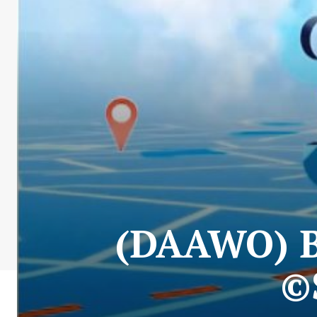
(DAAWO) 
©