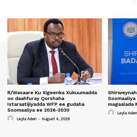
R/Wasaare Ku Xigeenka Xukuumadda
Shirweynah
oo daahfuray Qorshaha
Soomaaliya
Istaraatijiyadda WFP ee gudaha
magaalada 
Soomaaliya ee 2026-2030
Leyla Ade
Leyla Aden
-
August 4, 2026