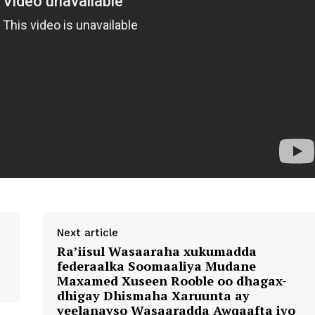
Next article
Ra’iisul Wasaaraha xukumadda
federaalka Soomaaliya Mudane
Maxamed Xuseen Rooble oo dhagax-
dhigay Dhismaha Xaruunta ay
yeelanayso Wasaaradda Awqaafta iyo