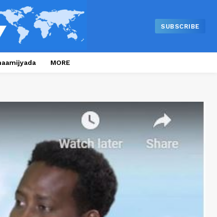
SUBSCRIBE
naamijyada
MORE