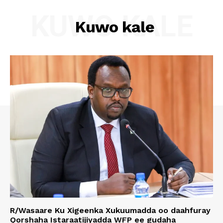
KUWO KALE
Kuwo kale
R/Wasaare Ku Xigeenka Xukuumadda oo daahfuray
Qorshaha Istaraatijiyadda WFP ee gudaha