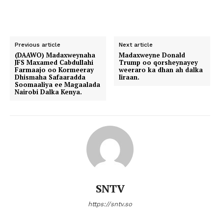
Previous article
Next article
(DAAWO) Madaxweynaha
Madaxweyne Donald
JFS Maxamed Cabdullahi
Trump oo qorsheynayey
Farmaajo oo Kormeeray
weeraro ka dhan ah dalka
Dhismaha Safaaradda
Iiraan.
Soomaaliya ee Magaalada
Nairobi Dalka Kenya.
SNTV
https://sntv.so