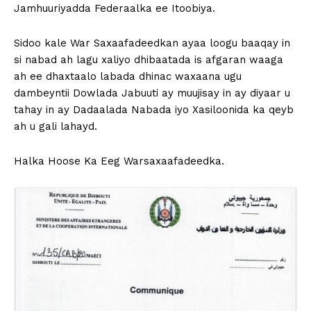
Jamhuuriyadda Federaalka ee Itoobiya.
Sidoo kale War Saxaafadeedkan ayaa loogu baaqay in
si nabad ah lagu xaliyo dhibaatada is afgaran waaga
ah ee dhaxtaalo labada dhinac waxaana ugu
dambeyntii Dowlada Jabuuti ay muujisay in ay diyaar u
tahay in ay Dadaalada Nabada iyo Xasiloonida ka qeyb
ah u gali lahayd.
Halka Hoose Ka Eeg Warsaxaafadeedka.