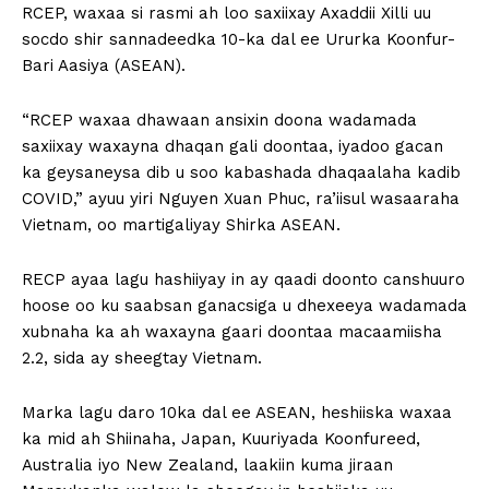
RCEP, waxaa si rasmi ah loo saxiixay Axaddii Xilli uu
socdo shir sannadeedka 10-ka dal ee Ururka Koonfur-
Bari Aasiya (ASEAN).
“RCEP waxaa dhawaan ansixin doona wadamada
saxiixay waxayna dhaqan gali doontaa, iyadoo gacan
ka geysaneysa dib u soo kabashada dhaqaalaha kadib
COVID,” ayuu yiri Nguyen Xuan Phuc, ra’iisul wasaaraha
Vietnam, oo martigaliyay Shirka ASEAN.
RECP ayaa lagu hashiiyay in ay qaadi doonto canshuuro
hoose oo ku saabsan ganacsiga u dhexeeya wadamada
xubnaha ka ah waxayna gaari doontaa macaamiisha
2.2, sida ay sheegtay Vietnam.
Marka lagu daro 10ka dal ee ASEAN, heshiiska waxaa
ka mid ah Shiinaha, Japan, Kuuriyada Koonfureed,
Australia iyo New Zealand, laakiin kuma jiraan