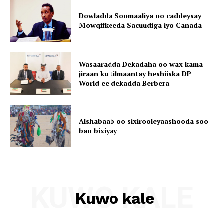
Dowladda Soomaaliya oo caddeysay
Mowqifkeeda Sacuudiga iyo Canada
Wasaaradda Dekadaha oo wax kama
jiraan ku tilmaantay heshiiska DP
World ee dekadda Berbera
Alshabaab oo sixirooleyaashooda soo
ban bixiyay
KUWO KALE
Kuwo kale