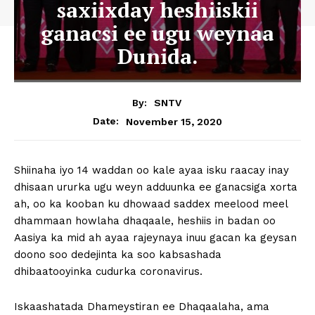
saxiixday heshiiskii
ganacsi ee ugu weynaa
Dunida.
By:
SNTV
November 15, 2020
Date:
Shiinaha iyo 14 waddan oo kale ayaa isku raacay inay
dhisaan ururka ugu weyn adduunka ee ganacsiga xorta
ah, oo ka kooban ku dhowaad saddex meelood meel
dhammaan howlaha dhaqaale, heshiis in badan oo
Aasiya ka mid ah ayaa rajeynaya inuu gacan ka geysan
doono soo dedejinta ka soo kabsashada
dhibaatooyinka cudurka coronavirus.
Iskaashatada Dhameystiran ee Dhaqaalaha, ama