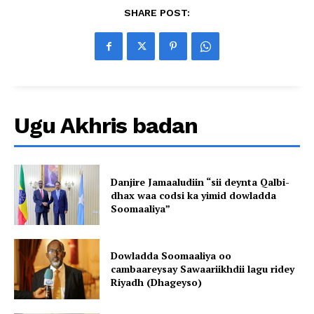
SHARE POST:
Ugu Akhris badan
Danjire Jamaaludiin “sii deynta Qalbi-
dhax waa codsi ka yimid dowladda
Soomaaliya”
Dowladda Soomaaliya oo
cambaareysay Sawaariikhdii lagu ridey
Riyadh (Dhageyso)