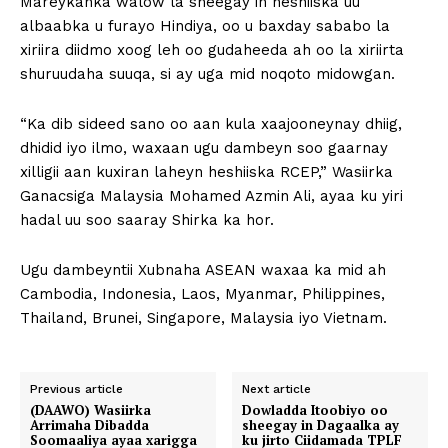
Mareykanka walow la sheegay in heshiiska uu
albaabka u furayo Hindiya, oo u baxday sababo la
xiriira diidmo xoog leh oo gudaheeda ah oo la xiriirta
shuruudaha suuqa, si ay uga mid noqoto midowgan.
“Ka dib sideed sano oo aan kula xaajooneynay dhiig,
dhidid iyo ilmo, waxaan ugu dambeyn soo gaarnay
xilligii aan kuxiran laheyn heshiiska RCEP,” Wasiirka
Ganacsiga Malaysia Mohamed Azmin Ali, ayaa ku yiri
hadal uu soo saaray Shirka ka hor.
Ugu dambeyntii Xubnaha ASEAN waxaa ka mid ah
Cambodia, Indonesia, Laos, Myanmar, Philippines,
Thailand, Brunei, Singapore, Malaysia iyo Vietnam.
Previous article
Next article
(DAAWO) Wasiirka
Dowladda Itoobiyo oo
Arrimaha Dibadda
sheegay in Dagaalka ay
Soomaaliya ayaa xarigga
ku jirto Ciidamada TPLF