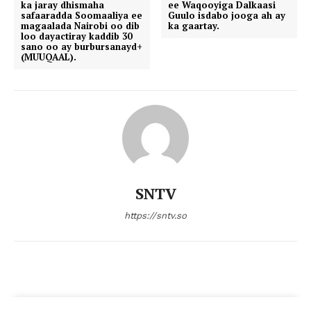
ka jaray dhismaha
ee Waqooyiga Dalkaasi
safaaradda Soomaaliya ee
Guulo isdabo jooga ah ay
magaalada Nairobi oo dib
ka gaartay.
loo dayactiray kaddib 30
sano oo ay burbursanayd+
(MUUQAAL).
SNTV
https://sntv.so