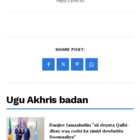
https://sntv.so
SHARE POST:
Ugu Akhris badan
Danjire Jamaaludiin “sii deynta Qalbi-
dhax waa codsi ka yimid dowladda
Soomaaliya”