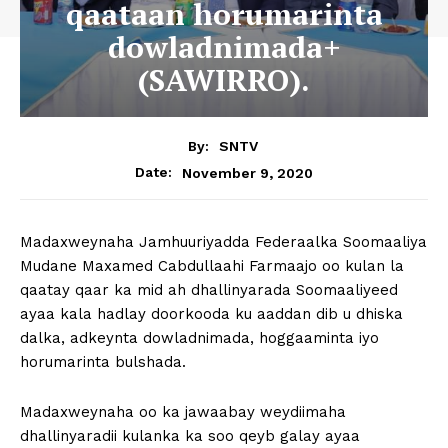
qaataan horumarinta
dowladnimada+
(SAWIRRO).
By:
SNTV
November 9, 2020
Date:
Madaxweynaha Jamhuuriyadda Federaalka Soomaaliya
Mudane Maxamed Cabdullaahi Farmaajo oo kulan la
qaatay qaar ka mid ah dhallinyarada Soomaaliyeed
ayaa kala hadlay doorkooda ku aaddan dib u dhiska
dalka, adkeynta dowladnimada, hoggaaminta iyo
horumarinta bulshada.
Madaxweynaha oo ka jawaabay weydiimaha
dhallinyaradii kulanka ka soo qeyb galay ayaa