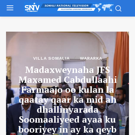
VILLA SOMALIA
WARARKA
Madaxweynaha JFS
Maxamed Cabdullaahi
Farmaajo oo kulan la
qaatay qaar ka mid ah
dhallinyarada
Soomaaliyeed ayaa ku
booriyey in ay ka qeyb