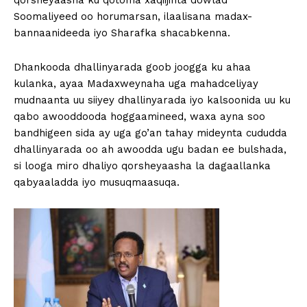
qorsheyaasha ku qotoma xaqiijinta dowlad
Soomaliyeed oo horumarsan, ilaalisana madax-
bannaanideeda iyo Sharafka shacabkenna.
Dhankooda dhallinyarada goob joogga ku ahaa
kulanka, ayaa Madaxweynaha uga mahadceliyay
mudnaanta uu siiyey dhallinyarada iyo kalsoonida uu ku
qabo awooddooda hoggaamineed, waxa ayna soo
bandhigeen sida ay uga go’an tahay mideynta cududda
dhallinyarada oo ah awoodda ugu badan ee bulshada,
si looga miro dhaliyo qorsheyaasha la dagaallanka
qabyaaladda iyo musuqmaasuqa.