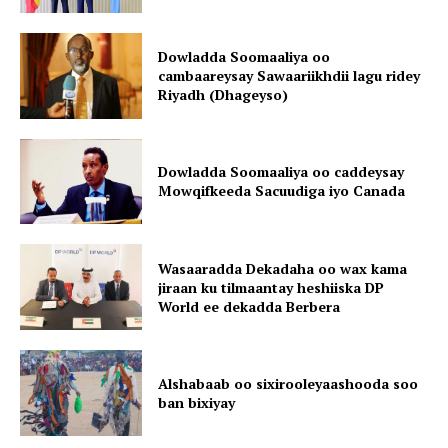
Dowladda Soomaaliya oo
cambaareysay Sawaariikhdii lagu ridey
Riyadh (Dhageyso)
Dowladda Soomaaliya oo caddeysay
Mowqifkeeda Sacuudiga iyo Canada
Wasaaradda Dekadaha oo wax kama
jiraan ku tilmaantay heshiiska DP
World ee dekadda Berbera
Alshabaab oo sixirooleyaashooda soo
ban bixiyay