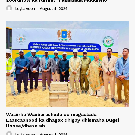
Leyla Aden
-
August 4, 2026
Wasiirka Waxbarashada oo magaalada
Laascaanood ka dhagax dhigay dhismaha Dugsi
Hoose/dhexe ah
Leyla Aden
-
August 4, 2026