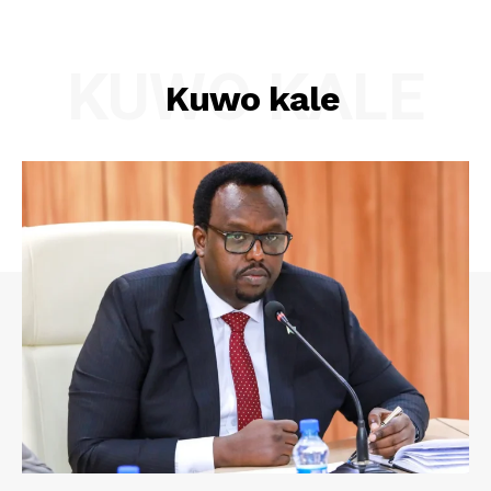
KUWO KALE
Kuwo kale