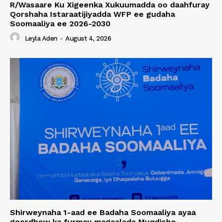
R/Wasaare Ku Xigeenka Xukuumadda oo daahfuray
Qorshaha Istaraatijiyadda WFP ee gudaha
Soomaaliya ee 2026-2030
Leyla Aden
-
August 4, 2026
Shirweynaha 1-aad ee Badaha Soomaaliya ayaa
goordhow ka furmay magaalada Muqdisho