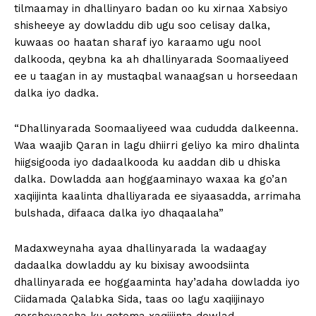
tilmaamay in dhallinyaro badan oo ku xirnaa Xabsiyo
shisheeye ay dowladdu dib ugu soo celisay dalka,
kuwaas oo haatan sharaf iyo karaamo ugu nool
dalkooda, qeybna ka ah dhallinyarada Soomaaliyeed
ee u taagan in ay mustaqbal wanaagsan u horseedaan
dalka iyo dadka.
“Dhallinyarada Soomaaliyeed waa cududda dalkeenna.
Waa waajib Qaran in lagu dhiirri geliyo ka miro dhalinta
hiigsigooda iyo dadaalkooda ku aaddan dib u dhiska
dalka. Dowladda aan hoggaaminayo waxaa ka go’an
xaqiijinta kaalinta dhalliyarada ee siyaasadda, arrimaha
bulshada, difaaca dalka iyo dhaqaalaha”
Madaxweynaha ayaa dhallinyarada la wadaagay
dadaalka dowladdu ay ku bixisay awoodsiinta
dhallinyarada ee hoggaaminta hay’adaha dowladda iyo
Ciidamada Qalabka Sida, taas oo lagu xaqiijinayo