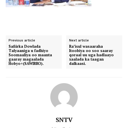
Previous article
Next article
Safiirka Dowlada
Ra’isul wasaaraha
Talyaaniga u fadhiyo
Itoobiya oo soo saaray
Soomaaliya oo maanta
qoraal uu uga hadlaayo
gaaray magaalada
xaalada ka taagan
Hobyo+(SAWIRRO).
dalkaasi.
SNTV