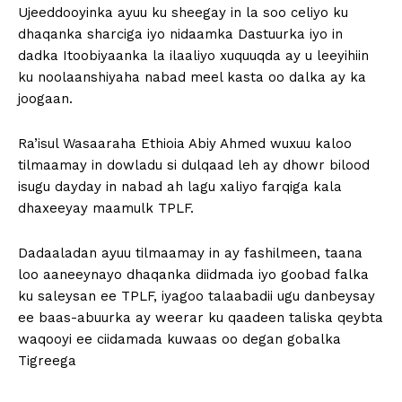
Ujeeddooyinka ayuu ku sheegay in la soo celiyo ku
dhaqanka sharciga iyo nidaamka Dastuurka iyo in
dadka Itoobiyaanka la ilaaliyo xuquuqda ay u leeyihiin
ku noolaanshiyaha nabad meel kasta oo dalka ay ka
joogaan.
Ra’isul Wasaaraha Ethioia Abiy Ahmed wuxuu kaloo
tilmaamay in dowladu si dulqaad leh ay dhowr bilood
isugu dayday in nabad ah lagu xaliyo farqiga kala
dhaxeeyay maamulk TPLF.
Dadaaladan ayuu tilmaamay in ay fashilmeen, taana
loo aaneeynayo dhaqanka diidmada iyo goobad falka
ku saleysan ee TPLF, iyagoo talaabadii ugu danbeysay
ee baas-abuurka ay weerar ku qaadeen taliska qeybta
waqooyi ee ciidamada kuwaas oo degan gobalka
Tigreega