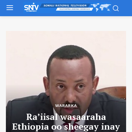
WARARKA
Ra’iisal wasaaraha
Ethiopia oo sheegay inay