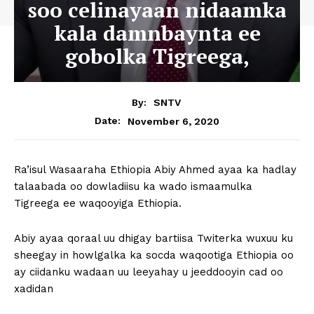
soo celinayaan nidaamka
kala damnbaynta ee
gobolka Tigreega,
By:
SNTV
November 6, 2020
Date:
Ra’isul Wasaaraha Ethiopia Abiy Ahmed ayaa ka hadlay
talaabada oo dowladiisu ka wado ismaamulka
Tigreega ee waqooyiga Ethiopia.
Abiy ayaa qoraal uu dhigay bartiisa Twiterka wuxuu ku
sheegay in howlgalka ka socda waqootiga Ethiopia oo
ay ciidanku wadaan uu leeyahay u jeeddooyin cad oo
xadidan