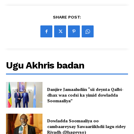
SHARE POST:
Ugu Akhris badan
Danjire Jamaaludiin “sii deynta Qalbi-
dhax waa codsi ka yimid dowladda
Soomaaliya”
Dowladda Soomaaliya oo
cambaareysay Sawaariikhdii lagu ridey
Riyadh (Dhageyso)