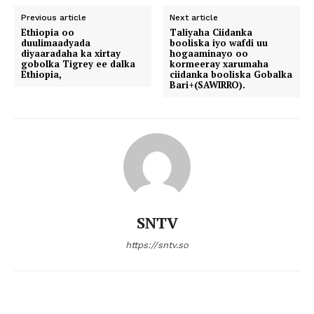
Previous article
Next article
Ethiopia oo
Taliyaha Ciidanka
duulimaadyada
booliska iyo wafdi uu
diyaaradaha ka xirtay
hogaaminayo oo
gobolka Tigrey ee dalka
kormeeray xarumaha
Ethiopia,
ciidanka booliska Gobalka
Bari+(SAWIRRO).
SNTV
https://sntv.so