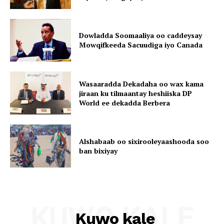
Dowladda Soomaaliya oo caddeysay
Mowqifkeeda Sacuudiga iyo Canada
Wasaaradda Dekadaha oo wax kama
jiraan ku tilmaantay heshiiska DP
World ee dekadda Berbera
Alshabaab oo sixirooleyaashooda soo
ban bixiyay
KUWO KALE
Kuwo kale