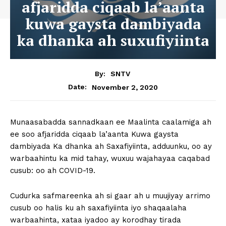
afjaridda ciqaab la’aanta
kuwa gaysta dambiyada
ka dhanka ah suxufiyiinta
By:
SNTV
November 2, 2020
Date:
Munaasabadda sannadkaan ee Maalinta caalamiga ah
ee soo afjaridda ciqaab la’aanta Kuwa gaysta
dambiyada Ka dhanka ah Saxafiyiinta, adduunku, oo ay
warbaahintu ka mid tahay, wuxuu wajahayaa caqabad
cusub: oo ah COVID-19.
Cudurka safmareenka ah si gaar ah u muujiyay arrimo
cusub oo halis ku ah saxafiyiinta iyo shaqaalaha
warbaahinta, xataa iyadoo ay korodhay tirada