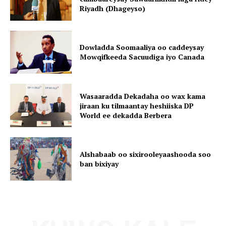
Riyadh (Dhageyso)
Dowladda Soomaaliya oo caddeysay
Mowqifkeeda Sacuudiga iyo Canada
Wasaaradda Dekadaha oo wax kama
jiraan ku tilmaantay heshiiska DP
World ee dekadda Berbera
Alshabaab oo sixirooleyaashooda soo
ban bixiyay