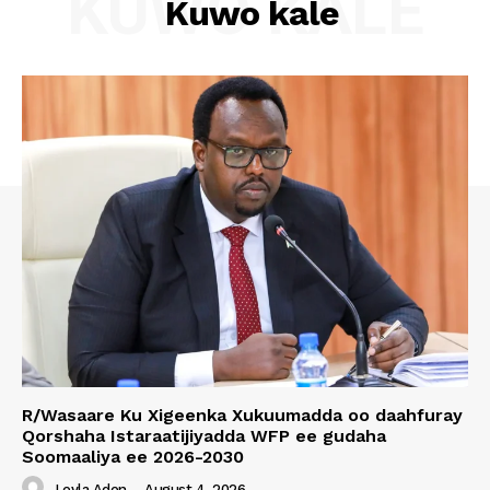
KUWO KALE
Kuwo kale
R/Wasaare Ku Xigeenka Xukuumadda oo daahfuray
Qorshaha Istaraatijiyadda WFP ee gudaha
Soomaaliya ee 2026-2030
Leyla Aden
-
August 4, 2026