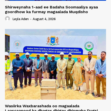
Shirweynaha 1-aad ee Badaha Soomaaliya ayaa
goordhow ka furmay magaalada Muqdisho
Leyla Aden
-
August 4, 2026
Wasiirka Waxbarashada oo magaalada
Laascaanood ka dhagax dhigay dhismaha Dugsi