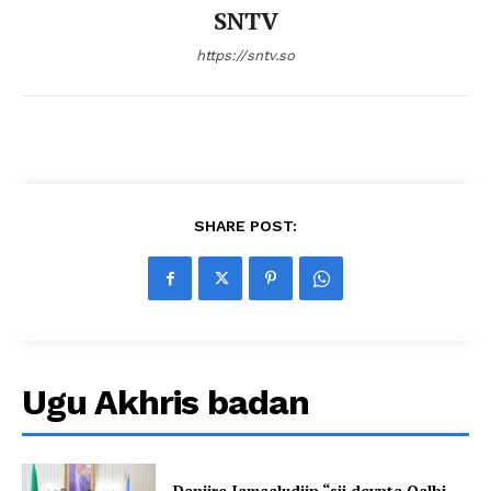
SNTV
https://sntv.so
SHARE POST:
Ugu Akhris badan
Danjire Jamaaludiin “sii deynta Qalbi-