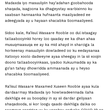
Madaxda iyo masuuliyiin hay’adahan goobahooda
shaqada, isagoona ka dhageystay warbixinno ku
saabsan hannaanka hufnaanta maaliyadeed ee
adeegyada ay u hayaan shacabka Soomaaliyeed.
Sidoo kale, Ra’iisul Wasaare Rooble oo dul istaagay
tallaabooyinkii horey loo qaaday ee ka dhan ahaa
musuqmaasuqa ee ay ka mid ahayd in sharciga la
horkeenay masuuliyiin dowladeed oo ku eedaysanaa
Xatooyo xoolo dadweyne ayaa sheegay in la sii xoojin
doono tallaabooyinkaas, iyadoo Xukuumadda ay ka
go’an tahay dhowridda ammaanada ay u heyso
shacabka Soomaaliyeed.
Ra’iisul Wasaare Maxamed Xuseen Rooble ayaa kula
dardaarmay Madaxda iyo howlwadeennada ilaha
dakhliga ee uu booqday in ay sii dardar geliyaan
shaqadooda, si kor loogu qaado dakhliga dalka oo