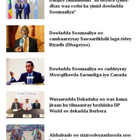
dhax waa codsi ka yimid dowladda
Soomaaliya”
Dowladda Soomaaliya oo
cambaareysay Sawaariikhdii lagu ridey
Riyadh (Dhageyso)
Dowladda Soomaaliya oo caddeysay
Mowqifkeeda Sacuudiga iyo Canada
Wasaaradda Dekadaha oo wax kama
jiraan ku tilmaantay heshiiska DP
World ee dekadda Berbera
Alshabaab oo sixirooleyaashooda soo