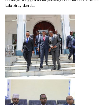
saameyn xooggan uu ku yeeshay codurka COVID-19 ee
kala xiray dunida.