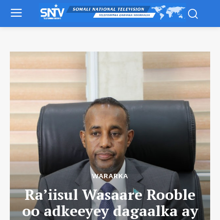
WARARKA
Ra’iisul Wasaare Rooble
oo adkeeyey dagaalka ay