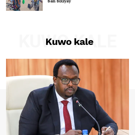
ban bixiyay
KUWO KALE
Kuwo kale