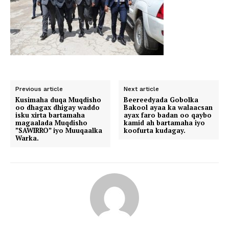
Previous article
Next article
Kusimaha duqa Muqdisho
Beereedyada Gobolka
oo dhagax dhigay waddo
Bakool ayaa ka walaacsan
isku xirta bartamaha
ayax faro badan oo qaybo
magaalada Muqdisho
kamid ah bartamaha iyo
”SAWIRRO” iyo Muuqaalka
koofurta kudagay.
Warka.