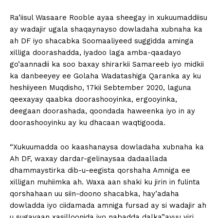
Ra’iisul Wasaare Rooble ayaa sheegay in xukuumaddiisu
ay wadajir ugala shaqaynayso dowladaha xubnaha ka
ah DF iyo shacabka Soomaaliyeed suggidda aminga
xilliga doorashadda, iyadoo laga amba-qaadayo
go’aannadii ka soo baxay shirarkii Samareeb iyo midkii
ka danbeeyey ee Golaha Wadatashiga Qaranka ay ku
heshiiyeen Muqdisho, 17kii Sebtember 2020, laguna
qeexayay qaabka doorashooyinka, ergooyinka,
deegaan doorashada, qoondada haweenka iyo in ay
doorashooyinku ay ku dhacaan waqtigooda.
“Xukuumadda oo kaashanaysa dowladaha xubnaha ka
Ah DF, waxay dardar-gelinaysaa dadaallada
dhammaystirka dib-u-eegista qorshaha Amniga ee
xilligan muhiimka ah. Waxa aan shaki ku jirin in fulinta
qorshahaan uu siin-doono shacabka, hay’adaha
dowladda iyo ciidamada amniga fursad ay si wadajir ah
u sugayaan xasilloonida iyo nabadda dalka”ayuu yiri