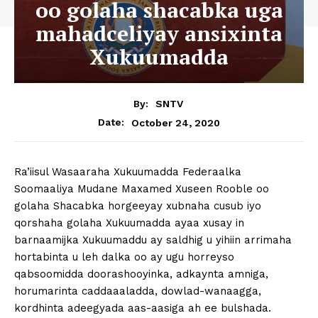
oo golaha shacabka uga
mahadceliyay ansixinta
Xukuumadda
By:
SNTV
October 24, 2020
Date:
Ra’iisul Wasaaraha Xukuumadda Federaalka
Soomaaliya Mudane Maxamed Xuseen Rooble oo
golaha Shacabka horgeeyay xubnaha cusub iyo
qorshaha golaha Xukuumadda ayaa xusay in
barnaamijka Xukuumaddu ay saldhig u yihiin arrimaha
hortabinta u leh dalka oo ay ugu horreyso
qabsoomidda doorashooyinka, adkaynta amniga,
horumarinta caddaaaladda, dowlad-wanaagga,
kordhinta adeegyada aas-aasiga ah ee bulshada.