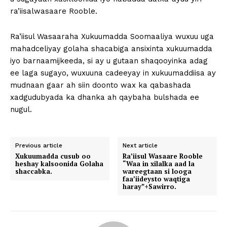
ra’iisalwasaare Rooble.
Ra’iisul Wasaaraha Xukuumadda Soomaaliya wuxuu uga
mahadceliyay golaha shacabiga ansixinta xukuumadda
iyo barnaamijkeeda, si ay u gutaan shaqooyinka adag
ee laga sugayo, wuxuuna cadeeyay in xukuumaddiisa ay
mudnaan gaar ah siin doonto wax ka qabashada
xadgudubyada ka dhanka ah qaybaha bulshada ee
nugul.
Previous article
Next article
Xukuumadda cusub oo
Ra’iisul Wasaare Rooble
heshay kalsoonida Golaha
“Waa in xilalka aad la
shaccabka.
wareegtaan si looga
faa’iideysto waqtiga
haray”+Sawirro.