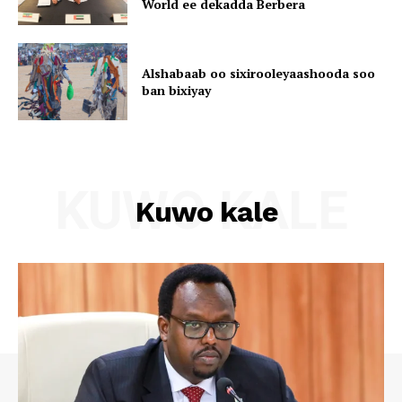
World ee dekadda Berbera
Alshabaab oo sixirooleyaashooda soo
ban bixiyay
KUWO KALE
Kuwo kale