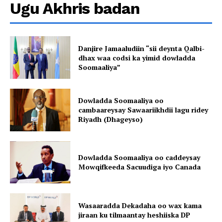
Ugu Akhris badan
Danjire Jamaaludiin “sii deynta Qalbi-
dhax waa codsi ka yimid dowladda
Soomaaliya”
Dowladda Soomaaliya oo
cambaareysay Sawaariikhdii lagu ridey
Riyadh (Dhageyso)
Dowladda Soomaaliya oo caddeysay
Mowqifkeeda Sacuudiga iyo Canada
Wasaaradda Dekadaha oo wax kama
jiraan ku tilmaantay heshiiska DP