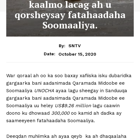
kaalmo lacag ah u
qorsheysay fatahaadaha
Soomaaliya.
By:
SNTV
October 15, 2020
Date:
War qoraal ah oo ka soo baxay xafiiska isku dubaridka
gargaarka bani aadanimada Qaramada Midoobe ee
Soomaaliya
UNOCHA
ayaa lagu sheegay in Sanduuqa
gargaarka bani aadanimada Qaramada Midoobe ee
Soomaaliya uu heley
US$9.26 million
lagu caawin
doono ku dhowaad
300,000
oo kamid ah dadka ay
saameeyeen fatahaadaha Soomaaliya.
Deeqdan muhiimka ah ayaa qeyb ka ah dhaqaalaha