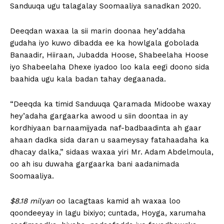
Sanduuqa ugu talagalay Soomaaliya sanadkan 2020.
Deeqdan waxaa la sii marin doonaa hey’addaha
gudaha iyo kuwo dibadda ee ka howlgala gobolada
Banaadir, Hiiraan, Jubadda Hoose, Shabeelaha Hoose
iyo Shabeelaha Dhexe iyadoo loo kala eegi doono sida
baahida ugu kala badan tahay degaanada.
“Deeqda ka timid Sanduuqa Qaramada Midoobe waxay
hey’adaha gargaarka awood u siin doontaa in ay
kordhiyaan barnaamijyada naf-badbaadinta ah gaar
ahaan dadka sida daran u saameysay fatahaadaha ka
dhacay dalka,” sidaas waxaa yiri Mr. Adam Abdelmoula,
oo ah isu duwaha gargaarka bani aadanimada
Soomaaliya.
$8.18 milyan
oo lacagtaas kamid ah waxaa loo
qoondeeyay in lagu bixiyo; cuntada, Hoyga, xarumaha