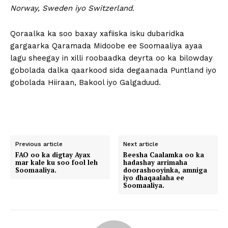
Norway, Sweden iyo Switzerland.
Qoraalka ka soo baxay xafiiska isku dubaridka
gargaarka Qaramada Midoobe ee Soomaaliya ayaa
lagu sheegay in xilli roobaadka deyrta oo ka bilowday
gobolada dalka qaarkood sida degaanada Puntland iyo
gobolada Hiiraan, Bakool iyo Galgaduud.
Previous article
Next article
FAO oo ka digtay Ayax
Beesha Caalamka oo ka
mar kale ku soo fool leh
hadashay arrimaha
Soomaaliya.
doorashooyinka, amniga
iyo dhaqaalaha ee
Soomaaliya.