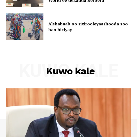
World ee dekadda Berbera
Alshabaab oo sixirooleyaashooda soo
ban bixiyay
KUWO KALE
Kuwo kale