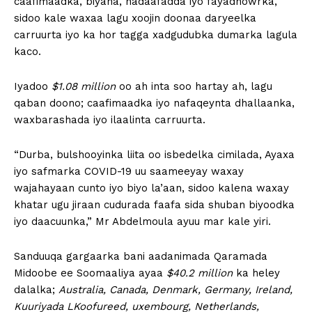
caafimaadka, biyaha, nadaafadda iyo fayadhowrka,
sidoo kale waxaa lagu xoojin doonaa daryeelka
carruurta iyo ka hor tagga xadgudubka dumarka lagula
kaco.
Iyadoo
$1.08 million
oo ah inta soo hartay ah, lagu
qaban doono; caafimaadka iyo nafaqeynta dhallaanka,
waxbarashada iyo ilaalinta carruurta.
“Durba, bulshooyinka liita oo isbedelka cimilada, Ayaxa
iyo safmarka COVID-19 uu saameeyay waxay
wajahayaan cunto iyo biyo la’aan, sidoo kalena waxay
khatar ugu jiraan cudurada faafa sida shuban biyoodka
iyo daacuunka,” Mr Abdelmoula ayuu mar kale yiri.
Sanduuqa gargaarka bani aadanimada Qaramada
Midoobe ee Soomaaliya ayaa
$40.2 million
ka heley
dalalka;
Australia, Canada, Denmark, Germany, Ireland,
Kuuriyada LKoofureed,
uxembourg, Netherlands,