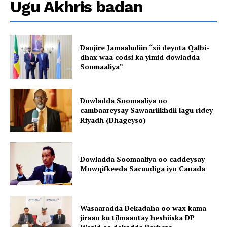
Ugu Akhris badan
Danjire Jamaaludiin “sii deynta Qalbi-
dhax waa codsi ka yimid dowladda
Soomaaliya”
Dowladda Soomaaliya oo
cambaareysay Sawaariikhdii lagu ridey
Riyadh (Dhageyso)
Dowladda Soomaaliya oo caddeysay
Mowqifkeeda Sacuudiga iyo Canada
Wasaaradda Dekadaha oo wax kama
jiraan ku tilmaantay heshiiska DP