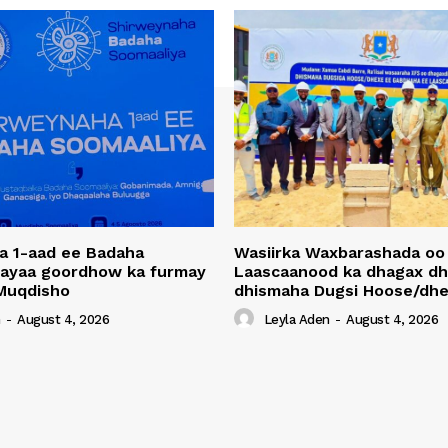
a 1-aad ee Badaha
Wasiirka Waxbarashada oo
 ayaa goordhow ka furmay
Laascaanood ka dhagax dh
Muqdisho
dhismaha Dugsi Hoose/dhe
n
-
August 4, 2026
Leyla Aden
-
August 4, 2026