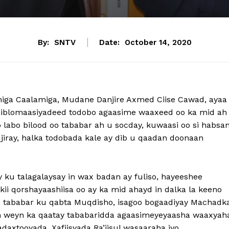
By:
SNTV
Date:
October 14, 2020
shiga Caalamiga, Mudane Danjire Axmed Ciise Cawad, ayaa
diblomaasiyadeed todobo agaasime waaxeed oo ka mid ah
abo bilood oo tababar ah u socday, kuwaasi oo si habsa
i jiray, halka todobada kale ay dib u qaadan doonaan
 ku talagalaysay in wax badan ay fuliso, hayeeshee
i qorshayaashiisa oo ay ka mid ahayd in dalka la keeno
 tababar ku qabta Muqdisho, isagoo bogaadiyay Machadk
in weyn ka qaatay tababaridda agaasimeyeyaasha waaxyah
xtooyada, Xafiisyada Ra’iisul wasaaraha iyo