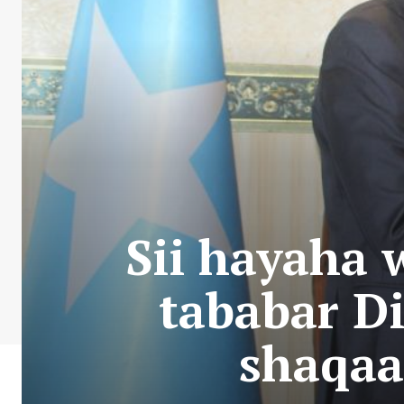
Sii hayaha 
tababar D
shaqaa