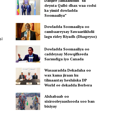
Danjire Jamaaludiin “sii
deynta Qalbi-dhax waa codsi
ka yimid dowladda
Soomaaliya”
Dowladda Soomaaliya oo
cambaareysay Sawaariikhdii
lagu ridey Riyadh (Dhageyso)
si
Dowladda Soomaaliya oo
caddeysay Mowqifkeeda
Sacuudiga iyo Canada
Wasaaradda Dekadaha oo
wax kama jiraan ku
tilmaantay heshiiska DP
World ee dekadda Berbera
Alshabaab oo
sixirooleyaashooda soo ban
bixiyay