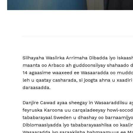
Siihayaha Wasiirka Arrimaha Dibadda iyo Iskaa
maanta oo Arbaco ah guddoonsiiyay shahaado 
14 agaasime waaxeed ee Wasaaradda oo muddo l
leh u qaatay casharada, si joogta ahna u xaadir
daraasadda.
Danjire Cawad ayaa sheegay in Wasaaraddiisu ay
feyruska Karoona uu carqaladeeyay howl-socodki
tababarayaal Sweden u dhashay oo barnaamijyo
Diblomaasiyadda iyo tababarayaashiisa oo kaal
Wasaaradda iyo saraakiisha habmaamuus ee Mada