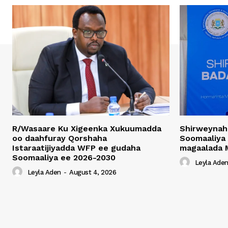
R/Wasaare Ku Xigeenka Xukuumadda
Shirweynah
oo daahfuray Qorshaha
Soomaaliya
Istaraatijiyadda WFP ee gudaha
magaalada 
Soomaaliya ee 2026-2030
Leyla Ade
Leyla Aden
-
August 4, 2026