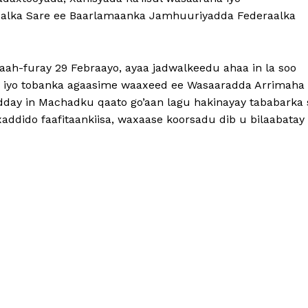
alka Sare ee Baarlamaanka Jamhuuriyadda Federaalka
aah-furay 29 Febraayo, ayaa jadwalkeedu ahaa in la soo
afar iyo tobanka agaasime waaxeed ee Wasaaradda Arrimaha
dday in Machadku qaato go’aan lagu hakinayay tababarka 
addido faafitaankiisa, waxaase koorsadu dib u bilaabatay