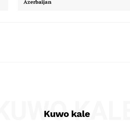
Azerbaijan
KUWO KAL
Kuwo kale