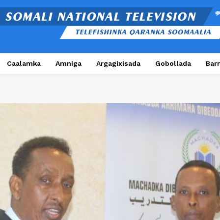
Caalamka
Amniga
Argagixisada
Gobollada
Bar