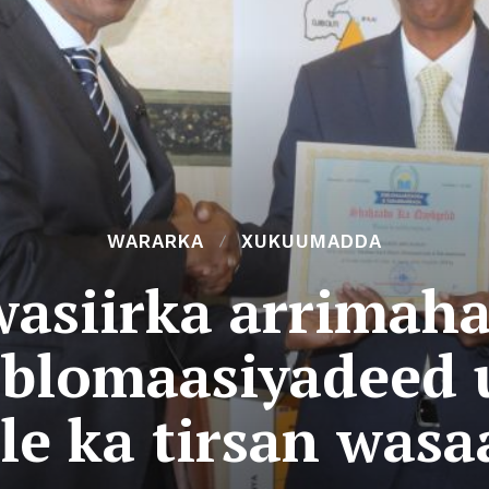
WARARKA
XUKUUMADDA
wasiirka arrimah
iblomaasiyadeed u
le ka tirsan wasa