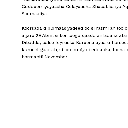
Guddoomiyeyaasha Golayaasha Shacabka iyo Aq
Soomaaliya.
Koorsada diblomaasiyadeed oo si rasmi ah loo d
afjaro 29 Abriil si kor loogu qaado xirfadaha 
Dibadda, balse feyruska Karoona ayaa u horsee
kumeel-gaar ah, si loo hubiyo bedqabka, loona x
horraantii November.