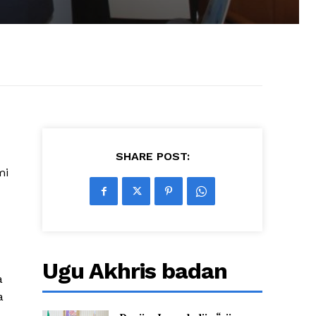
SHARE POST:
mi
Ugu Akhris badan
a
a