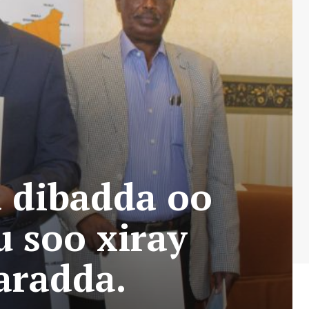
a dibadda oo
 soo xiray
aradda.