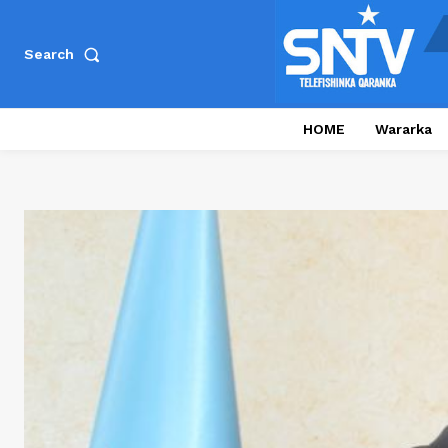
Search
HOME
Wararka