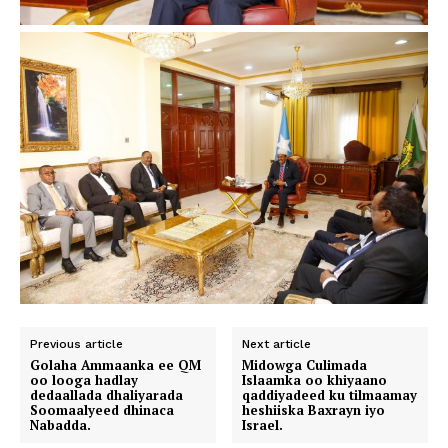
Previous article
Next article
Golaha Ammaanka ee QM
Midowga Culimada
oo looga hadlay
Islaamka oo khiyaano
dedaallada dhaliyarada
qaddiyadeed ku tilmaamay
Soomaalyeed dhinaca
heshiiska Baxrayn iyo
Nabadda.
Israel.