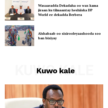
Wasaaradda Dekadaha oo wax kama
jiraan ku tilmaantay heshiiska DP
World ee dekadda Berbera
Alshabaab oo sixirooleyaashooda soo
ban bixiyay
KUWO KALE
Kuwo kale