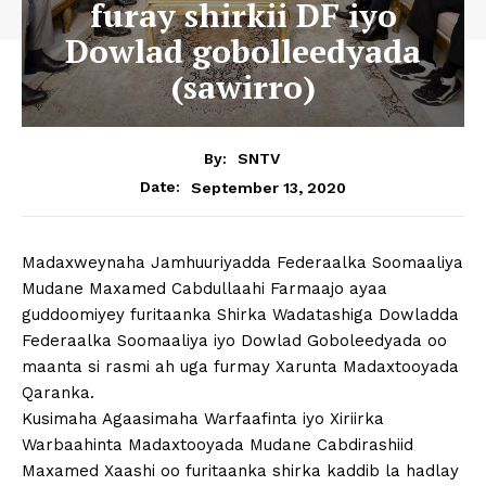
furay shirkii DF iyo
Dowlad gobolleedyada
(sawirro)
By:
SNTV
September 13, 2020
Date:
Madaxweynaha Jamhuuriyadda Federaalka Soomaaliya
Mudane Maxamed Cabdullaahi Farmaajo ayaa
guddoomiyey furitaanka Shirka Wadatashiga Dowladda
Federaalka Soomaaliya iyo Dowlad Goboleedyada oo
maanta si rasmi ah uga furmay Xarunta Madaxtooyada
Qaranka.
Kusimaha Agaasimaha Warfaafinta iyo Xiriirka
Warbaahinta Madaxtooyada Mudane Cabdirashiid
Maxamed Xaashi oo furitaanka shirka kaddib la hadlay