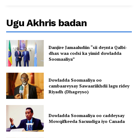
Ugu Akhris badan
Danjire Jamaaludiin “sii deynta Qalbi-
dhax waa codsi ka yimid dowladda
Soomaaliya”
Dowladda Soomaaliya oo
cambaareysay Sawaariikhdii lagu ridey
Riyadh (Dhageyso)
Dowladda Soomaaliya oo caddeysay
Mowqifkeeda Sacuudiga iyo Canada