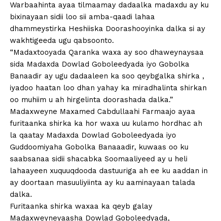
Warbaahinta ayaa tilmaamay dadaalka madaxdu ay ku
bixinayaan sidii loo sii amba-qaadi lahaa
dhammeystirka Heshiiska Doorashooyinka dalka si ay
wakhtigeeda ugu qabsoonto.
“Madaxtooyada Qaranka waxa ay soo dhaweynaysaa
sida Madaxda Dowlad Goboleedyada iyo Gobolka
Banaadir ay ugu dadaaleen ka soo qeybgalka shirka ,
iyadoo haatan loo dhan yahay ka miradhalinta shirkan
oo muhiim u ah hirgelinta doorashada dalka.”
Madaxweyne Maxamed Cabdullaahi Farmaajo ayaa
furitaanka shirka ka hor waxa uu kulamo hordhac ah
la qaatay Madaxda Dowlad Goboleedyada iyo
Guddoomiyaha Gobolka Banaaadir, kuwaas oo ku
saabsanaa sidii shacabka Soomaaliyeed ay u heli
lahaayeen xuquuqdooda dastuuriga ah ee ku aaddan in
ay doortaan masuuliyiinta ay ku aaminayaan talada
dalka.
Furitaanka shirka waxaa ka qeyb galay
Madaxweyneyaasha Dowlad Goboleedyada,