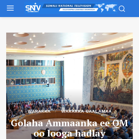
WARARKA
WARARKA CAALAMKA
Golaha Ammaanka ee QM
oo looga hadlay