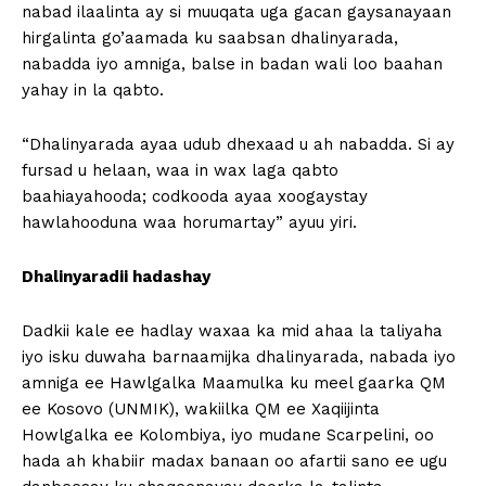
nabad ilaalinta ay si muuqata uga gacan gaysanayaan
hirgalinta go’aamada ku saabsan dhalinyarada,
nabadda iyo amniga, balse in badan wali loo baahan
yahay in la qabto.
“Dhalinyarada ayaa udub dhexaad u ah nabadda. Si ay
fursad u helaan, waa in wax laga qabto
baahiayahooda; codkooda ayaa xoogaystay
hawlahooduna waa horumartay” ayuu yiri.
Dhalinyaradii hadashay
Dadkii kale ee hadlay waxaa ka mid ahaa la taliyaha
iyo isku duwaha barnaamijka dhalinyarada, nabada iyo
amniga ee Hawlgalka Maamulka ku meel gaarka QM
ee Kosovo (UNMIK), wakiilka QM ee Xaqiijinta
Howlgalka ee Kolombiya, iyo mudane Scarpelini, oo
hada ah khabiir madax banaan oo afartii sano ee ugu