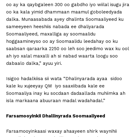
oo ay ka qaybgaleen 300 oo gabdho iyo wiilal isugu jira
oo ka kala yimid dhammaan maamul goboleedyada
dalka. Munaasabada ayey dhalinta Soomaaliyeed ku
sameeyeen heeshiis nabada ee dhaliyarada
Soomaaliyeed, maxalliga ay soomaalidu
hoggaamineyso oo ay Soomaalidu leedahay oo ku
saabsan qaraarka 2250 oo leh soo jeedimo wax ku ool
ah iyo xalal maxalli ah si nabad waarta loogu soo
dabaalo dalka,” ayuu yiri.
Isigoo hadalkiisa sii wata “Dhalinyarada ayaa sidoo
kale ku xujeeyay QM iyo saaxiibada kale ee
Soomaaliya inay ku socdaan dadaallada muhiimka ah
isla markaana abuuraan madal wadahadal.”
Farsamooyinkii Dhallinyrada Soomaaliyeed
Farsamooyinkaasi waxay ahaayeen shirk waynihii