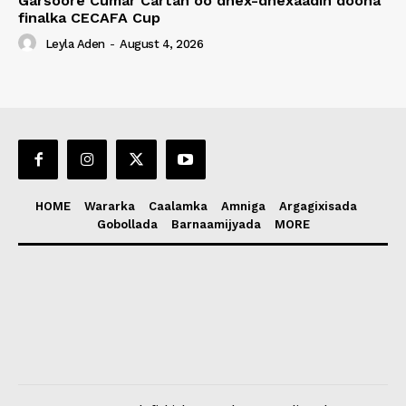
Garsoore Cumar Cartan oo dhex-dhexaadin doona
finalka CECAFA Cup
Leyla Aden
-
August 4, 2026
HOME
Wararka
Caalamka
Amniga
Argagixisada
Gobollada
Barnaamijyada
MORE