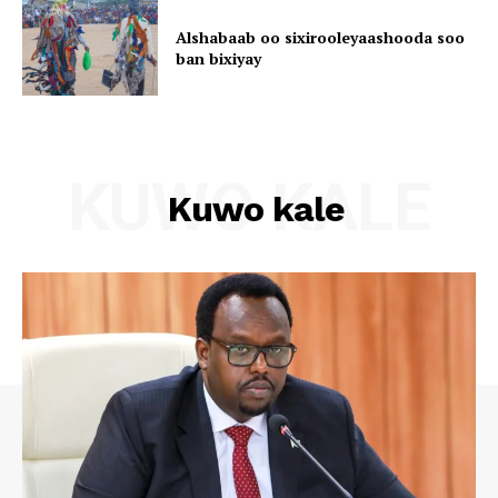
Alshabaab oo sixirooleyaashooda soo
ban bixiyay
KUWO KALE
Kuwo kale