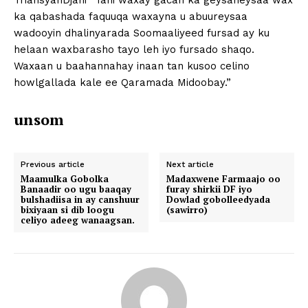
TriansyahDjani “Tani waxay gacan ka geysaneysaa wax
ka qabashada faquuqa waxayna u abuureysaa
wadooyin dhalinyarada Soomaaliyeed fursad ay ku
helaan waxbarasho tayo leh iyo fursado shaqo.
Waxaan u baahannahay inaan tan kusoo celino
howlgallada kale ee Qaramada Midoobay.”
unsom
Previous article
Next article
Maamulka Gobolka
Madaxwene Farmaajo oo
Banaadir oo ugu baaqay
furay shirkii DF iyo
bulshadiisa in ay canshuur
Dowlad gobolleedyada
bixiyaan si dib loogu
(sawirro)
celiyo adeeg wanaagsan.