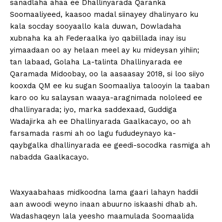
sanadlaha ahaa ee Dhallinyarada Qaranka
Soomaaliyeed, kaasoo madal siinayey dhalinyaro ku
kala socday sooyaallo kala duwan, Dowladaha
xubnaha ka ah Federaalka iyo qabiillada inay isu
yimaadaan oo ay helaan meel ay ku mideysan yihiin;
tan labaad, Golaha La-talinta Dhallinyarada ee
Qaramada Midoobay, oo la aasaasay 2018, si loo siiyo
kooxda QM ee ku sugan Soomaaliya talooyin la taaban
karo oo ku salaysan waaya-aragnimada nololeed ee
dhallinyarada; iyo, marka saddexaad, Guddiga
Wadajirka ah ee Dhallinyarada Gaalkacayo, oo ah
farsamada rasmi ah oo lagu fududeynayo ka-
qaybgalka dhallinyarada ee geedi-socodka rasmiga ah
nabadda Gaalkacayo.
Waxyaabahaas midkoodna lama gaari lahayn haddii
aan awoodi weyno inaan abuurno iskaashi dhab ah.
Wadashaqeyn lala yeesho maamulada Soomaalida