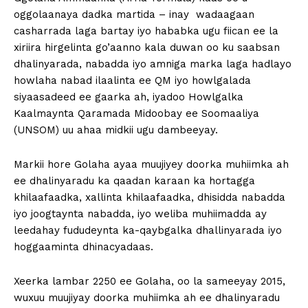
oggolaanaya dadka martida – inay wadaagaan
casharrada laga bartay iyo hababka ugu fiican ee la
xiriira hirgelinta go’aanno kala duwan oo ku saabsan
dhalinyarada, nabadda iyo amniga marka laga hadlayo
howlaha nabad ilaalinta ee QM iyo howlgalada
siyaasadeed ee gaarka ah, iyadoo Howlgalka
Kaalmaynta Qaramada Midoobay ee Soomaaliya
(UNSOM) uu ahaa midkii ugu dambeeyay.
Markii hore Golaha ayaa muujiyey doorka muhiimka ah
ee dhalinyaradu ka qaadan karaan ka hortagga
khilaafaadka, xallinta khilaafaadka, dhisidda nabadda
iyo joogtaynta nabadda, iyo weliba muhiimadda ay
leedahay fududeynta ka-qaybgalka dhallinyarada iyo
hoggaaminta dhinacyadaas.
Xeerka lambar 2250 ee Golaha, oo la sameeyay 2015,
wuxuu muujiyay doorka muhiimka ah ee dhalinyaradu