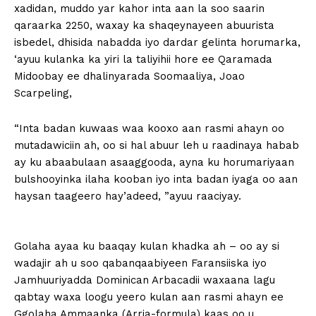
xadidan, muddo yar kahor inta aan la soo saarin
qaraarka 2250, waxay ka shaqeynayeen abuurista
isbedel, dhisida nabadda iyo dardar gelinta horumarka,
‘ayuu kulanka ka yiri la taliyihii hore ee Qaramada
Midoobay ee dhalinyarada Soomaaliya, Joao
Scarpeling,
“Inta badan kuwaas waa kooxo aan rasmi ahayn oo
mutadawiciin ah, oo si hal abuur leh u raadinaya habab
ay ku abaabulaan asaaggooda, ayna ku horumariyaan
bulshooyinka ilaha kooban iyo inta badan iyaga oo aan
haysan taageero hay’adeed, ”ayuu raaciyay.
Golaha ayaa ku baaqay kulan khadka ah – oo ay si
wadajir ah u soo qabanqaabiyeen Faransiiska iyo
Jamhuuriyadda Dominican Arbacadii waxaana lagu
qabtay waxa loogu yeero kulan aan rasmi ahayn ee
Ggolaha Ammaanka (Arria-formula) kaas oo u