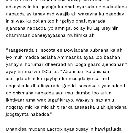
adkaysay in ka-qaybgalka dhallinyarada ee dadaallada
nabadda ay tahay mid waajib ah waxayna ku baaqday
in si wax ku ool ah loo hirgeliyo dhallinyarada,
ajandaha nabadda iyo amniga, oo ay ku lug leeyihiin
dhammaan daneeyayaasha muhiimka ah.
“Taageerada sii socota ee Dowladaha Xubnaha ka ah
iyo muhiimadda Golaha Ammaanka ayaa loo baahan
yahay si horumar dheeraad ah looga gaaro ajendahan,”
ayay tiri marwo DiCarlo. “Waa inaan ku dhisnaa
xaqiiqda ah in ka-qaybgalka muuqda iyo ka mid
noqoshada dhallinyarada geeddi-socodka siyaasadeed
ee dhismaha nabadda aan mar dambe loo arkin
ikhtiyaar ama wax lagafikirayo. Waxay si sax ah u
noqotay mid ka mid ah tiirarka aasaaska u ah ajendaha
joogtaynta nabadda.”
Dhankiisa mudane Lacroix ayaa xusay in hawlgallada