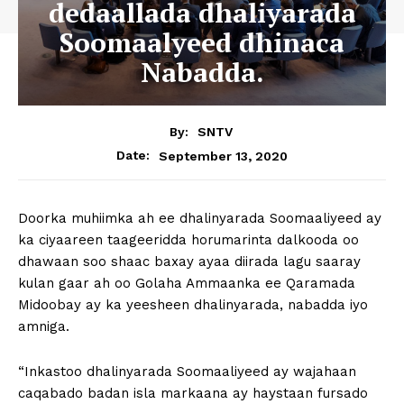
dedaallada dhaliyarada
Soomaalyeed dhinaca
Nabadda.
By:
SNTV
September 13, 2020
Date:
Doorka muhiimka ah ee dhalinyarada Soomaaliyeed ay
ka ciyaareen taageeridda horumarinta dalkooda oo
dhawaan soo shaac baxay ayaa diirada lagu saaray
kulan gaar ah oo Golaha Ammaanka ee Qaramada
Midoobay ay ka yeesheen dhalinyarada, nabadda iyo
amniga.
“Inkastoo dhalinyarada Soomaaliyeed ay wajahaan
caqabado badan isla markaana ay haystaan fursado