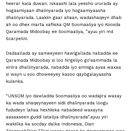
heerar kala duwan. Iskaashi lala yeesho ururada ay
hogaamiyaan dhalinyarada iyo hogaamiyaasha
dhalinyarada. Laakiin gaar ahaan, wadashaqeyn dhab
ah oo dhex marta xafiiska QM Soomaaliya iyo Kooxda
Qaramada Midoobay ee Soomaaliya, ”ayuu yiri md
Scarpelini.
Dadaallada ay sameeyeen hawlgallada nabadda ee
Qaramada Midoobay si loo hirgeliyo go’aammada la
xiriira dhallinyarada, nabadda iyo amniga ayaa waxaa
si wayn u soo dhoweeyey kasoo qaybgalayaasha
kulanka.
“UNSOM iyo dawladda Soomaaliya oo wadajira waxay
ka wada shaqeynayeen sidii dhalinyarada loogu
fududeyn lahaa heshiiska nabadeed waxayna
aasaaseen guddi lataliya dhalinyarada”.ayuu yiri
wakiilka ka socday dalka Indonesia, Dian