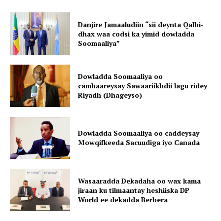
Danjire Jamaaludiin “sii deynta Qalbi-
dhax waa codsi ka yimid dowladda
Soomaaliya”
Dowladda Soomaaliya oo
cambaareysay Sawaariikhdii lagu ridey
Riyadh (Dhageyso)
Dowladda Soomaaliya oo caddeysay
Mowqifkeeda Sacuudiga iyo Canada
Wasaaradda Dekadaha oo wax kama
jiraan ku tilmaantay heshiiska DP
World ee dekadda Berbera