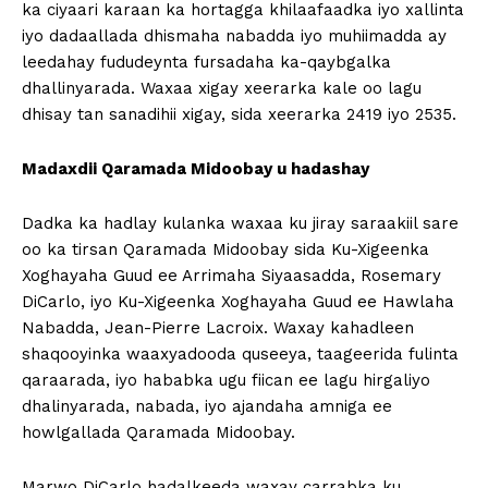
ka ciyaari karaan ka hortagga khilaafaadka iyo xallinta
iyo dadaallada dhismaha nabadda iyo muhiimadda ay
leedahay fududeynta fursadaha ka-qaybgalka
dhallinyarada. Waxaa xigay xeerarka kale oo lagu
dhisay tan sanadihii xigay, sida xeerarka 2419 iyo 2535.
Madaxdii Qaramada Midoobay u hadashay
Dadka ka hadlay kulanka waxaa ku jiray saraakiil sare
oo ka tirsan Qaramada Midoobay sida Ku-Xigeenka
Xoghayaha Guud ee Arrimaha Siyaasadda, Rosemary
DiCarlo, iyo Ku-Xigeenka Xoghayaha Guud ee Hawlaha
Nabadda, Jean-Pierre Lacroix. Waxay kahadleen
shaqooyinka waaxyadooda quseeya, taageerida fulinta
qaraarada, iyo hababka ugu fiican ee lagu hirgaliyo
dhalinyarada, nabada, iyo ajandaha amniga ee
howlgallada Qaramada Midoobay.
Marwo DiCarlo hadalkeeda waxay carrabka ku