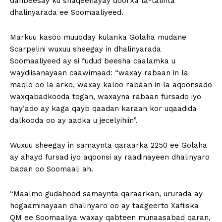
danbeesay ku shaqeenayay doorka la-talinta
dhalinyarada ee Soomaaliyeed.
Markuu kasoo muuqday kulanka Golaha mudane
Scarpelini wuxuu sheegay in dhalinyarada
Soomaaliyeed ay si fudud beesha caalamka u
waydiisanayaan caawimaad: “waxay rabaan in la
maqlo oo la arko, waxay kaloo rabaan in la aqoonsado
waxqabadkooda togan, waxayna rabaan fursado iyo
hay’ado ay kaga qayb qaadan karaan kor uqaadida
dalkooda oo ay aadka u jecelyihiin”.
Wuxuu sheegay in samaynta qaraarka 2250 ee Golaha
ay ahayd fursad iyo aqoonsi ay raadinayeen dhalinyaro
badan oo Soomaali ah.
“Maalmo gudahood samaynta qaraarkan, ururada ay
hogaaminayaan dhalinyaro oo ay taageerto Xafiiska
QM ee Soomaaliya waxay qabteen munaasabad qaran,