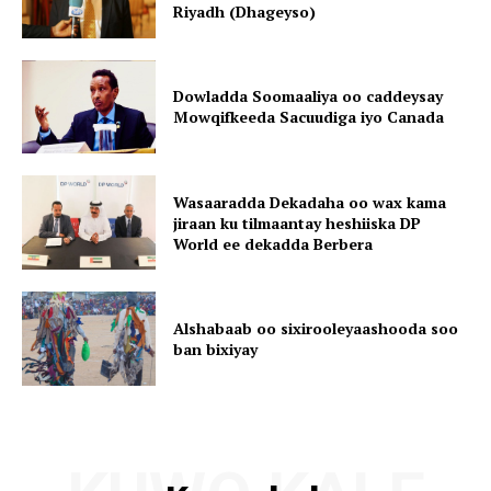
Riyadh (Dhageyso)
Dowladda Soomaaliya oo caddeysay
Mowqifkeeda Sacuudiga iyo Canada
Wasaaradda Dekadaha oo wax kama
jiraan ku tilmaantay heshiiska DP
World ee dekadda Berbera
Alshabaab oo sixirooleyaashooda soo
ban bixiyay