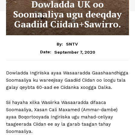
Dowladda UK oo
Soomaaliya ugu deeqday
Gaadiid Ciidan+Sawirro.
By:
SNTV
September 7, 2020
Date:
Dowladda Ingiriiska ayaa Wasaaradda Gaashaandhigga
Soomaaliya ku wareejisay Gaadiid Ciidan oo loogu tala
galay qeybta 60-aad ee Ciidanka xoogga Dalka.
Sii hayaha xilka Wasiirka Wasaaradda difaaca
Soomaaliya, Xasan Cali Maxamed (Ammar-dambe)
ayaa Boqortooyada Ingiriiska ugu mahad-celiyay
taageerada Ciidan ee ay la garab taagan tahay
Soomaaliya.