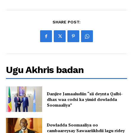
SHARE POST:
Ugu Akhris badan
Danjire Jamaaludiin “sii deynta Qalbi-
dhax waa codsi ka yimid dowladda
Soomaaliya”
Dowladda Soomaaliya oo
cambaareysay Sawaariikhdii lagu ridey