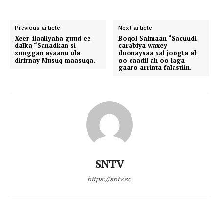
Previous article
Next article
Xeer-ilaaliyaha guud ee
Boqol Salmaan “Sacuudi-
dalka “Sanadkan si
carabiya waxey
xooggan ayaanu ula
doonaysaa xal joogta ah
dirirnay Musuq maasuqa.
oo caadil ah oo laga
gaaro arrinta falastiin.
SNTV
https://sntv.so