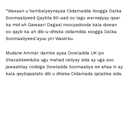
“Waxaan u hambalyeynayaa Ciidamadda Xoogga Dalka
Soomaaliyeed Qaybta 60-aad oo lagu wareejiyay qaar
ka mid ah Gawaari Dagaal noocyadooda kala duwan
oo qayb ka ah dib-u-dhiska ciidamdda xoogga Dalka
Soomaaliyeed.’ayuu yiri Wasiirku.
Mudane Ammar dambe ayaa Dowladda UK iyo
Shacabkeeduba ugu mahad celiyay sida ay uga soo
jawaabtay codsiga Dowladda Soomaaliya ee ahaa in ay
kala qeybqaatato dib u dhiska Ciidamada qalabka sida.