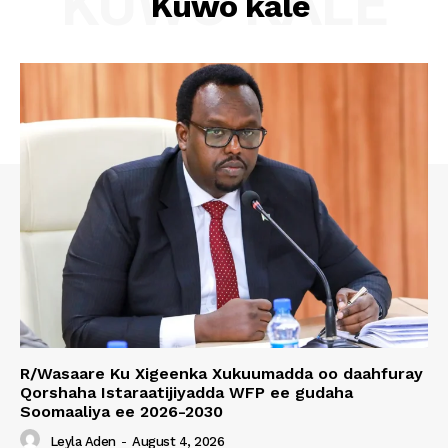
KUWO KALE
Kuwo kale
R/Wasaare Ku Xigeenka Xukuumadda oo daahfuray
Qorshaha Istaraatijiyadda WFP ee gudaha
Soomaaliya ee 2026-2030
Leyla Aden
-
August 4, 2026