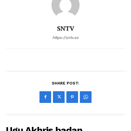
SNTV
https://sntv.so
SHARE POST:
Ugu Akhris badan