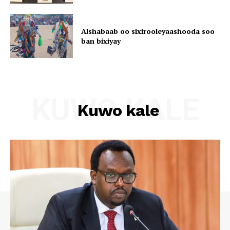
Alshabaab oo sixirooleyaashooda soo
ban bixiyay
KUWO KALE
Kuwo kale