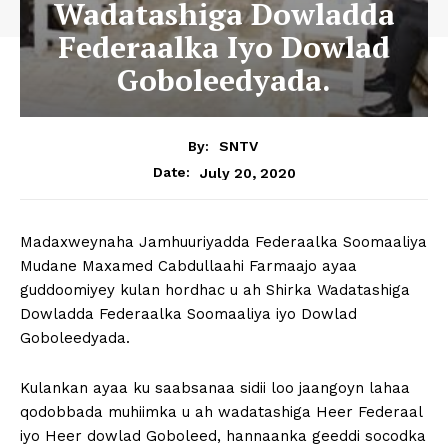
Wadatashiga Dowladda
Federaalka Iyo Dowlad
Goboleedyada.
By:
SNTV
July 20, 2020
Date:
Madaxweynaha Jamhuuriyadda Federaalka Soomaaliya
Mudane Maxamed Cabdullaahi Farmaajo ayaa
guddoomiyey kulan hordhac u ah Shirka Wadatashiga
Dowladda Federaalka Soomaaliya iyo Dowlad
Goboleedyada.
Kulankan ayaa ku saabsanaa sidii loo jaangoyn lahaa
qodobbada muhiimka u ah wadatashiga Heer Federaal
iyo Heer dowlad Goboleed, hannaanka geeddi socodka