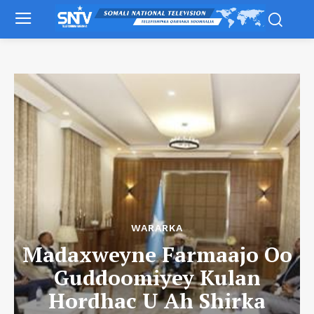
WARARKA
Madaxweyne Farmaajo Oo
Guddoomiyey Kulan
Hordhac U Ah Shirka