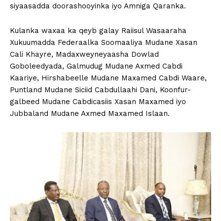
siyaasadda doorashooyinka iyo Amniga Qaranka.
Kulanka waxaa ka qeyb galay Raiisul Wasaaraha
Xukuumadda Federaalka Soomaaliya Mudane Xasan
Cali Khayre, Madaxweyneyaasha Dowlad
Goboleedyada, Galmudug Mudane Axmed Cabdi
Kaariye, Hirshabeelle Mudane Maxamed Cabdi Waare,
Puntland Mudane Siciid Cabdullaahi Dani, Koonfur-
galbeed Mudane Cabdicasiis Xasan Maxamed iyo
Jubbaland Mudane Axmed Maxamed Islaan.