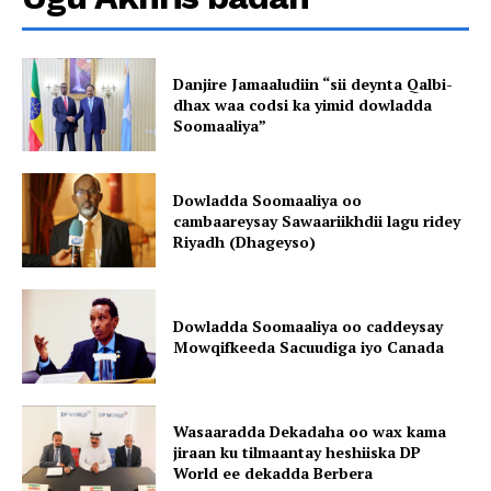
Danjire Jamaaludiin “sii deynta Qalbi-
dhax waa codsi ka yimid dowladda
Soomaaliya”
Dowladda Soomaaliya oo
cambaareysay Sawaariikhdii lagu ridey
Riyadh (Dhageyso)
Dowladda Soomaaliya oo caddeysay
Mowqifkeeda Sacuudiga iyo Canada
Wasaaradda Dekadaha oo wax kama
jiraan ku tilmaantay heshiiska DP
World ee dekadda Berbera