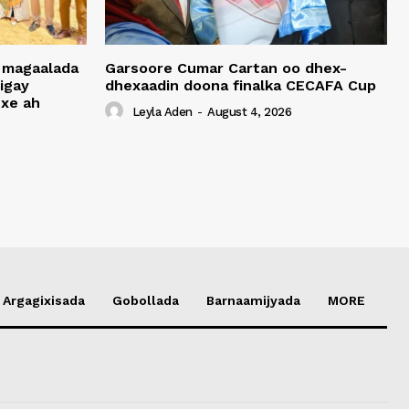
 magaalada
Garsoore Cumar Cartan oo dhex-
igay
dhexaadin doona finalka CECAFA Cup
xe ah
Leyla Aden
-
August 4, 2026
Argagixisada
Gobollada
Barnaamijyada
MORE