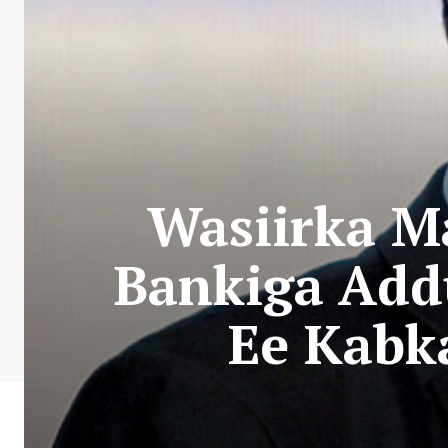
Wasiirka M
Bankiga Add
Ee Kabk