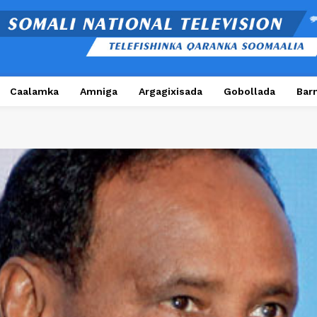
Caalamka
Amniga
Argagixisada
Gobollada
Bar