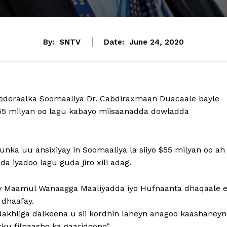
By:
SNTV
Date:
June 24, 2020
deraalka Soomaaliya Dr. Cabdiraxmaan Duacaale bayle
 55 milyan oo lagu kabayo miisaanadda dowladda
ka uu ansixiyay in Soomaaliya la siiyo $55 milyan oo ah
 iyadoo lagu guda jiro xili adag.
 Maamul Wanaagga Maaliyadda iyo Hufnaanta dhaqaale 
 dhaafay.
dakhliga dalkeena u sii kordhin laheyn anagoo kaashaneyn
sku filnaasho ka gaaridoono”.