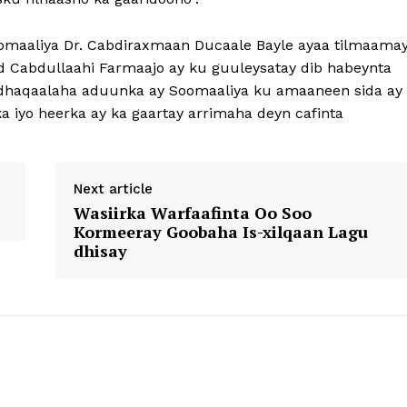
omaaliya Dr. Cabdiraxmaan Ducaale Bayle ayaa tilmaama
abdullaahi Farmaajo ay ku guuleysatay dib habeynta
a dhaqaalaha aduunka ay Soomaaliya ku amaaneen sida ay
iyo heerka ay ka gaartay arrimaha deyn cafinta
Next article
Wasiirka Warfaafinta Oo Soo
Kormeeray Goobaha Is-xilqaan Lagu
dhisay