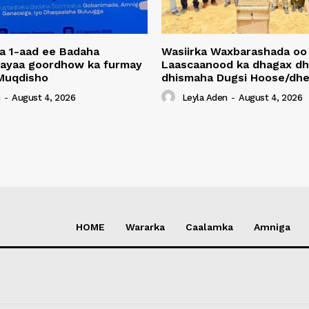
a 1-aad ee Badaha
Wasiirka Waxbarashada oo
 ayaa goordhow ka furmay
Laascaanood ka dhagax dh
Muqdisho
dhismaha Dugsi Hoose/dhe
n
-
August 4, 2026
Leyla Aden
-
August 4, 2026
HOME
Wararka
Caalamka
Amniga