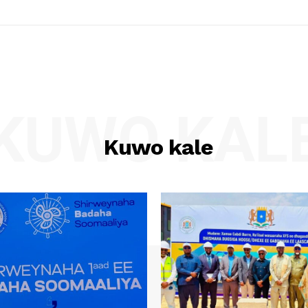
KUWO KAL
Kuwo kale