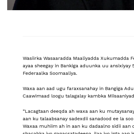
Wasiirka Wasaaradda Maaliyadda Xukumadda Fe
ayaa sheegay in Bankiga aduunka uu ansixiyay
Federaalka Soomaaliya.
Waxa aan aad ugu faraxsanahay in Bangiga Aduun
Caawimaad loogu talagalay kambka Miisaaniyadda
“Lacagtaan deeqda ah waxa aan ku mutaysanay
aan ku talaabsanay sadexdii sanadood ee la soo
Waxaa muhiim ah in aan ku dadaalno sidii aan 
shacabka iyo ganacsatadeena, ilaa iyo inta aan i