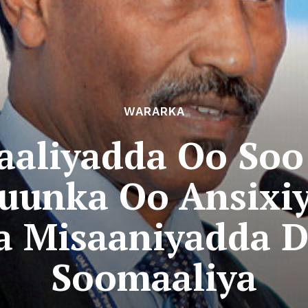
WARARKA
aaliyadda Oo So
uunka Oo Ansixiy
a Misaaniyadda 
Soomaaliya