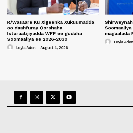
R/Wasaare Ku Xigeenka Xukuumadda
Shirweynah
oo daahfuray Qorshaha
Soomaaliya
Istaraatijiyadda WFP ee gudaha
magaalada 
Soomaaliya ee 2026-2030
Leyla Ade
Leyla Aden
-
August 4, 2026