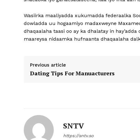
Wasiirka maaliyadda xukumadda federaalka So
dowladda uu hogaamiyo madaxweyne Maxamed C
dhaqaalaha taasi oo ay ka dhalatay in hay’add
maareysa nidaamka hufnaanta dhaqaalaha dalka 
Previous article
Dating Tips For Manuacturers
SNTV
https://sntv.so