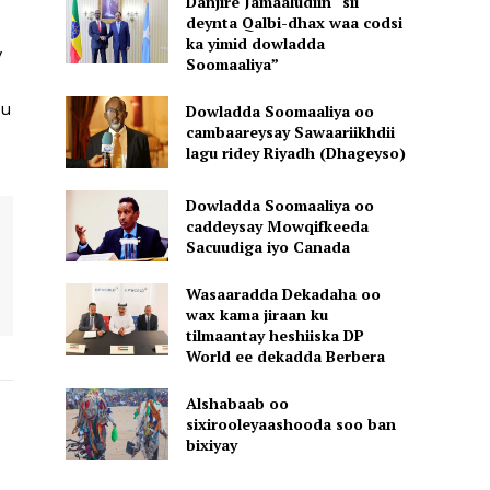
Danjire Jamaaludiin “sii
deynta Qalbi-dhax waa codsi
ka yimid dowladda
y
Soomaaliya”
 u
Dowladda Soomaaliya oo
cambaareysay Sawaariikhdii
lagu ridey Riyadh (Dhageyso)
Dowladda Soomaaliya oo
caddeysay Mowqifkeeda
Sacuudiga iyo Canada
Wasaaradda Dekadaha oo
wax kama jiraan ku
tilmaantay heshiiska DP
World ee dekadda Berbera
Alshabaab oo
sixirooleyaashooda soo ban
bixiyay