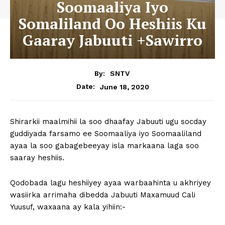
Soomaaliya Iyo
Somaliland Oo Heshiis Ku
Gaaray Jabuuti +Sawirro
By:
SNTV
June 18, 2020
Date:
Shirarkii maalmihii la soo dhaafay Jabuuti ugu socday
guddiyada farsamo ee Soomaaliya iyo Soomaaliland
ayaa la soo gabagebeeyay isla markaana laga soo
saaray heshiis.
Qodobada lagu heshiiyey ayaa warbaahinta u akhriyey
wasiirka arrimaha dibedda Jabuuti Maxamuud Cali
Yuusuf, waxaana ay kala yihiin:-