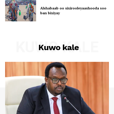
Alshabaab oo sixirooleyaashooda soo
ban bixiyay
KUWO KALE
Kuwo kale