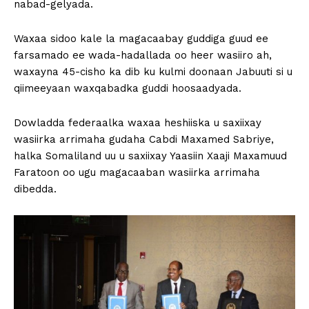
nabad-gelyada.
Waxaa sidoo kale la magacaabay guddiga guud ee
farsamado ee wada-hadallada oo heer wasiiro ah,
waxayna 45-cisho ka dib ku kulmi doonaan Jabuuti si u
qiimeeyaan waxqabadka guddi hoosaadyada.
Dowladda federaalka waxaa heshiiska u saxiixay
wasiirka arrimaha gudaha Cabdi Maxamed Sabriye,
halka Somaliland uu u saxiixay Yaasiin Xaaji Maxamuud
Faratoon oo ugu magacaaban wasiirka arrimaha
dibedda.