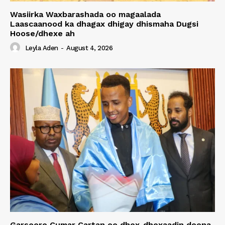
Wasiirka Waxbarashada oo magaalada
Laascaanood ka dhagax dhigay dhismaha Dugsi
Hoose/dhexe ah
Leyla Aden
-
August 4, 2026
Garsoore Cumar Cartan oo dhex-dhexaadin doona