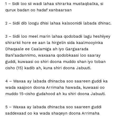
1 – Sidii loo sii wadi lahaa shirarka mustaqbalka, si
qurux badan oo hadaf xanbaarsan
2 – Sidii dib loogu dhisi lahaa kalsoonidii labada dhinac.
3 – Sidii loo meel marin lahaa qodobadii lagu heshiiyey
shirarkii hore ee aan la hirgelin sida kaalmooyinka
Dhaqaale ee Caalamiga ah iyo Gargaarada
Bani’aadannimo, waxaana qodobkaasi loo saaray
guddi, kuwaasi oo shiri doona muddo shan iyo toban
cisho (15) kadib ah, kuna shiri doona Jabuuti.
4 – Waxaa ay labada dhinacba soo saareen guddi ka
wada xaajoon doona Arrimaha hawada, kuwaasi oo
muddo 15-cisho gudahood ah ku shiri doona Jabuuti.
5 – Waxaa ay labada dhinacba soo saareen guddi
saddexaad oo ka wada shaqeyn doona Arrimaha