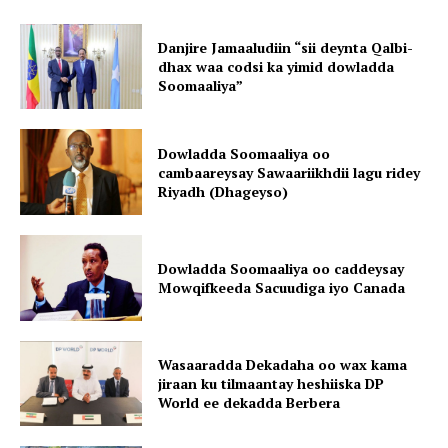
Danjire Jamaaludiin “sii deynta Qalbi-
dhax waa codsi ka yimid dowladda
Soomaaliya”
Dowladda Soomaaliya oo
cambaareysay Sawaariikhdii lagu ridey
Riyadh (Dhageyso)
Dowladda Soomaaliya oo caddeysay
Mowqifkeeda Sacuudiga iyo Canada
Wasaaradda Dekadaha oo wax kama
jiraan ku tilmaantay heshiiska DP
World ee dekadda Berbera