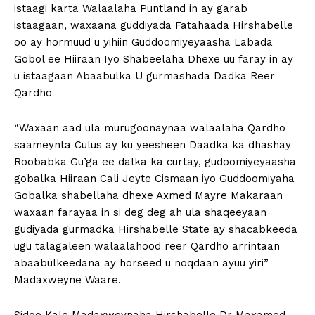
istaagi karta Walaalaha Puntland in ay garab
istaagaan, waxaana guddiyada Fatahaada Hirshabelle
oo ay hormuud u yihiin Guddoomiyeyaasha Labada
Gobol ee Hiiraan Iyo Shabeelaha Dhexe uu faray in ay
u istaagaan Abaabulka U gurmashada Dadka Reer
Qardho
“Waxaan aad ula murugoonaynaa walaalaha Qardho
saameynta Culus ay ku yeesheen Daadka ka dhashay
Roobabka Gu’ga ee dalka ka curtay, gudoomiyeyaasha
gobalka Hiiraan Cali Jeyte Cismaan iyo Guddoomiyaha
Gobalka shabellaha dhexe Axmed Mayre Makaraan
waxaan farayaa in si deg deg ah ula shaqeeyaan
gudiyada gurmadka Hirshabelle State ay shacabkeeda
ugu talagaleen walaalahood reer Qardho arrintaan
abaabulkeedana ay horseed u noqdaan ayuu yiri”
Madaxweyne Waare.