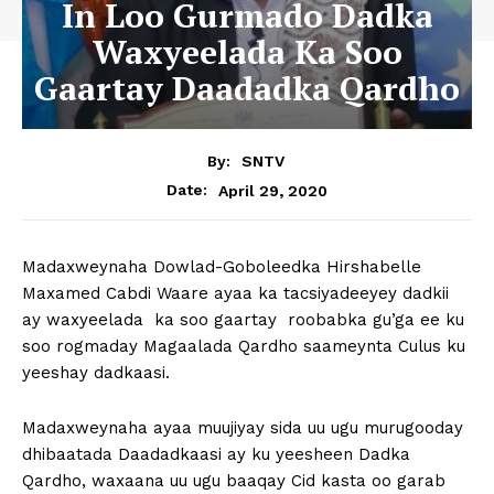
In Loo Gurmado Dadka
Waxyeelada Ka Soo
Gaartay Daadadka Qardho
By:
SNTV
April 29, 2020
Date:
Madaxweynaha Dowlad-Goboleedka Hirshabelle
Maxamed Cabdi Waare ayaa ka tacsiyadeeyey dadkii
ay waxyeelada ka soo gaartay roobabka gu’ga ee ku
soo rogmaday Magaalada Qardho saameynta Culus ku
yeeshay dadkaasi.
Madaxweynaha ayaa muujiyay sida uu ugu murugooday
dhibaatada Daadadkaasi ay ku yeesheen Dadka
Qardho, waxaana uu ugu baaqay Cid kasta oo garab