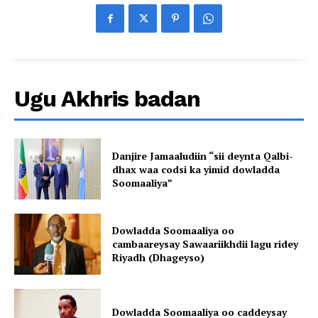
Ugu Akhris badan
Danjire Jamaaludiin “sii deynta Qalbi-
dhax waa codsi ka yimid dowladda
Soomaaliya”
Dowladda Soomaaliya oo
cambaareysay Sawaariikhdii lagu ridey
Riyadh (Dhageyso)
Dowladda Soomaaliya oo caddeysay