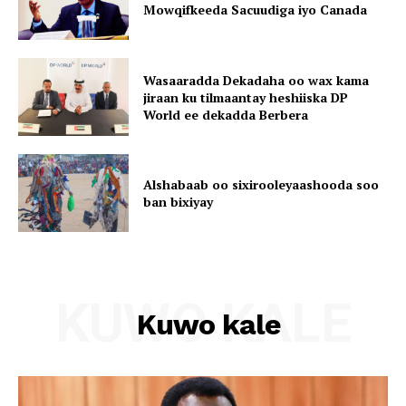
Mowqifkeeda Sacuudiga iyo Canada
Wasaaradda Dekadaha oo wax kama
jiraan ku tilmaantay heshiiska DP
World ee dekadda Berbera
Alshabaab oo sixirooleyaashooda soo
ban bixiyay
KUWO KALE
Kuwo kale