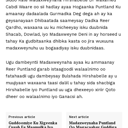
Sidoo Kale Madaxweynaha Hirshabelle Dr Maxamed
Cabdi Waare oo sii hadlay ayaa Hogaanka Puntland Ku
amaanay dadaalada Gurmadka Deg dega ah ay ka
geysanayaan Dhibaatada saameysay Dadka Reer
Qardho, waxaana uu ku micheeyay isku duubnida
Shacab, Dowlad, iyo Madaxweyne Deni in ay horseed u
tahay Ka gudbitaanka dhibka kasta oo jira wuxuuna
madaxweynuhu uu bogaadiyay isku duubnidaas.
Ugu dambeyntii Madaxweynaha ayaa ku ammaanay
Reer Puntland garab istaagoodii walaalnimo oo
fatahaadii ugu dambeysay Bulshada Hirshabelle ay u
muujiyaan waxaana taasi daliil u tahay sida shacbiga
Hirshabelle iyo Puntland uu uga dhexeeyo xiriir Qoto
dheer oo walaalnimo iyo Ganacsi ah.
Previous article
Next article
Guddoomiye Ku Xigeenka
Madaxweynaha Puntland
Cusub Ee Maamulka Iyo
Oo Magacaabay Guddiga