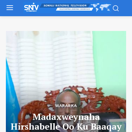
WARARKA
Madaxweynaha
Hirshabelle Oo Ku Baaqay