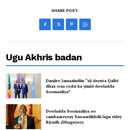
SHARE POST:
Ugu Akhris badan
Danjire Jamaaludiin “sii deynta Qalbi-
dhax waa codsi ka yimid dowladda
Soomaaliya”
Dowladda Soomaaliya oo
cambaareysay Sawaariikhdii lagu ridey
Riyadh (Dhageyso)