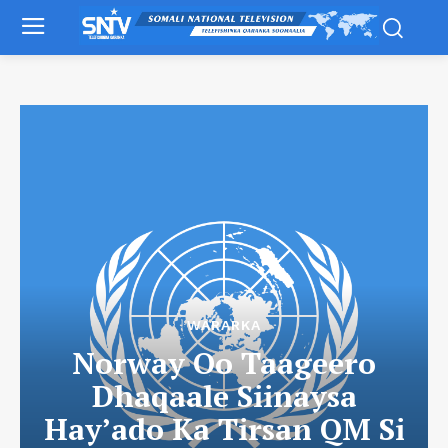
WARARKA
Norway Oo Taageero
Dhaqaale Siinaysa
Hay’ado Ka Tirsan QM Si