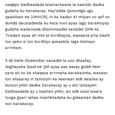
xaqiijiyo badbaadada islamarkaana la saacido dadka
gudaha ku barakacay. Hay’adda Qaxootiga ugu
qaabilsan ee (UNHCR), in ka badan 41 milyan oo qof oo
dunida dacaladeeda ku kala nool ayaa lagu barakiciyay
gudaha wadamada dhammaadkii sanadkii 2018-kii.
Tiradani ayaa ah mid sii kordhaysa, waxaana jirta baahi
loo qabo si loo kordhiyo jawaabta laga bixinayo
arrintani.
3-dii bishii Diceember sanadkii la soo dhaafay,
Xoghayaha Guud ee QM ayaa aas aasay guddi heer
sare ah oo ka shaqeya arrimaha barakacinta, waxaan
loo xilsaaray in tallooyin ka keenaan sidii dalalka ay
kunool yihiin dadka barakacay ay u siin lahaayen
badbaadada ay u baahan yihiin, iyo sidii xulal waara
looga gaari lahaa mashkiladaha ku gidaaman dadka
soo barakacay.