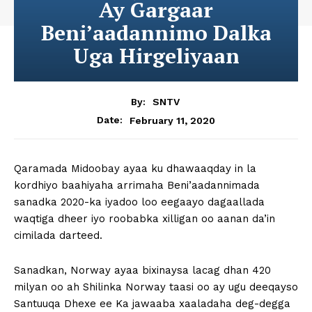
Ay Gargaar
Beni’aadannimo Dalka
Uga Hirgeliyaan
By:
SNTV
February 11, 2020
Date:
Qaramada Midoobay ayaa ku dhawaaqday in la
kordhiyo baahiyaha arrimaha Beni’aadannimada
sanadka 2020-ka iyadoo loo eegaayo dagaallada
waqtiga dheer iyo roobabka xilligan oo aanan da’in
cimilada darteed.
Sanadkan, Norway ayaa bixinaysa lacag dhan 420
milyan oo ah Shilinka Norway taasi oo ay ugu deeqayso
Santuuqa Dhexe ee Ka jawaaba xaaladaha deg-degga