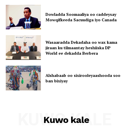
Dowladda Soomaaliya oo caddeysay
Mowqifkeeda Sacuudiga iyo Canada
Wasaaradda Dekadaha oo wax kama
jiraan ku tilmaantay heshiiska DP
World ee dekadda Berbera
Alshabaab oo sixirooleyaashooda soo
ban bixiyay
KUWO KALE
Kuwo kale