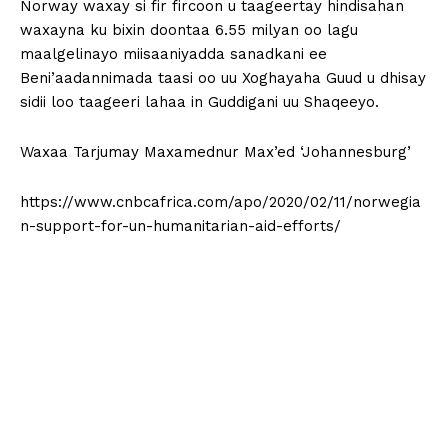
Norway waxay si fir fircoon u taageertay hindisahan
waxayna ku bixin doontaa 6.55 milyan oo lagu
maalgelinayo miisaaniyadda sanadkani ee
Beni’aadannimada taasi oo uu Xoghayaha Guud u dhisay
sidii loo taageeri lahaa in Guddigani uu Shaqeeyo.
Waxaa Tarjumay Maxamednur Max’ed ‘Johannesburg’
https://www.cnbcafrica.com/apo/2020/02/11/norwegia
n-support-for-un-humanitarian-aid-efforts/