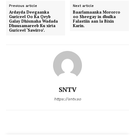
Previous article
Next article
Ardayda Deegaanka
Baarlamaanka Mororco
Guriceel Oo Ka Qeyb
oo Sheegay in dhulka
Galay Dhismaha Wadada
Falastiin aan la Bixin
Dhuusamareeb Ku xirta
Karin.
Guriceel ‘Sawirro’.
SNTV
https://sntv.so