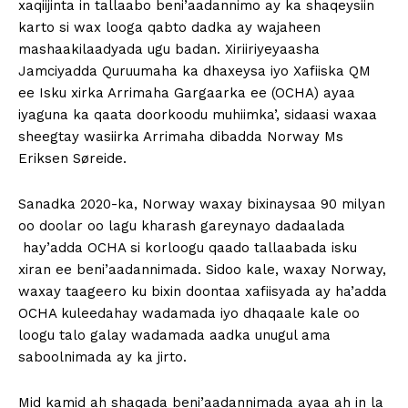
xaqiijinta in tallaabo beni’aadannimo ay ka shaqeysiin
karto si wax looga qabto dadka ay wajaheen
mashaakilaadyada ugu badan. Xiriiriyeyaasha
Jamciyadda Quruumaha ka dhaxeysa iyo Xafiiska QM
ee Isku xirka Arrimaha Gargaarka ee (OCHA) ayaa
iyaguna ka qaata doorkoodu muhiimka’, sidaasi waxaa
sheegtay wasiirka Arrimaha dibadda Norway Ms
Eriksen Søreide.
Sanadka 2020-ka, Norway waxay bixinaysaa 90 milyan
oo doolar oo lagu kharash gareynayo dadaalada
hay’adda OCHA si korloogu qaado tallaabada isku
xiran ee beni’aadannimada. Sidoo kale, waxay Norway,
waxay taageero ku bixin doontaa xafiisyada ay ha’adda
OCHA kuleedahay wadamada iyo dhaqaale kale oo
loogu talo galay wadamada aadka unugul ama
saboolnimada ay ka jirto.
Mid kamid ah shaqada beni’aadannimada ayaa ah in la