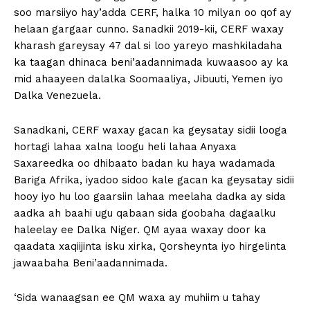
soo marsiiyo hay’adda CERF, halka 10 milyan oo qof ay
helaan gargaar cunno. Sanadkii 2019-kii, CERF waxay
kharash gareysay 47 dal si loo yareyo mashkiladaha
ka taagan dhinaca beni’aadannimada kuwaasoo ay ka
mid ahaayeen dalalka Soomaaliya, Jibuuti, Yemen iyo
Dalka Venezuela.
Sanadkani, CERF waxay gacan ka geysatay sidii looga
hortagi lahaa xalna loogu heli lahaa Anyaxa
Saxareedka oo dhibaato badan ku haya wadamada
Bariga Afrika, iyadoo sidoo kale gacan ka geysatay sidii
hooy iyo hu loo gaarsiin lahaa meelaha dadka ay sida
aadka ah baahi ugu qabaan sida goobaha dagaalku
haleelay ee Dalka Niger. QM ayaa waxay door ka
qaadata xaqiijinta isku xirka, Qorsheynta iyo hirgelinta
jawaabaha Beni’aadannimada.
‘Sida wanaagsan ee QM waxa ay muhiim u tahay