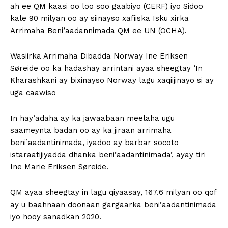
ah ee QM kaasi oo loo soo gaabiyo (CERF) iyo Sidoo
kale 90 milyan oo ay siinayso xafiiska Isku xirka
Arrimaha Beni’aadannimada QM ee UN (OCHA).
Wasiirka Arrimaha Dibadda Norway Ine Eriksen
Søreide oo ka hadashay arrintani ayaa sheegtay ‘In
Kharashkani ay bixinayso Norway lagu xaqiijinayo si ay
uga caawiso
In hay’adaha ay ka jawaabaan meelaha ugu
saameynta badan oo ay ka jiraan arrimaha
beni’aadantinimada, iyadoo ay barbar socoto
istaraatijiyadda dhanka beni’aadantinimada’, ayay tiri
Ine Marie Eriksen Søreide.
QM ayaa sheegtay in lagu qiyaasay, 167.6 milyan oo qof
ay u baahnaan doonaan gargaarka beni’aadantinimada
iyo hooy sanadkan 2020.