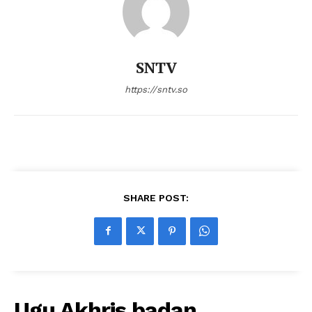
SNTV
https://sntv.so
SHARE POST:
Ugu Akhris badan