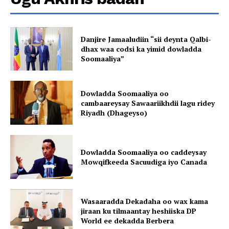
Danjire Jamaaludiin “sii deynta Qalbi-
dhax waa codsi ka yimid dowladda
Soomaaliya”
Dowladda Soomaaliya oo
cambaareysay Sawaariikhdii lagu ridey
Riyadh (Dhageyso)
Dowladda Soomaaliya oo caddeysay
Mowqifkeeda Sacuudiga iyo Canada
Wasaaradda Dekadaha oo wax kama
jiraan ku tilmaantay heshiiska DP
World ee dekadda Berbera