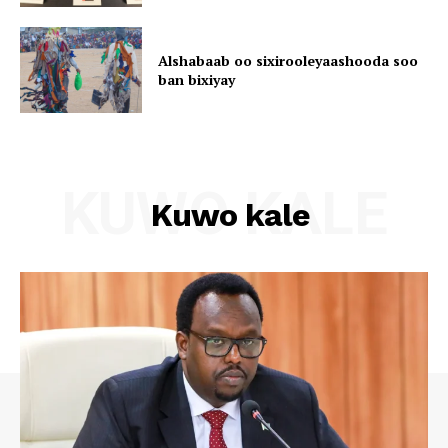
Alshabaab oo sixirooleyaashooda soo
ban bixiyay
KUWO KALE
Kuwo kale