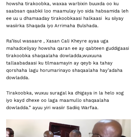
howsha tirakoobka, waxaa warbixin buuxda oo ku
saabsan qaabkii loo maamulay iyo sida habsamida leh
ee uu u dhamaaday tirakoobkaasi halkaasi ku siiyay
wasiirka Shaqada iyo Arrimaha Bulshada.
Ra’iisul wasaare , Xasan Cali Kheyre ayaa uga
mahadceliyay howsha qaran ee ay qabteen guddigaasi
tirakoobka shaqaalaha dowladda,wuxuuna
tallaabadaasi ku tilmaamayin ay qeyb ka tahay
qorshaha lagu horumarinayo shaqaalaha hay’adaha
dowladda.
Tirakoobka, wuxuu suragal ka dhigaya in la helo xog
iyo kayd dhexe oo laga maamullo shaqaalaha
dowladda.” ayuu yiri wasiir Sadiiq Warfaa.