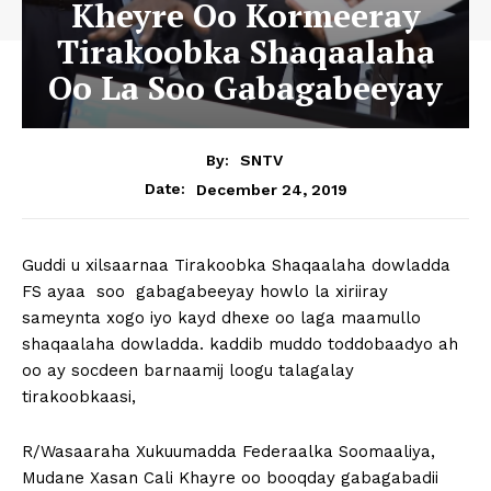
Kheyre Oo Kormeeray
Tirakoobka Shaqaalaha
Oo La Soo Gabagabeeyay
By:
SNTV
December 24, 2019
Date:
Guddi u xilsaarnaa Tirakoobka Shaqaalaha dowladda
FS ayaa soo gabagabeeyay howlo la xiriiray
sameynta xogo iyo kayd dhexe oo laga maamullo
shaqaalaha dowladda. kaddib muddo toddobaadyo ah
oo ay socdeen barnaamij loogu talagalay
tirakoobkaasi,
R/Wasaaraha Xukuumadda Federaalka Soomaaliya,
Mudane Xasan Cali Khayre oo booqday gabagabadii