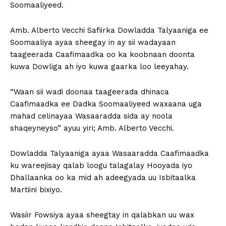
Soomaaliyeed.
Amb. Alberto Vecchi Safiirka Dowladda Talyaaniga ee
Soomaaliya ayaa sheegay in ay sii wadayaan
taageerada Caafimaadka oo ka koobnaan doonta
kuwa Dowliga ah iyo kuwa gaarka loo leeyahay.
“Waan sii wadi doonaa taageerada dhinaca
Caafimaadka ee Dadka Soomaaliyeed waxaana uga
mahad celinayaa Wasaaradda sida ay noola
shaqeyneyso” ayuu yiri; Amb. Alberto Vecchi.
Dowladda Talyaaniga ayaa Wasaaradda Caafimaadka
ku wareejisay qalab loogu talagalay Hooyada iyo
Dhallaanka oo ka mid ah adeegyada uu Isbitaalka
Martiini bixiyo.
Wasiir Fowsiya ayaa sheegtay in qalabkan uu wax