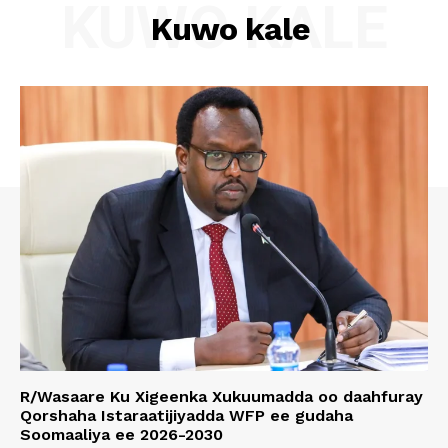
KUWO KALE
Kuwo kale
R/Wasaare Ku Xigeenka Xukuumadda oo daahfuray
Qorshaha Istaraatijiyadda WFP ee gudaha
Soomaaliya ee 2026-2030