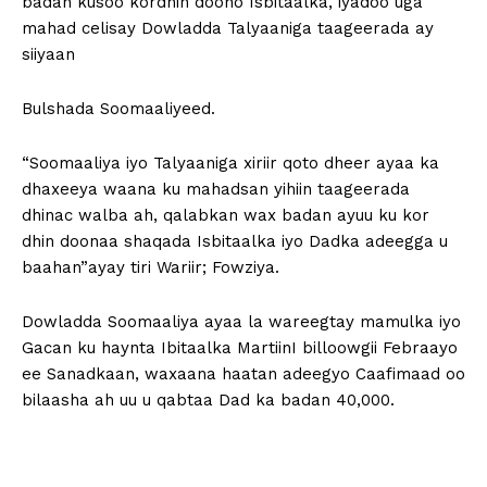
badan kusoo kordhin doono Isbitaalka, iyadoo uga
mahad celisay Dowladda Talyaaniga taageerada ay
siiyaan
Bulshada Soomaaliyeed.
“Soomaaliya iyo Talyaaniga xiriir qoto dheer ayaa ka
dhaxeeya waana ku mahadsan yihiin taageerada
dhinac walba ah, qalabkan wax badan ayuu ku kor
dhin doonaa shaqada Isbitaalka iyo Dadka adeegga u
baahan”ayay tiri Wariir; Fowziya.
Dowladda Soomaaliya ayaa la wareegtay mamulka iyo
Gacan ku haynta Ibitaalka MartiinI billoowgii Febraayo
ee Sanadkaan, waxaana haatan adeegyo Caafimaad oo
bilaasha ah uu u qabtaa Dad ka badan 40,000.