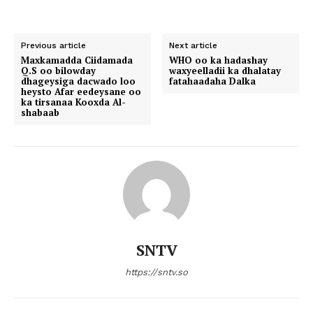
Previous article
Next article
Maxkamadda Ciidamada
WHO oo ka hadashay
Q.S oo bilowday
waxyeelladii ka dhalatay
dhageysiga dacwado loo
fatahaadaha Dalka
heysto Afar eedeysane oo
ka tirsanaa Kooxda Al-
shabaab
SNTV
https://sntv.so