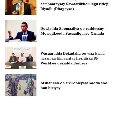
cambaareysay Sawaariikhdii lagu ridey
Riyadh (Dhageyso)
Dowladda Soomaaliya oo caddeysay
Mowqifkeeda Sacuudiga iyo Canada
Wasaaradda Dekadaha oo wax kama
jiraan ku tilmaantay heshiiska DP
World ee dekadda Berbera
Alshabaab oo sixirooleyaashooda soo
ban bixiyay