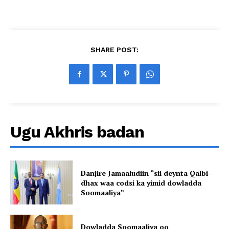
SHARE POST:
Ugu Akhris badan
Danjire Jamaaludiin “sii deynta Qalbi-
dhax waa codsi ka yimid dowladda
Soomaaliya”
Dowladda Soomaaliya oo