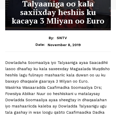
Talyaaniga oo kala
saxiixday heshiis ku
kacaya 3 Mliyan oo Euro
By:
SNTV
November 8, 2019
Date:
Dowladaha Soomaaliya iyo Talyaaniga ayaa Saacadihii
lasoo dhaafay ku kala saxeexday Magaalada Muqdisho
heshiis lagu fulinayo mashaariic kala duwan oo uu ku
baxayo dhaqaale gaaraya 3 Milyan oo Euro.
Wasiirka Wasaaradda Caafimadka Soomaaliya Drs;
Fowsiiya Abiikar Nuur oo heshiiskani u matalaysay
Dowladda Soomaaliya ayaa sheegtay in dhaqaalahan
iyo mashaariicda kaleba ay Dowladda Talyaanigu ugu
tala gashay in wax loogu qabto Caafimaadka Dadka