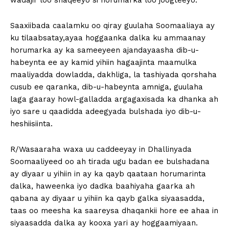
wadajir loo shaqeeyo si horumarka loo joogteeyo.
Saaxiibada caalamku oo qiray guulaha Soomaaliaya ay
ku tilaabsatay,ayaa hoggaanka dalka ku ammaanay
horumarka ay ka sameeyeen ajandayaasha dib-u-
habeynta ee ay kamid yihiin hagaajinta maamulka
maaliyadda dowladda, dakhliga, la tashiyada qorshaha
cusub ee qaranka, dib-u-habeynta amniga, guulaha
laga gaaray howl-galladda argagaxisada ka dhanka ah
iyo sare u qaadidda adeegyada bulshada iyo dib-u-
heshiisiinta.
R/Wasaaraha waxa uu caddeeyay in Dhallinyada
Soomaaliyeed oo ah tirada ugu badan ee bulshadana
ay diyaar u yihiin in ay ka qayb qaataan horumarinta
dalka, haweenka iyo dadka baahiyaha gaarka ah
qabana ay diyaar u yihiin ka qayb galka siyaasadda,
taas oo meesha ka saareysa dhaqankii hore ee ahaa in
siyaasadda dalka ay kooxa yari ay hoggaamiyaan.