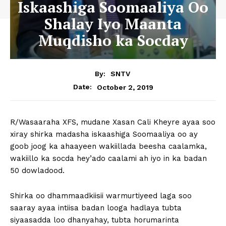
Iskaashiga Soomaaliya Oo
Shalay Iyo Maanta
Muqdisho ka Socday
By:
SNTV
October 2, 2019
Date:
R/Wasaaraha XFS, mudane Xasan Cali Kheyre ayaa soo
xiray shirka madasha iskaashiga Soomaaliya oo ay
goob joog ka ahaayeen wakiillada beesha caalamka,
wakiillo ka socda hey’ado caalami ah iyo in ka badan
50 dowladood.
Shirka oo dhammaadkiisii warmurtiyeed laga soo
saaray ayaa intiisa badan looga hadlaya tubta
siyaasadda loo dhanyahay, tubta horumarinta