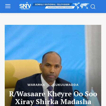
WARARKA
XUKUUMADDA
R/Wasaare Kheyre Oo Soo
Xiray Shirka Madasha