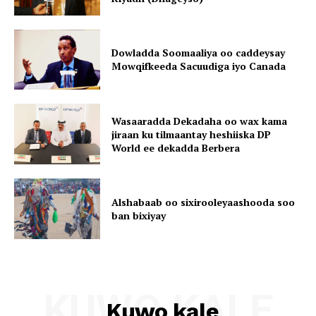
Dowladda Soomaaliya oo caddeysay
Mowqifkeeda Sacuudiga iyo Canada
Wasaaradda Dekadaha oo wax kama
jiraan ku tilmaantay heshiiska DP
World ee dekadda Berbera
Alshabaab oo sixirooleyaashooda soo
ban bixiyay
KUWO KALE
Kuwo kale