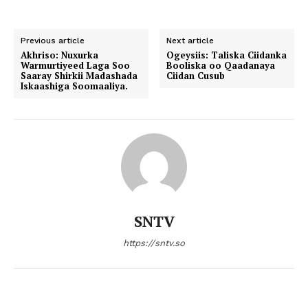
Previous article
Next article
Akhriso: Nuxurka
Ogeysiis: Taliska Ciidanka
Warmurtiyeed Laga Soo
Booliska oo Qaadanaya
Saaray Shirkii Madashada
Ciidan Cusub
Iskaashiga Soomaaliya.
SNTV
https://sntv.so