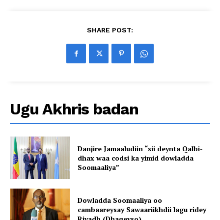
SHARE POST:
Ugu Akhris badan
Danjire Jamaaludiin “sii deynta Qalbi-
dhax waa codsi ka yimid dowladda
Soomaaliya”
Dowladda Soomaaliya oo
cambaareysay Sawaariikhdii lagu ridey
Riyadh (Dhageyso)