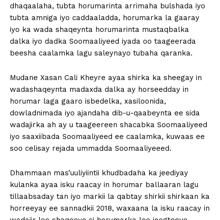
dhaqaalaha, tubta horumarinta arrimaha bulshada iyo
tubta amniga iyo caddaaladda, horumarka la gaaray
iyo ka wada shaqeynta horumarinta mustaqbalka
dalka iyo dadka Soomaaliyeed iyada oo taageerada
beesha caalamka lagu saleynayo tubaha qaranka.
Mudane Xasan Cali Kheyre ayaa shirka ka sheegay in
wadashaqeynta madaxda dalka ay horseedday in
horumar laga gaaro isbedelka, xasiloonida,
dowladnimada iyo ajandaha dib-u-qaabeynta ee sida
wadajirka ah ay u taageereen shacabka Soomaaliyeed
iyo saaxiibada Soomaaliyeed ee caalamka, kuwaas ee
soo celisay rejada ummadda Soomaaliyeeed.
Dhammaan mas’uuliyiintii khudbadaha ka jeediyay
kulanka ayaa isku raacay in horumar ballaaran lagu
tillaabsaday tan iyo markii la qabtay shirkii shirkaan ka
horreeyay ee sannadkii 2018, waxaana la isku raacay in