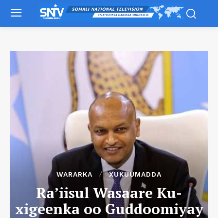
WARARKA
XUKUUMADDA
Ra’iisul Wasaare Ku-
xigeenka oo Guddoomiyay