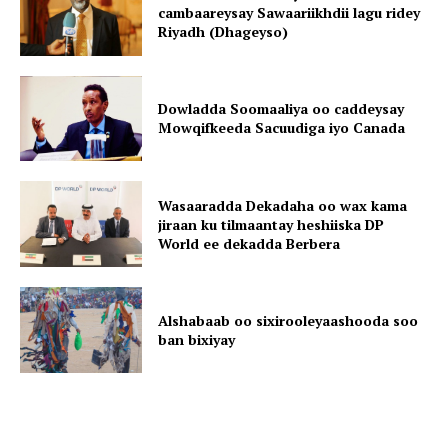
cambaareysay Sawaariikhdii lagu ridey
Riyadh (Dhageyso)
Dowladda Soomaaliya oo caddeysay
Mowqifkeeda Sacuudiga iyo Canada
Wasaaradda Dekadaha oo wax kama
jiraan ku tilmaantay heshiiska DP
World ee dekadda Berbera
Alshabaab oo sixirooleyaashooda soo
ban bixiyay