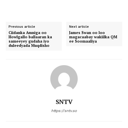
Previous article
Next article
Ciidanka Amniga oo
James Swan oo loo
Howlgallo ballaaran ka
magacaabay wakiilka QM
sameeyey gudaha iyo
ee Soomaaliya
duleedyada Muqdisho
SNTV
https://sntv.so