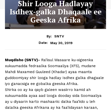
Shir Looga Hadlayay
Isdhex-galka Dhaqaale ee
Geeska Afrika
By:
SNTV
May 30, 2019
Date:
Muqdisho (SNTV)-
Ra’iisul Wasaare ku-xigeenka
xukuumadda fedraalka Soomaaliya (XFS), mudane
Mahdi Maxamed Guuleed (Khadar) ayaa maanta
guddoomiyay shir looga hadlay Isdhex galka dhagaale
iyo ganacsiga ee gobalka geeska Afrika.
Shirka oo ay ka qayb galeen wasiirro kamid ah
xukuumadda ayaa aad looga dooday sida Soomaaliya
ay u diyaarin karto mashaariic dalka faa’iido u leh
dalalka geeska Afrikana ay ka faa’iidaysan karaan,