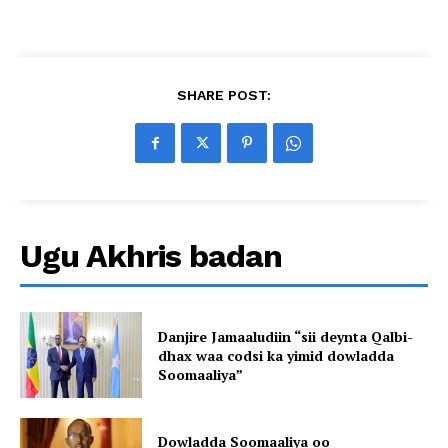
SHARE POST:
Ugu Akhris badan
Danjire Jamaaludiin “sii deynta Qalbi-
dhax waa codsi ka yimid dowladda
Soomaaliya”
Dowladda Soomaaliya oo