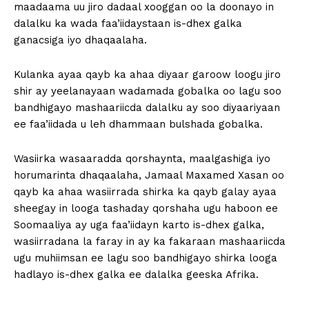
maadaama uu jiro dadaal xooggan oo la doonayo in
dalalku ka wada faa’iidaystaan is-dhex galka
ganacsiga iyo dhaqaalaha.
Kulanka ayaa qayb ka ahaa diyaar garoow loogu jiro
shir ay yeelanayaan wadamada gobalka oo lagu soo
bandhigayo mashaariicda dalalku ay soo diyaariyaan
ee faa’iidada u leh dhammaan bulshada gobalka.
Wasiirka wasaaradda qorshaynta, maalgashiga iyo
horumarinta dhaqaalaha, Jamaal Maxamed Xasan oo
qayb ka ahaa wasiirrada shirka ka qayb galay ayaa
sheegay in looga tashaday qorshaha ugu haboon ee
Soomaaliya ay uga faa’iidayn karto is-dhex galka,
wasiirradana la faray in ay ka fakaraan mashaariicda
ugu muhiimsan ee lagu soo bandhigayo shirka looga
hadlayo is-dhex galka ee dalalka geeska Afrika.