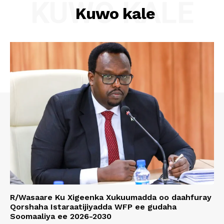
KUWO KALE
Kuwo kale
R/Wasaare Ku Xigeenka Xukuumadda oo daahfuray
Qorshaha Istaraatijiyadda WFP ee gudaha
Soomaaliya ee 2026-2030